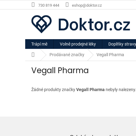
Přejít
730 819 444
eshop@doktor.cz
na
obsah
Trápí mě
Volně prodejné léky
Doplňky strav
Domů
Prodávané značky
Vegall Pharma
Vegall Pharma
Žádné produkty značky
Vegall Pharma
nebyly nalezeny.