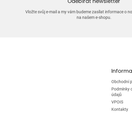
Odebírat newsletter
Vložte svůj e-mail a my vám budeme zasílat informace o 
na našem e-shopu.
Z
á
p
a
t
Informa
í
Obchodní 
Podmínky 
údajů
VPOIS
Kontakty