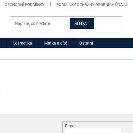
OBCHODNÍ PODMÍNKY
PODMÍNKY OCHRANY OSOBNÍCH ÚDAJŮ
HLEDAT
y
Kosmetika
Matka a dítě
Ostatní
..
E-mail