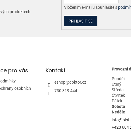
Vložením e-mailu souhlasíte s
podmín
nových produktech
PŘIHLÁSIT SE
ce pro vás
Kontakt
Provozní 
Pondělí
podmínky
eshop
@
doktor.cz
Úterý
ochrany osobních
Středa
730 819 444
Čtvrtek
Pátek
Sobota
Neděle
info@bioti
+420 604 