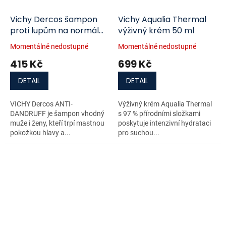
Vichy Dercos šampon
Vichy Aqualia Thermal
proti lupům na normální
výživný krém 50 ml
až mastné vlasy 200 ml
Momentálně nedostupné
Momentálně nedostupné
415 Kč
699 Kč
DETAIL
DETAIL
VICHY Dercos ANTI-
Výživný krém Aqualia Thermal
DANDRUFF je šampon vhodný
s 97 % přírodními složkami
muže i ženy, kteří trpí mastnou
poskytuje intenzivní hydrataci
pokožkou hlavy a...
pro suchou...