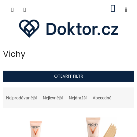
Přejít
NÁKUP
na
obsah
KOŠÍK
Vichy
OTEVŘÍT FILTR
Ř
a
Nejprodávanější
Nejlevnější
Nejdražší
Abecedně
z
e
V
n
ý
í
p
p