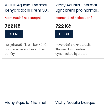
VICHY Aqualia Thermal
Vichy Aqualia Thermal
Rehydratační krém 50
Light krém pro normální
ml
až smíšenou citlivou pleť
Momentálně nedostupné
Momentálně nedostupné
50 ml
722 Kč
722 Kč
DETAIL
DETAIL
Rehydratační krém bez vůně
Revoluční VICHY Aqualia
přináší šetrnou obnovu kožní
Thermal krém nabízí
bariéry
dynamickou hydrataci
Vichy Aqualia Thermal
Vichy Aqualia Masque