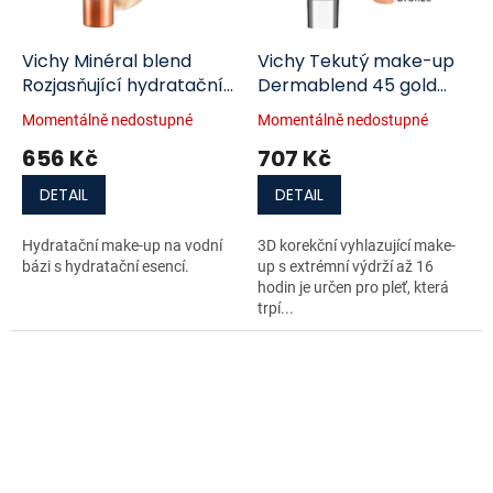
Vichy Minéral blend
Vichy Tekutý make-up
Rozjasňující hydratační
Dermablend 45 gold
make-up 03 Gypsum 30
SPF25 30 ml
Momentálně nedostupné
Momentálně nedostupné
ml
656 Kč
707 Kč
DETAIL
DETAIL
Hydratační make-up na vodní
3D korekční vyhlazující make-
bázi s hydratační esencí.
up s extrémní výdrží až 16
hodin je určen pro pleť, která
trpí...