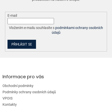
k
y
v
ý
E-mail
p
i
Vložením e-mailu souhlasíte s
podmínkami ochrany osobních
s
údajů
u
PŘIHLÁSIT SE
Z
á
p
a
Informace pro vás
t
Obchodní podmínky
í
Podmínky ochrany osobních údajů
VPOIS
Kontakty