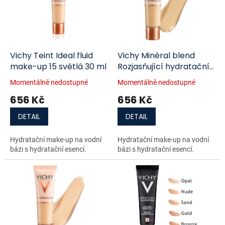
i
r
s
o
p
d
r
u
o
k
d
t
Vichy Teint Ideal fluid
Vichy Minéral blend
u
ů
make-up 15 světlá 30 ml
Rozjasňující hydratační
k
make-up 06 Ocher 30
Momentálně nedostupné
Momentálně nedostupné
t
ml
656 Kč
656 Kč
ů
DETAIL
DETAIL
Hydratační make-up na vodní
Hydratační make-up na vodní
bázi s hydratační esencí.
bázi s hydratační esencí.