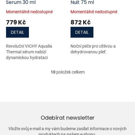
Serum 30 ml
Nuit 75 ml
Momentálně nedostupné
Momentálně nedostupné
779 Kč
872 Kč
DETAIL
DETAIL
Revoluční VICHY Aqualia
Noční péče pro citlivou a
Thermal sérum nabízí
dehydrovanou pleť.
dynamickou hydrataci
10
položek celkem
O
v
l
á
d
a
c
í
Odebírat newsletter
p
r
Vložte svůj e-mail a my vám budeme zasílat informace o nových
v
produktech na našem e-shopu.