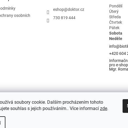
Pondělí
podmínky
eshop
@
doktor.cz
Úterý
ochrany osobních
Středa
730 819 444
Čtvrtek
Pátek
Sobota
Neděle
info@bioti
+420 604 
Informační
pro e-shop 
Mgr. Rom
oužívá soubory cookie. Dalším procházením tohoto
jete souhlas s jejich používáním.. Více informací
zde
.
í
razena.