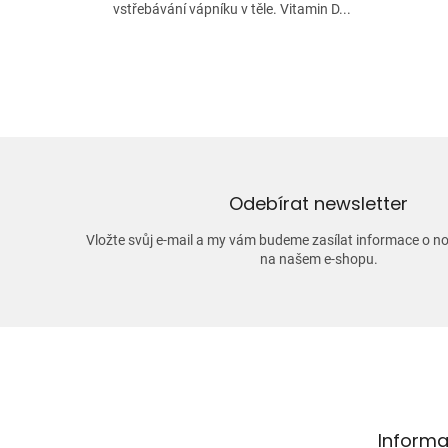
vstřebávání vápníku v těle. Vitamin D...
Odebírat newsletter
Vložte svůj e-mail a my vám budeme zasílat informace o 
na našem e-shopu.
Z
á
p
a
t
Informa
í