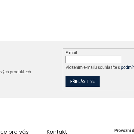
O
v
l
á
d
a
c
E-mail
í
p
r
Vložením e-mailu souhlasíte s
podmín
nových produktech
v
k
PŘIHLÁSIT SE
y
v
ý
p
i
s
u
ce pro vás
Kontakt
Provozní 