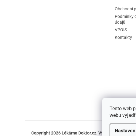
Obchodní 
Podmínky 
údajů
VPOIS
Kontakty
Tento web p
webu vyjadřu
Nastaven
Copyright 2026
Lékárna Doktor.cz
. Všechna práva vyh