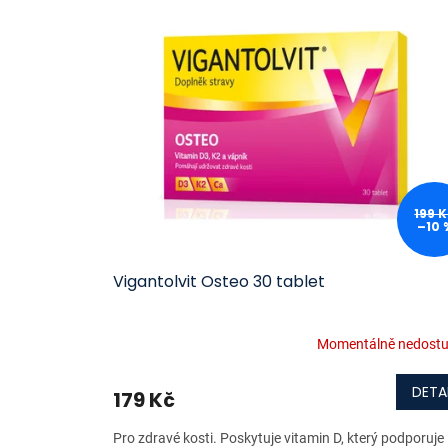
ý
í
p
p
i
r
s
o
p
d
r
u
o
k
d
t
u
ů
k
199 
–10 
t
ů
Vigantolvit Osteo 30 tablet
Momentálně nedost
DETA
179 Kč
Pro zdravé kosti. Poskytuje vitamin D, který podporuje