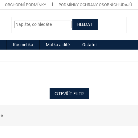
OBCHODNÍ PODMÍNKY
PODMÍNKY OCHRANY OSOBNÍCH ÚDAJŮ
HLEDAT
y
Kosmetika
Matka a dítě
Ostatní
OTEVŘÍT FILTR
ně