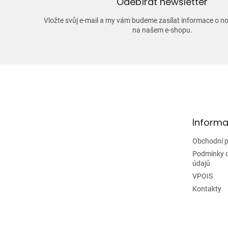
Odebírat newsletter
Vložte svůj e-mail a my vám budeme zasílat informace o 
na našem e-shopu.
Z
á
p
a
t
Informa
í
Obchodní 
Podmínky 
údajů
VPOIS
Kontakty