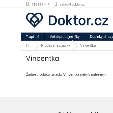
Přejít
730 819 444
eshop@doktor.cz
na
obsah
Trápí mě
Volně prodejné léky
Doplňky strav
Domů
Prodávané značky
Vincentka
Vincentka
Žádné produkty značky
Vincentka
nebyly nalezeny...