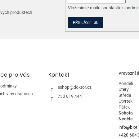
Vložením e-mailu souhlasíte s
podmín
nových produktech
PŘIHLÁSIT SE
ce pro vás
Kontakt
Provozní 
Pondělí
podmínky
eshop
@
doktor.cz
Úterý
ochrany osobních
Středa
730 819 444
Čtvrtek
Pátek
Sobota
Neděle
info@bioti
+420 604 