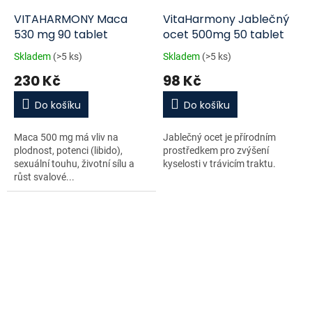
VITAHARMONY Maca
VitaHarmony Jablečný
530 mg 90 tablet
ocet 500mg 50 tablet
Skladem
(>5 ks)
Skladem
(>5 ks)
230 Kč
98 Kč
Do košíku
Do košíku
Maca 500 mg má vliv na
Jablečný ocet je přírodním
plodnost, potenci (libido),
prostředkem pro zvýšení
sexuální touhu, životní sílu a
kyselosti v trávicím traktu.
růst svalové...