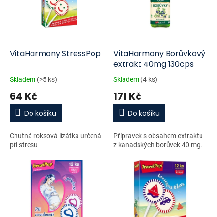
i
r
s
o
p
d
r
u
o
k
d
t
VitaHarmony StressPop
VitaHarmony Borůvkový
u
ů
extrakt 40mg 130cps
k
Skladem
(>5 ks)
Skladem
(4 ks)
t
64 Kč
171 Kč
ů
Do košíku
Do košíku
Chutná roksová lízátka určená
Přípravek s obsahem extraktu
při stresu
z kanadských borůvek 40 mg.