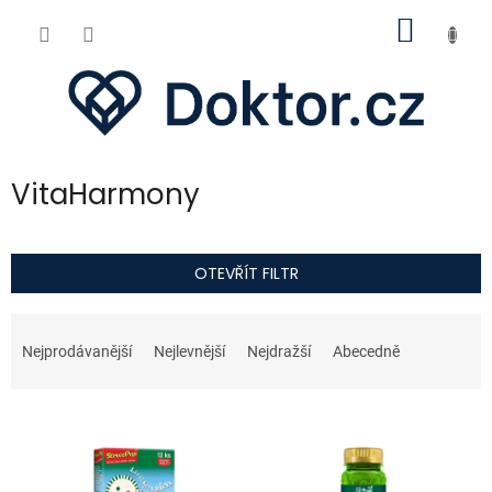
Přejít
NÁKUP
na
obsah
KOŠÍK
VitaHarmony
OTEVŘÍT FILTR
Ř
a
Nejprodávanější
Nejlevnější
Nejdražší
Abecedně
z
e
V
n
ý
í
p
p