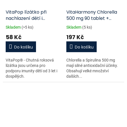
VitaPop lízátko při
VitaHarmony Chlorella
nachlazení dětí i
500 mg 90 tablet +
dospělých 12 ks
Spirulina 500 mg 90
Skladem
(>5 ks)
Skladem
(5 ks)
tablet
58 Kč
197 Kč
Do košíku
Do košíku
VitaPop® - Chutná roksová
Chlorella a Spirulina 500 mg
lízátka jsou určena pro
mají silné antioxidační účinky.
podporu imunity dětí od 3 let i
Obsahují velké množství
dospělých.
dalších...