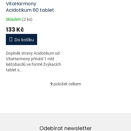
VitaHarmony
Acidotikum 60 tablet
Skladem
(2 ks)
133 Kč
Do košíku
Doplněk stravy Acidotikum od
VitaHarmony přináší 1 mld
laktobacilů ve formě žvýkacích
tablet s...
9
položek celkem
O
v
l
á
d
a
c
í
Odebírat newsletter
p