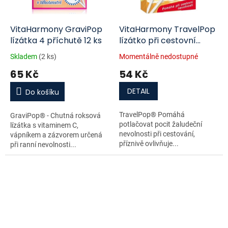
VitaHarmony GraviPop
VitaHarmony TravelPop
lízátka 4 příchutě 12 ks
lízátko při cestovní
nevolnosti 12 ks
Skladem
(2 ks)
Momentálně nedostupné
65 Kč
54 Kč
DETAIL
Do košíku
TravelPop® Pomáhá
GraviPop® - Chutná roksová
potlačovat pocit žaludeční
lízátka s vitaminem C,
nevolnosti při cestování,
vápníkem a zázvorem určená
příznivě ovlivňuje...
při ranní nevolnosti...