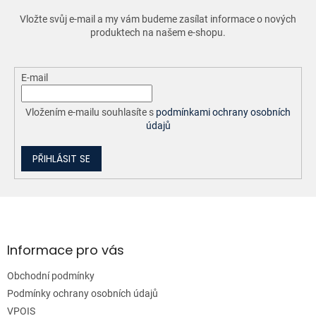
r
Vložte svůj e-mail a my vám budeme zasílat informace o nových
v
produktech na našem e-shopu.
k
y
v
ý
E-mail
p
i
Vložením e-mailu souhlasíte s
podmínkami ochrany osobních
s
údajů
u
PŘIHLÁSIT SE
Z
á
p
a
Informace pro vás
t
Obchodní podmínky
í
Podmínky ochrany osobních údajů
VPOIS