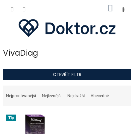
Přejít
NÁKUP
na
obsah
KOŠÍK
VivaDiag
OTEVŘÍT FILTR
Ř
a
Nejprodávanější
Nejlevnější
Nejdražší
Abecedně
z
e
V
n
Tip
ý
í
p
p