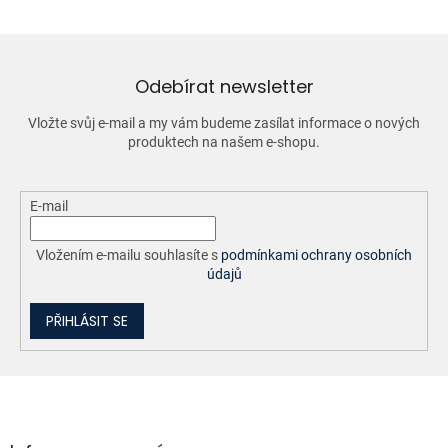
á
d
a
c
í
Odebírat newsletter
p
r
Vložte svůj e-mail a my vám budeme zasílat informace o nových
v
produktech na našem e-shopu.
k
y
v
ý
E-mail
p
i
Vložením e-mailu souhlasíte s
podmínkami ochrany osobních
s
údajů
u
PŘIHLÁSIT SE
Z
á
p