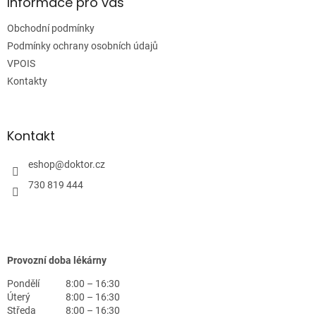
a
Informace pro vás
t
Obchodní podmínky
í
Podmínky ochrany osobních údajů
VPOIS
Kontakty
Kontakt
eshop
@
doktor.cz
730 819 444
Provozní doba lékárny
Pondělí
8:00 – 16:30
Úterý
8:00 – 16:30
Středa
8:00 – 16:30