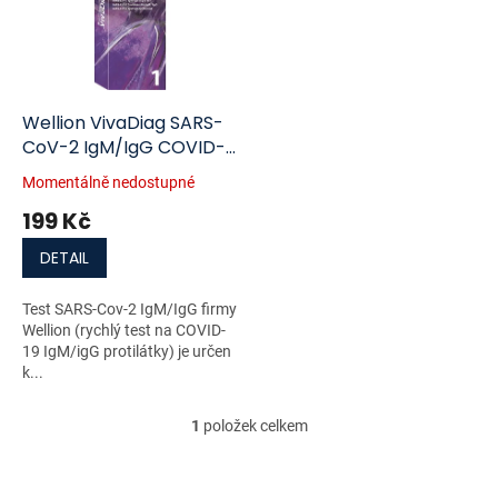
i
r
s
o
p
d
r
u
o
k
d
t
Wellion VivaDiag SARS-
u
ů
CoV-2 IgM/IgG COVID-
k
19 protilátky rychlotest 1
Momentálně nedostupné
t
ks
199 Kč
ů
DETAIL
Test SARS-Cov-2 IgM/IgG firmy
Wellion (rychlý test na COVID-
19 IgM/igG protilátky) je určen
k...
1
položek celkem
O
v
l