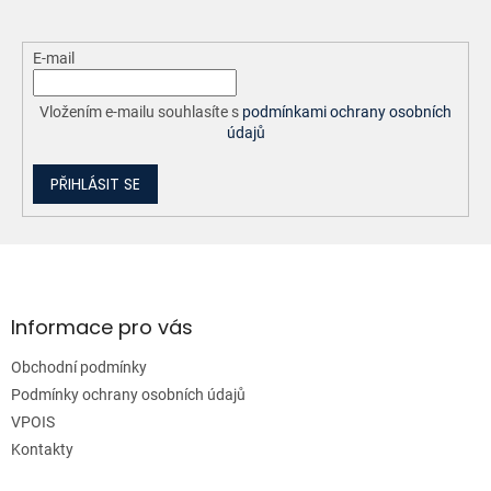
E-mail
Vložením e-mailu souhlasíte s
podmínkami ochrany osobních
údajů
PŘIHLÁSIT SE
Z
á
p
a
Informace pro vás
t
Obchodní podmínky
í
Podmínky ochrany osobních údajů
VPOIS
Kontakty