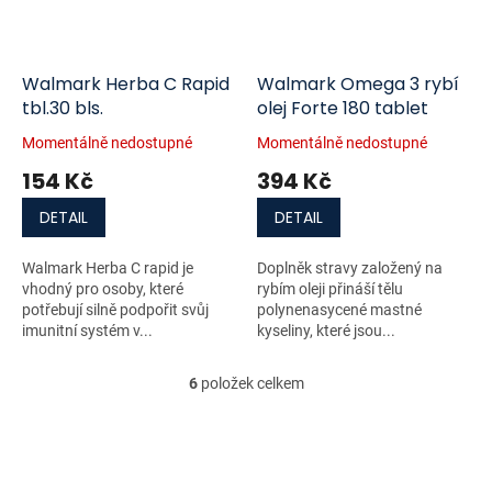
Walmark Herba C Rapid
Walmark Omega 3 rybí
tbl.30 bls.
olej Forte 180 tablet
Momentálně nedostupné
Momentálně nedostupné
154 Kč
394 Kč
DETAIL
DETAIL
Walmark Herba C rapid je
Doplněk stravy založený na
vhodný pro osoby, které
rybím oleji přináší tělu
potřebují silně podpořit svůj
polynenasycené mastné
imunitní systém v...
kyseliny, které jsou...
6
položek celkem
O
v
l
á
d