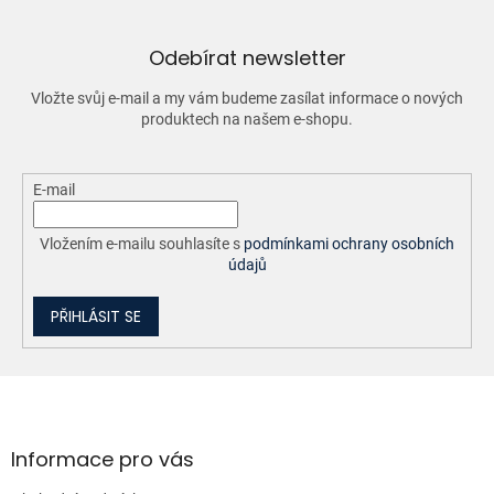
a
c
í
Odebírat newsletter
p
r
Vložte svůj e-mail a my vám budeme zasílat informace o nových
v
produktech na našem e-shopu.
k
y
v
ý
E-mail
p
i
Vložením e-mailu souhlasíte s
podmínkami ochrany osobních
s
údajů
u
PŘIHLÁSIT SE
Z
á
p
a
Informace pro vás
t