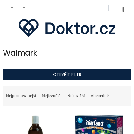
Přejít
NÁKUP
na
obsah
KOŠÍK
Walmark
OTEVŘÍT FILTR
Ř
a
Nejprodávanější
Nejlevnější
Nejdražší
Abecedně
z
e
V
n
ý
í
p
p