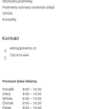
Obchodní podmínky
í
Podmínky ochrany osobních údajů
VPOIS
Kontakty
Kontakt
eshop
@
doktor.cz
730 819 444
Provozní doba lékárny
Pondělí
8:00 – 16:30
Úterý
8:00 – 16:30
Středa
8:00 – 16:30
Čtvrtek
8:00 – 16:30
Pátek
8:00 – 16:30