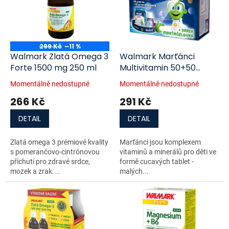
i
r
s
o
p
d
r
u
o
k
299 Kč
–11 %
d
t
Walmark Zlatá Omega 3
Walmark Marťánci
u
ů
Forte 1500 mg 250 ml
Multivitamin 50+50
k
tablet Promo 2022
Momentálně nedostupné
Momentálně nedostupné
t
266 Kč
291 Kč
ů
DETAIL
DETAIL
Zlatá omega 3 prémiové kvality
Marťánci jsou komplexem
s pomerančovo-cintrónovou
vitaminů a minerálů pro děti ve
příchutí pro zdravé srdce,
formě cucavých tablet -
mozek a zrak....
malých...