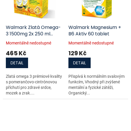
Walmark Zlatá Omega-
Walmark Magnesium +
3 1500mg 2x 250 ml
B6 Aktiv 60 tablet
Promo 2022
Momentálně nedostupné
Momentálně nedostupné
465 Kč
129 Kč
DETAIL
DETAIL
Zlatá omega 3 prémiové kvality
Přispívá k normálním svalovým
s pomerančovo-cintrónovou
funkcím, Vhodný při zvýšené
příchutí pro zdravé srdce,
mentální a fyzické zátěži,
mozek a zrak....
Organický...