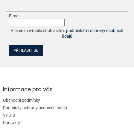
E-mail
Vložením e-mailu souhlasíte s
podmínkami ochrany osobních
údajů
PŘIHLÁSIT SE
Z
á
p
a
Informace pro vás
t
Obchodní podmínky
í
Podmínky ochrany osobních údajů
VPOIS
Kontakty