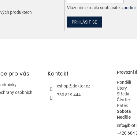
Vložením e-mailu souhlasíte s
podmín
nových produktech
PŘIHLÁSIT SE
ce pro vás
Kontakt
Provozní 
Pondělí
podmínky
eshop
@
doktor.cz
Úterý
ochrany osobních
Středa
730 819 444
Čtvrtek
Pátek
Sobota
Neděle
info@bioti
+420 604 