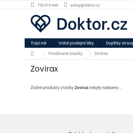
Přejít
730 819 444
eshop@doktor.cz
na
obsah
Trápí mě
Volně prodejné léky
Doplňky strav
Domů
Prodávané značky
Zovirax
Zovirax
Žádné produkty značky
Zovirax
nebyly nalezeny...