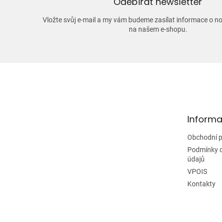
Odebírat newsletter
Vložte svůj e-mail a my vám budeme zasílat informace o 
na našem e-shopu.
Z
á
p
a
t
Informa
í
Obchodní 
Podmínky 
údajů
VPOIS
Kontakty