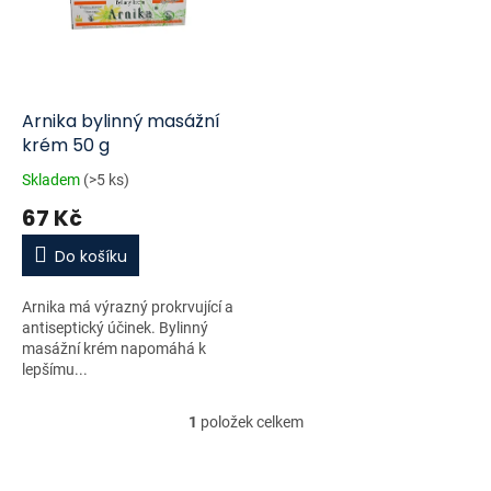
i
r
s
o
p
d
r
u
o
k
d
t
Arnika bylinný masážní
u
ů
krém 50 g
k
Skladem
(>5 ks)
t
67 Kč
ů
Do košíku
Arnika má výrazný prokrvující a
antiseptický účinek. Bylinný
masážní krém napomáhá k
lepšímu...
1
položek celkem
O
v
l