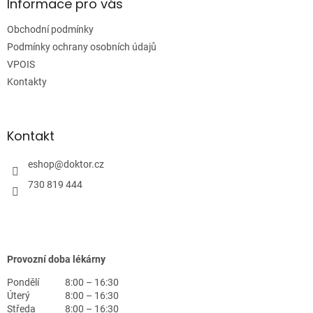
a
Informace pro vás
t
Obchodní podmínky
í
Podmínky ochrany osobních údajů
VPOIS
Kontakty
Kontakt
eshop
@
doktor.cz
730 819 444
Provozní doba lékárny
Pondělí
8:00 – 16:30
Úterý
8:00 – 16:30
Středa
8:00 – 16:30