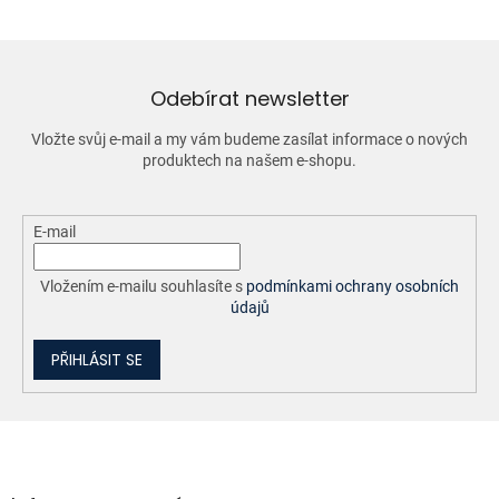
á
d
a
c
í
Odebírat newsletter
p
r
Vložte svůj e-mail a my vám budeme zasílat informace o nových
v
produktech na našem e-shopu.
k
y
v
ý
E-mail
p
i
Vložením e-mailu souhlasíte s
podmínkami ochrany osobních
s
údajů
u
PŘIHLÁSIT SE
Z
á
p