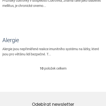
Příznaky cukrovky v dospělosti Cukrovka, známá také jako diabetes
mellitus, je chronické onemo...
Alergie
Alergie jsou nepřiměřené reakce imunitního systému na látky, které
jsou pro většinu lidí bezpečné. T...
10
položek celkem
O
v
l
á
d
a
c
í
Odebírat newsletter