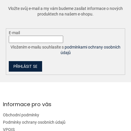
p
r
Vložte svůj e-mail a my vám budeme zasílat informace o nových
v
produktech na našem e-shopu.
k
y
v
ý
E-mail
p
i
Vložením e-mailu souhlasíte s
podmínkami ochrany osobních
s
údajů
u
PŘIHLÁSIT SE
Z
á
p
a
Informace pro vás
t
Obchodní podmínky
í
Podmínky ochrany osobních údajů
VPOIS