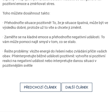
pozitivní emoce a zmírňovat stres.
Toho můžete dosáhnout takto:
· Přehodnoťte situace pozitivně! To, že je situace špatná, může být ve
výsledku dobré, protože už to víte a chcete ji změnit.
· Zaměřte se na kladné emoce a přehodnoťte negativní události. To
vám může pomoci najít smysl v tom, co se stalo.
· Řešte problémy: vložte energii do řešení nebo zvládání příčin vašich
obav. Přeinterpretujte běžné události pozitivně: vytvořte si pozitivní
reakci na negativní událost nebo interpretujte danou situaci v
pozitivnějším světle
PŘEDCHOZÍ ČLÁNEK
DALŠÍ ČLÁNEK