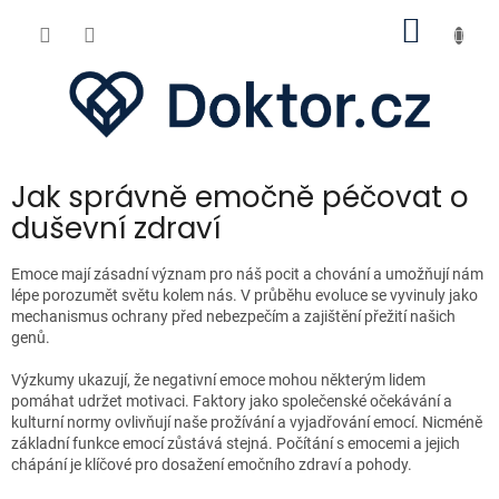
Přejít
NÁKUP
na
obsah
KOŠÍK
Jak správně emočně péčovat o
duševní zdraví
Emoce mají zásadní význam pro náš pocit a chování a umožňují nám
lépe porozumět světu kolem nás. V průběhu evoluce se vyvinuly jako
mechanismus ochrany před nebezpečím a zajištění přežití našich
genů.
Výzkumy ukazují, že negativní emoce mohou některým lidem
pomáhat udržet motivaci. Faktory jako společenské očekávání a
kulturní normy ovlivňují naše prožívání a vyjadřování emocí. Nicméně
základní funkce emocí zůstává stejná. Počítání s emocemi a jejich
chápání je klíčové pro dosažení emočního zdraví a pohody.