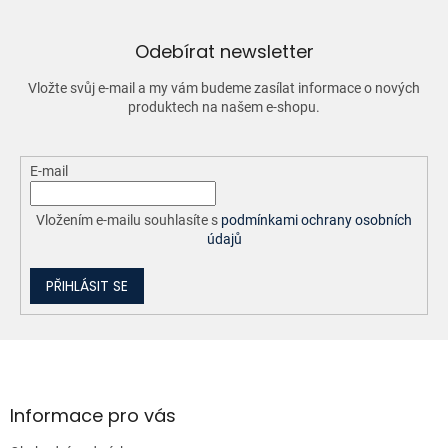
Odebírat newsletter
Vložte svůj e-mail a my vám budeme zasílat informace o nových
produktech na našem e-shopu.
E-mail
Vložením e-mailu souhlasíte s
podmínkami ochrany osobních
údajů
PŘIHLÁSIT SE
Z
á
p
a
Informace pro vás
t