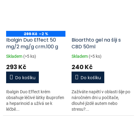
299 Kč
–2 %
Ibalgin Duo Effect 50
Bioarthto gel na šíji s
mg/2 mg/g crm.100 g
CBD 50ml
Skladem
(>5 ks)
Skladem
(>5 ks)
293 Kč
240 Kč
Do košíku
Do košíku
Ibalgin Duo Effect krém
Zažíváte napětí v oblasti šíje po
obsahuje léčivé látky ibuprofen
náročném dni u počítače,
a heparinoid a užívá se k
dlouhé jízdě autem nebo
léčbě...
stresu?...