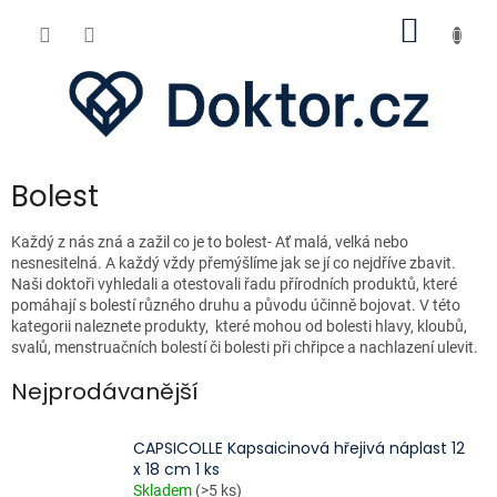
Přejít
NÁKUP
na
obsah
KOŠÍK
Bolest
Každý z nás zná a zažil co je to bolest- Ať malá, velká nebo
nesnesitelná. A každý vždy přemýšlíme jak se jí co nejdříve zbavit.
Naši doktoři vyhledali a otestovali řadu přírodních produktů, které
pomáhají s bolestí různého druhu a původu účinně bojovat. V této
kategorii naleznete produkty, které mohou od bolesti hlavy, kloubů,
svalů, menstruačních bolestí či bolesti při chřipce a nachlazení ulevit.
Nejprodávanější
CAPSICOLLE Kapsaicinová hřejivá náplast 12
x 18 cm 1 ks
Skladem
(>5 ks)