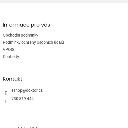
Z
á
p
a
Informace pro vás
t
Obchodní podmínky
í
Podmínky ochrany osobních údajů
VPOIS
Kontakty
Kontakt
eshop
@
doktor.cz
730 819 444