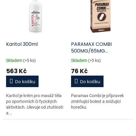
Karitol 300ml
PARAMAX COMBI
500MG/65MG
neobalené tablety 30
Skladem
(>5 ks)
Skladem
(>5 ks)
563 Kč
76 Kč
Do košíku
Do košíku
Karitol je krém pro masáž těla
Paramax Combi je přípravek
po sportovních či fyzických
zmírňující bolest a snižující
aktivitách. Ulevuje od ztuhlosti
horečku.
a...