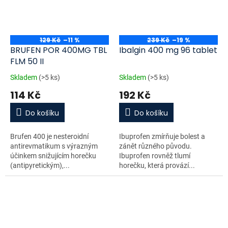
129 Kč
–11 %
239 Kč
–19 %
BRUFEN POR 400MG TBL
Ibalgin 400 mg 96 tablet
FLM 50 II
Skladem
(>5 ks)
Skladem
(>5 ks)
114 Kč
192 Kč
Do košíku
Do košíku
Brufen 400 je nesteroidní
Ibuprofen zmírňuje bolest a
antirevmatikum s výrazným
zánět různého původu.
účinkem snižujícím horečku
Ibuprofen rovněž tlumí
(antipyretickým),...
horečku, která provází...