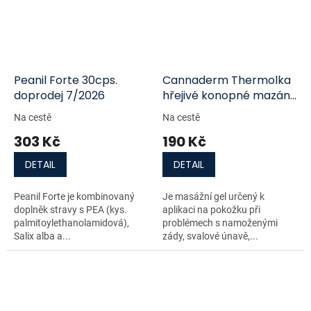
Peanil Forte 30cps.
Cannaderm Thermolka
doprodej 7/2026
hřejivé konopné mazání
200 +50ml navíc
Na cestě
Na cestě
303 Kč
190 Kč
DETAIL
DETAIL
Peanil Forte je kombinovaný
Je masážní gel určený k
doplněk stravy s PEA (kys.
aplikaci na pokožku při
palmitoylethanolamidová),
problémech s namoženými
Salix alba a...
zády, svalové únavě,...