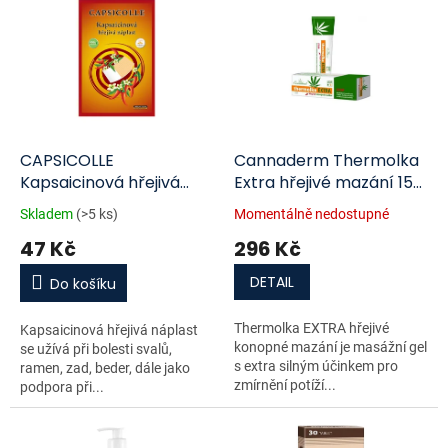
ý
o
p
d
i
u
s
k
p
t
r
ů
o
d
CAPSICOLLE
Cannaderm Thermolka
u
Kapsaicinová hřejivá
Extra hřejivé mazání 150
k
náplast 12 x 18 cm 1 ks
ml
Skladem
(>5 ks)
Momentálně nedostupné
t
47 Kč
296 Kč
ů
DETAIL
Do košíku
Thermolka EXTRA hřejivé
Kapsaicinová hřejivá náplast
konopné mazání je masážní gel
se užívá při bolesti svalů,
s extra silným účinkem pro
ramen, zad, beder, dále jako
zmírnění potíží...
podpora při...