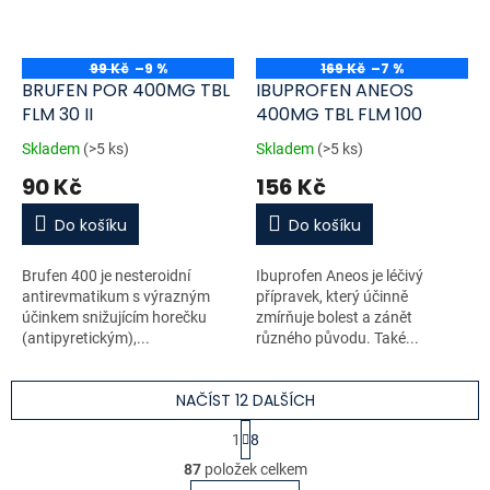
99 Kč
–9 %
169 Kč
–7 %
BRUFEN POR 400MG TBL
IBUPROFEN ANEOS
FLM 30 II
400MG TBL FLM 100
Skladem
(>5 ks)
Skladem
(>5 ks)
90 Kč
156 Kč
Do košíku
Do košíku
Brufen 400 je nesteroidní
Ibuprofen Aneos je léčivý
antirevmatikum s výrazným
přípravek, který účinně
účinkem snižujícím horečku
zmírňuje bolest a zánět
(antipyretickým),...
různého původu. Také...
NAČÍST 12 DALŠÍCH
S
1
8
t
O
r
87
položek celkem
v
á