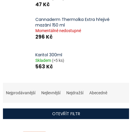
47 Kč
Cannaderm Thermolka Extra hřejivé
mazání 150 ml
Momentálně nedostupné
296 Kč
Karitol 300ml
Skladem
(>5 ks)
563 Kč
Ř
a
Nejprodávanější
Nejlevnější
Nejdražší
Abecedně
z
e
n
OTEVŘÍT FILTR
í
p
V
r