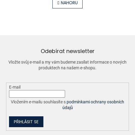
l
NAHORU
n
á
k
o
d
v
a
á
c
n
í
í
p
r
v
Odebírat newsletter
k
y
Vložte svůj e-mail a my vám budeme zasílat informace o nových
v
produktech na našem e-shopu.
ý
p
i
E-mail
s
u
Vložením e-mailu souhlasíte s
podmínkami ochrany osobních
údajů
PŘIHLÁSIT SE