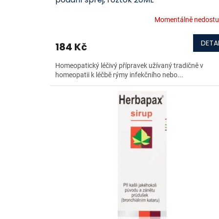
Momentálně nedost
DETAI
184 Kč
Homeopatický léčivý přípravek užívaný tradičně v
homeopatii k léčbě rýmy infekčního nebo...