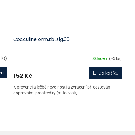
Cocculine orm.tbl.slg.30
 ks)
Skladem
(>5 ks)
ku
Do košíku
152 Kč
K prevenci a léčbě nevolnosti a zvracení při cestování
dopravními prostředky (auto, vlak,...
O
v
l
á
d