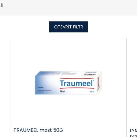
ně
OTEVŘÍT FILTR
TRAUMEEL mast 50G
LY