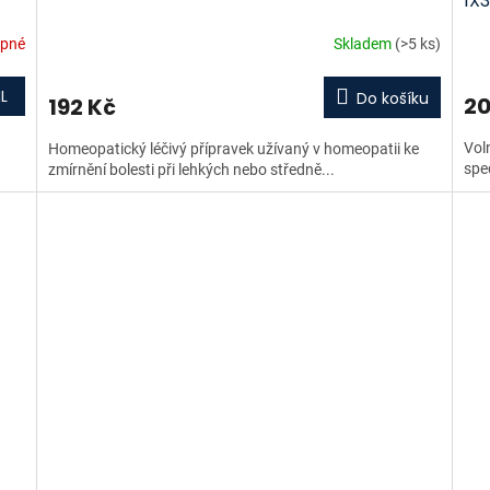
1X
upné
Skladem
(>5 ks)
L
Do košíku
20
192 Kč
Vol
Homeopatický léčivý přípravek užívaný v homeopatii ke
spec
zmírnění bolesti při lehkých nebo středně...