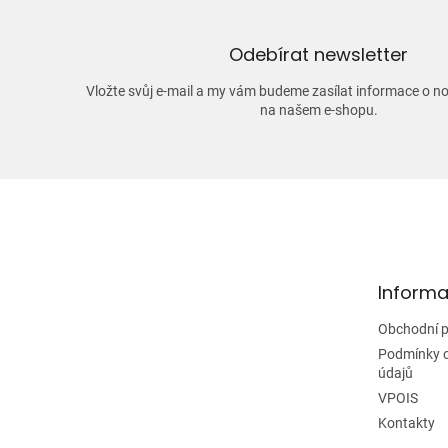
Odebírat newsletter
Vložte svůj e-mail a my vám budeme zasílat informace o 
na našem e-shopu.
Z
á
p
a
t
Informa
í
Obchodní 
Podmínky 
údajů
VPOIS
Kontakty