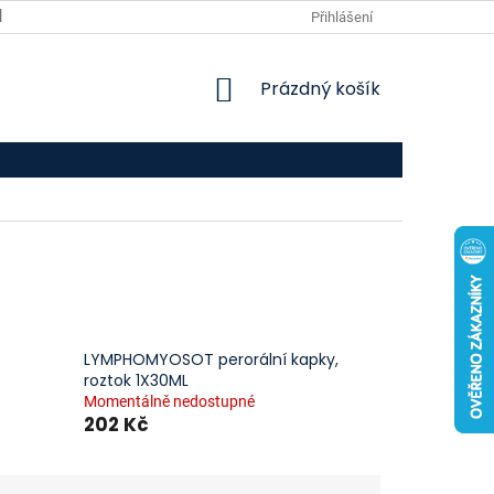
VPOIS
KONTAKTY
Přihlášení
NÁKUPNÍ
Prázdný košík
KOŠÍK
LYMPHOMYOSOT perorální kapky,
roztok 1X30ML
Momentálně nedostupné
202 Kč