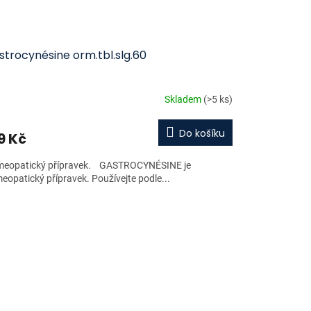
trocynésine orm.tbl.slg.60
Skladem
(>5 ks)
Do košíku
9 Kč
eopatický přípravek. GASTROCYNÉSINE je
eopatický přípravek. Používejte podle...