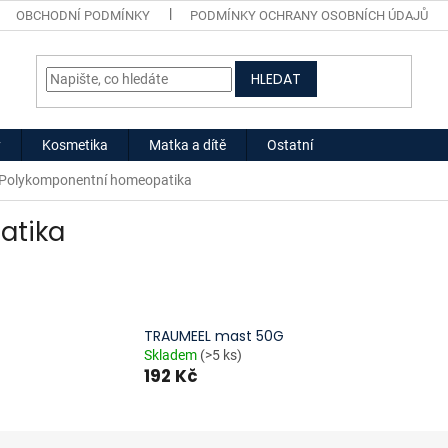
OBCHODNÍ PODMÍNKY
PODMÍNKY OCHRANY OSOBNÍCH ÚDAJŮ
HLEDAT
y
Kosmetika
Matka a dítě
Ostatní
Polykomponentní homeopatika
atika
TRAUMEEL mast 50G
Skladem
(>5 ks)
192 Kč