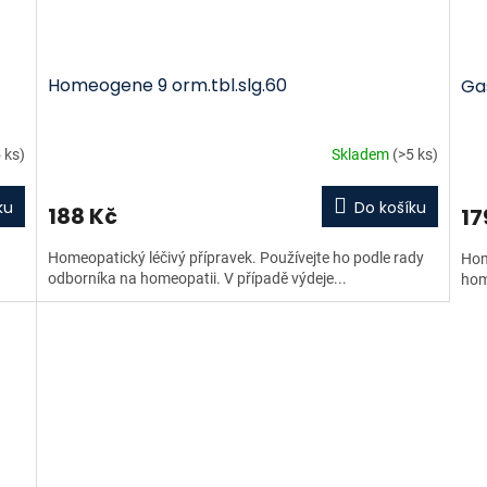
Homeogene 9 orm.tbl.slg.60
Gas
 ks)
Skladem
(>5 ks)
ku
Do košíku
188 Kč
17
Homeopatický léčivý přípravek. Používejte ho podle rady
Hom
odborníka na homeopatii. V případě výdeje...
hom