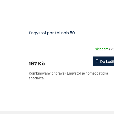
Engystol por.tbl.nob.50
Skladem
(>5
Do koší
167 Kč
Kombinovaný přípravek Engystol je homeopatická
specialita.