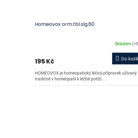
Homeovox orm.tbl.slg.60
Skladem
(>5
Do koší
195 Kč
HOMEOVOX je homeopatický léčivý přípravek užívaný
tradičně v homeopatii k léčbě potíží...