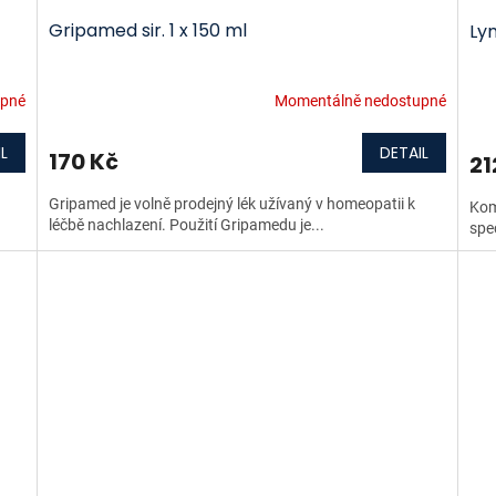
Gripamed sir. 1 x 150 ml
Lym
upné
Momentálně nedostupné
L
DETAIL
170 Kč
21
Gripamed je volně prodejný lék užívaný v homeopatii k
Kom
léčbě nachlazení. Použití Gripamedu je...
spec