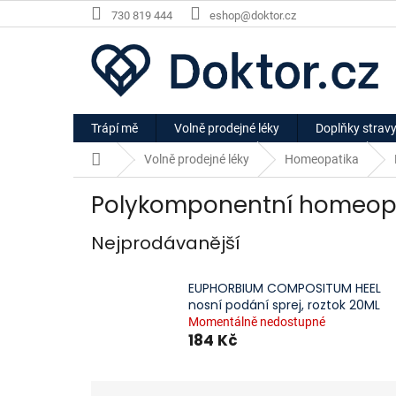
Přejít
730 819 444
eshop@doktor.cz
na
obsah
Trápí mě
Volně prodejné léky
Doplňky strav
Domů
Volně prodejné léky
Homeopatika
Polykomponentní homeop
Nejprodávanější
EUPHORBIUM COMPOSITUM HEEL
nosní podání sprej, roztok 20ML
Momentálně nedostupné
184 Kč
Ř