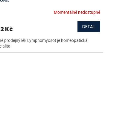
30ML
Momentálně nedostupné
DETAIL
2 Kč
ně prodejný lék Lymphomyosot je homeopatická
ialita.