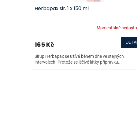
Herbapax sir. 1 x 150 ml
Momentálně nedost
DETAI
165 Kč
Sirup Herbapax se užívá během dne ve stejných
intervalech. Protože se léčivé látky přípravku...