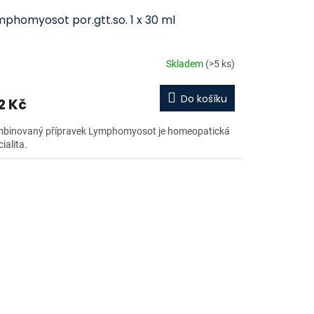
phomyosot por.gtt.so. 1 x 30 ml
Skladem
(>5 ks)
Do košíku
2 Kč
binovaný přípravek Lymphomyosot je homeopatická
ialita.