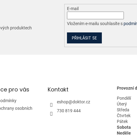
a
c
E-mail
í
p
r
Vložením e-mailu souhlasíte s
podmín
nových produktech
v
k
PŘIHLÁSIT SE
y
v
ý
p
i
s
u
ce pro vás
Kontakt
Provozní 
Pondělí
podmínky
eshop
@
doktor.cz
Úterý
ochrany osobních
Středa
730 819 444
Čtvrtek
Pátek
Sobota
Neděle