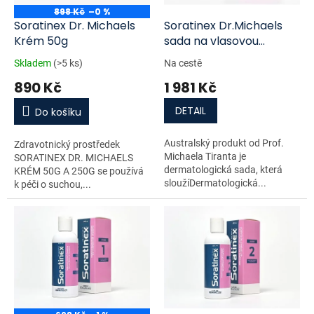
ů
o
898 Kč
–0 %
d
Soratinex Dr. Michaels
Soratinex Dr.Michaels
u
Krém 50g
sada na vlasovou
k
pokožku (kondicioner
Skladem
(>5 ks)
Na cestě
t
200ml + krém 50g +
890 Kč
1 981 Kč
ů
šampon 200ml)
DETAIL
Do košíku
Australský produkt od Prof.
Zdravotnický prostředek
Michaela Tiranta je
SORATINEX DR. MICHAELS
dermatologická sada, která
KRÉM 50G A 250G se používá
sloužíDermatologická...
k péči o suchou,...