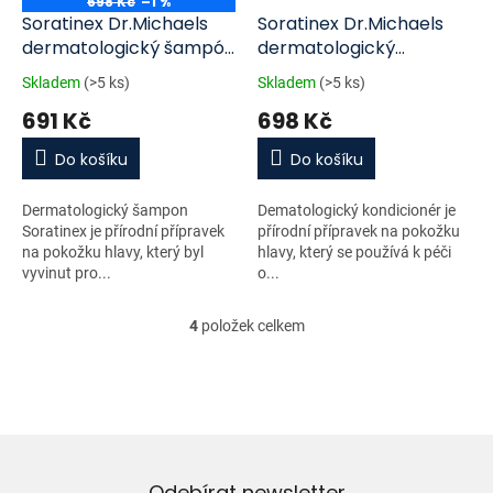
698 Kč
–1 %
Soratinex Dr.Michaels
Soratinex Dr.Michaels
dermatologický šampón
dermatologický
200ml
kondicionér 200ml
Skladem
(>5 ks)
Skladem
(>5 ks)
691 Kč
698 Kč
Do košíku
Do košíku
Dermatologický šampon
Dematologický kondicionér je
Soratinex je přírodní přípravek
přírodní přípravek na pokožku
na pokožku hlavy, který byl
hlavy, který se používá k péči
vyvinut pro...
o...
4
položek celkem
O
v
l
á
d
a
c
í
Odebírat newsletter