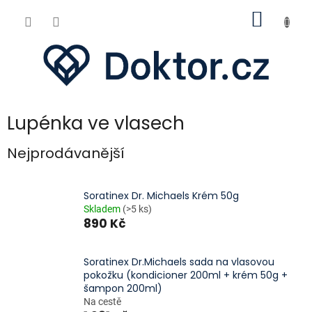
Přejít
NÁKUP
na
obsah
KOŠÍK
Lupénka ve vlasech
Nejprodávanější
Soratinex Dr. Michaels Krém 50g
Skladem
(>5 ks)
890 Kč
Soratinex Dr.Michaels sada na vlasovou
pokožku (kondicioner 200ml + krém 50g +
šampon 200ml)
Na cestě