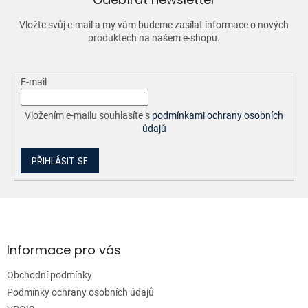
p
r
Vložte svůj e-mail a my vám budeme zasílat informace o nových
v
produktech na našem e-shopu.
k
y
v
ý
E-mail
p
i
Vložením e-mailu souhlasíte s
podmínkami ochrany osobních
s
údajů
u
PŘIHLÁSIT SE
Z
á
p
a
Informace pro vás
t
Obchodní podmínky
í
Podmínky ochrany osobních údajů