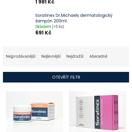
1 981 Kč
Soratinex Dr.Michaels dermatologický
šampón 200ml
Skladem
(>5 ks)
691 Kč
Ř
a
Nejprodávanější
Nejlevnější
Nejdražší
Abecedně
z
e
n
OTEVŘÍT FILTR
í
p
V
r
ý
o
p
d
i
u
s
k
p
t
r