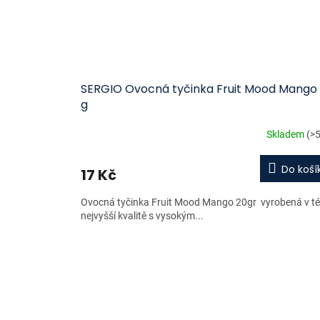
SERGIO Ovocná tyčinka Fruit Mood Mango
g
Skladem
(>5
Do koší
17 Kč
Ovocná tyčinka Fruit Mood Mango 20gr vyrobená v té
nejvyšší kvalitě s vysokým...