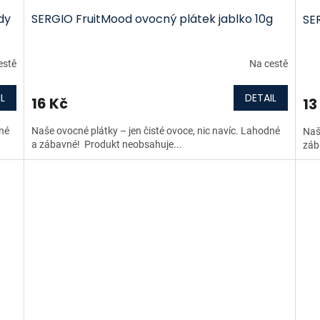
dy
SERGIO FruitMood ovocný plátek jablko 10g
SE
estě
Na cestě
L
DETAIL
16 Kč
13
dné
Naše ovocné plátky – jen čisté ovoce, nic navíc. Lahodné
Naš
a zábavné! Produkt neobsahuje...
záb