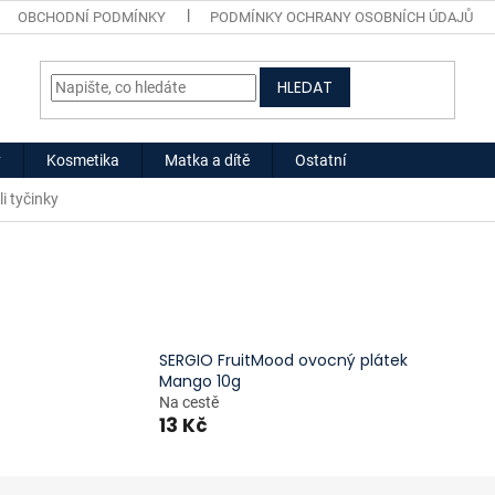
OBCHODNÍ PODMÍNKY
PODMÍNKY OCHRANY OSOBNÍCH ÚDAJŮ
HLEDAT
y
Kosmetika
Matka a dítě
Ostatní
i tyčinky
SERGIO FruitMood ovocný plátek
Mango 10g
Na cestě
13 Kč