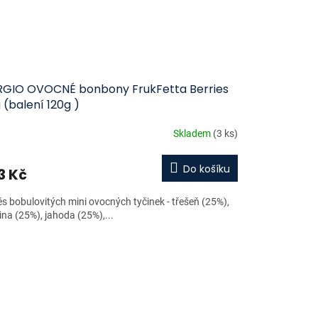
RGIO OVOCNÉ bonbony FrukFetta Berries
 (balení 120g )
Skladem
(3 ks)
Do košíku
3 Kč
s bobulovitých mini ovocných tyčinek - třešeň (25%),
ina (25%), jahoda (25%),...