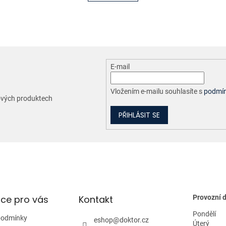
n
á
k
d
o
a
v
c
á
í
n
p
í
r
E-mail
v
k
y
Vložením e-mailu souhlasíte s
podmín
nových produktech
v
ý
PŘIHLÁSIT SE
p
i
s
u
ce pro vás
Kontakt
Provozní 
Pondělí
podmínky
eshop
@
doktor.cz
Úterý