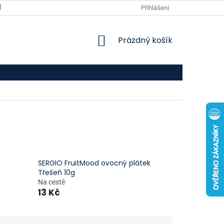
VPOIS
KONTAKTY
Přihlášení
NÁKUPNÍ
Prázdný košík
KOŠÍK
SERGIO FruitMood ovocný plátek
Třešeň 10g
Na cestě
13 Kč