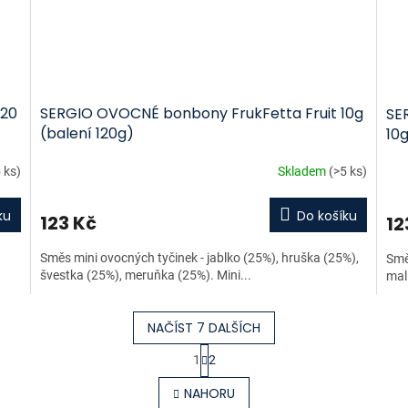
 20
SERGIO OVOCNÉ bonbony FrukFetta Fruit 10g
SE
(balení 120g)
10g
 ks)
Skladem
(>5 ks)
ku
Do košíku
123 Kč
12
Směs mini ovocných tyčinek - jablko (25%), hruška (25%),
Smě
švestka (25%), meruňka (25%). Mini...
mal
NAČÍST 7 DALŠÍCH
S
1
2
t
O
r
v
NAHORU
á
l