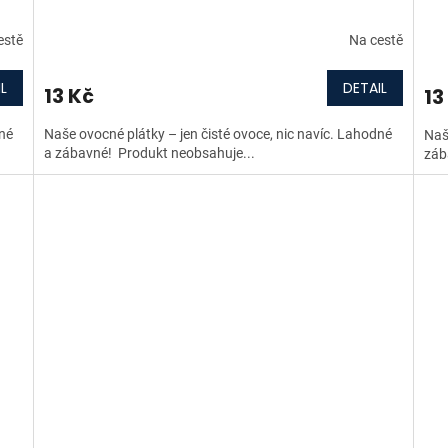
estě
Na cestě
L
DETAIL
13 Kč
13
dné
Naše ovocné plátky – jen čisté ovoce, nic navíc. Lahodné
Naš
a zábavné! Produkt neobsahuje...
záb