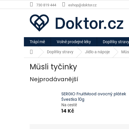
Přejít
730 819 444
eshop@doktor.cz
na
obsah
Trápí mě
Volně prodejné léky
Doplňky strav
Domů
Doplňky stravy
Jídlo a nápoje
Müsl
Müsli tyčinky
Nejprodávanější
SERGIO FruitMood ovocný plátek
Švestka 10g
Na cestě
14 Kč
Ř