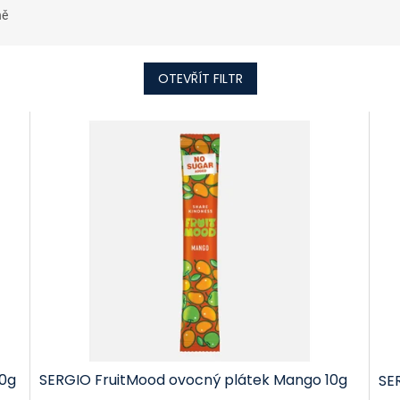
ně
OTEVŘÍT FILTR
10g
SERGIO FruitMood ovocný plátek Mango 10g
SE