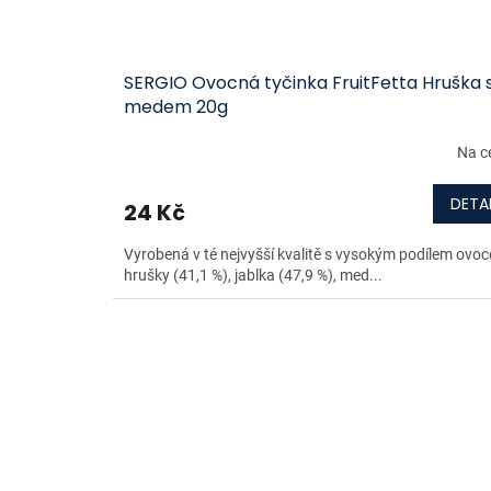
SERGIO Ovocná tyčinka FruitFetta Hruška 
medem 20g
Na c
DETAI
24 Kč
Vyrobená v té nejvyšší kvalitě s vysokým podílem ovoce
hrušky (41,1 %), jablka (47,9 %), med...