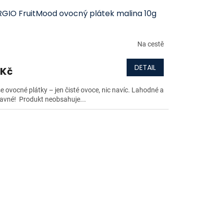
RGIO FruitMood ovocný plátek malina 10g
Na cestě
DETAIL
 Kč
e ovocné plátky – jen čisté ovoce, nic navíc. Lahodné a
avné! Produkt neobsahuje...