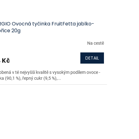
RGIO Ovocná tyčinka FruitFetta jablko-
ořice 20g
Na cestě
DETAIL
 Kč
obená v té nejvyšší kvalitě s vysokým podílem ovoce -
ka (90,1 %), řepný cukr (9,5 %),...