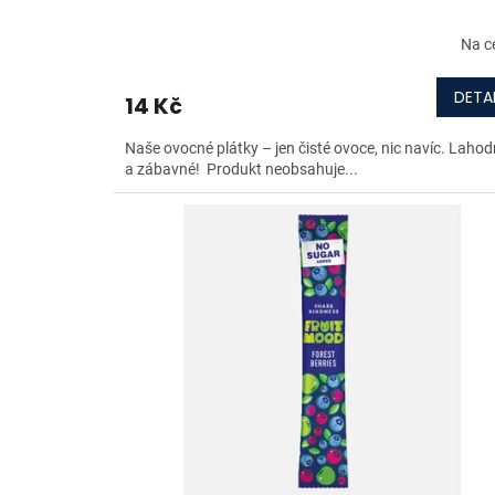
Na c
DETAI
14 Kč
Naše ovocné plátky – jen čisté ovoce, nic navíc. Laho
a zábavné! Produkt neobsahuje...