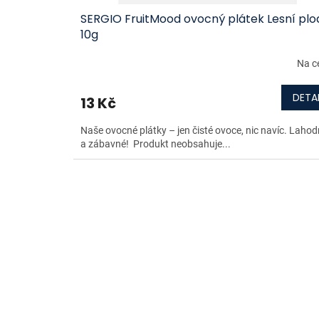
SERGIO FruitMood ovocný plátek Lesní plo
10g
Na c
DETAI
13 Kč
Naše ovocné plátky – jen čisté ovoce, nic navíc. Laho
a zábavné! Produkt neobsahuje...