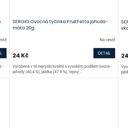
s
SERGIO Ovocná tyčinka FruitFetta jahoda-
SE
máta 20g
sk
estě
Na cestě
L
DETAIL
24 Kč
24
 -
Vyrobená v té nejvyšší kvalitě s vysokým podílem ovoce -
Vyr
jahody (40,4 %), jablka (47,9 %), řepný...
jabl