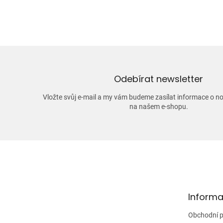
Odebírat newsletter
Vložte svůj e-mail a my vám budeme zasílat informace o 
na našem e-shopu.
Z
á
p
a
t
Informa
í
Obchodní 