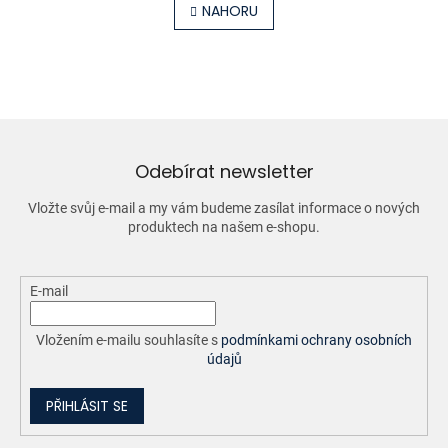
l
NAHORU
n
á
k
o
d
v
a
á
c
n
í
í
p
r
v
Odebírat newsletter
k
y
Vložte svůj e-mail a my vám budeme zasílat informace o nových
v
produktech na našem e-shopu.
ý
p
i
E-mail
s
u
Vložením e-mailu souhlasíte s
podmínkami ochrany osobních
údajů
PŘIHLÁSIT SE