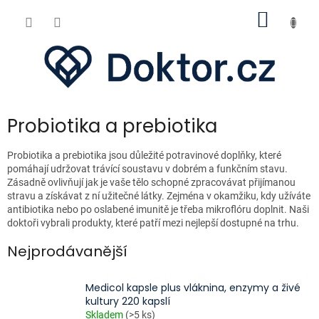
Přejít
NÁKUP
na
obsah
KOŠÍK
Probiotika a prebiotika
Probiotika a prebiotika jsou důležité potravinové doplňky, které
pomáhají udržovat trávící soustavu v dobrém a funkčním stavu.
Zásadně ovlivňují jak je vaše tělo schopné zpracovávat přijímanou
stravu a získávat z ní užitečné látky. Zejména v okamžiku, kdy užíváte
antibiotika nebo po oslabené imunitě je třeba mikroflóru doplnit. Naši
doktoři vybrali produkty, které patří mezi nejlepší dostupné na trhu.
Nejprodávanější
Medicol kapsle plus vláknina, enzymy a živé
kultury 220 kapslí
Skladem
(>5 ks)