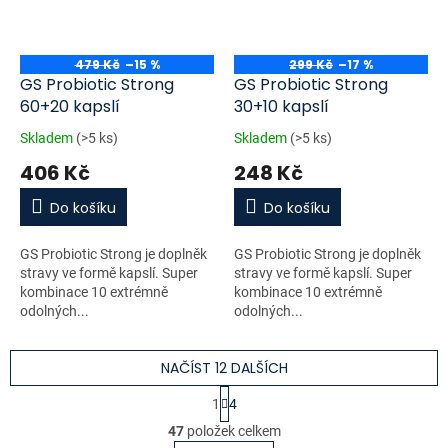
479 Kč
–15 %
299 Kč
–17 %
GS Probiotic Strong
GS Probiotic Strong
60+20 kapslí
30+10 kapslí
Skladem
(>5 ks)
Skladem
(>5 ks)
406 Kč
248 Kč
Do košíku
Do košíku
GS Probiotic Strong je doplněk
GS Probiotic Strong je doplněk
stravy ve formě kapslí. Super
stravy ve formě kapslí. Super
kombinace 10 extrémně
kombinace 10 extrémně
odolných...
odolných...
NAČÍST 12 DALŠÍCH
S
1
4
t
O
r
47
položek celkem
v
á