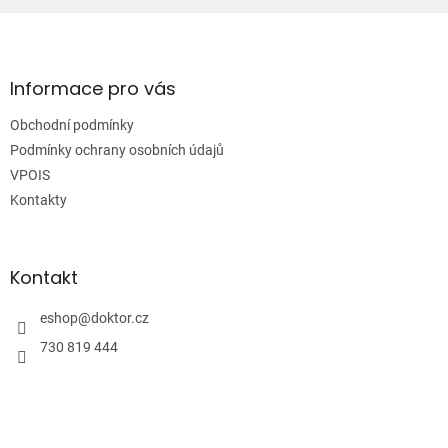
Z
á
p
a
Informace pro vás
t
Obchodní podmínky
í
Podmínky ochrany osobních údajů
VPOIS
Kontakty
Kontakt
eshop
@
doktor.cz
730 819 444