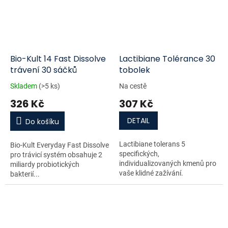
Bio-Kult 14 Fast Dissolve
Lactibiane Tolérance 30
trávení 30 sáčků
tobolek
Skladem
(>5 ks)
Na cestě
326 Kč
307 Kč
DETAIL
Do košíku
Lactibiane tolerans 5
Bio-Kult Everyday Fast Dissolve
specifických,
pro trávicí systém obsahuje 2
individualizovaných kmenů pro
miliardy probiotických
vaše klidné zažívání.
bakterií...