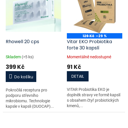
129 Kč
–29 %
Rhowell 20 cps
Vitar EKO Probiotika
forte 30 kapslí
Skladem
(>5 ks)
Momentálně nedostupné
399 Kč
91 Kč
DETAIL
Do košíku
VITAR Probiotika EKO je
Pokročilá receptura pro
doplněk stravy ve formě kapslí
podporu střevního
s obsahem čtyř probiotických
mikrobiomu. Technologie
kmenů,...
kapsle v kapsli (DUOCAP)...