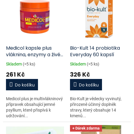
ý
o
p
d
i
u
s
k
p
t
r
ů
o
d
Medicol kapsle plus
Bio-Kult 14 probiotika
u
vláknina, enzymy a živé
Everyday 60 kapslí
k
kultury 220 kapslí
Skladem
(>5 ks)
Skladem
(>5 ks)
t
261 Kč
326 Kč
ů
Do košíku
Do košíku
Medicol plus je multivlákninový
Bio-Kult je vědecky vyvinutý,
přípravek obsahující jemné
přirozeně účinný doplněk
psyllium, které přispívá k
stravy, který obsahuje 14
udržování...
kmenů...
+ Dárek zdarma