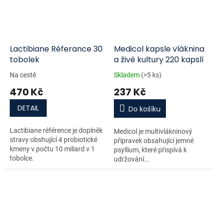
Lactibiane Réferance 30
Medicol kapsle vláknina
tobolek
a živé kultury 220 kapslí
Na cestě
Skladem
(>5 ks)
470 Kč
237 Kč
DETAIL
Do košíku
Lactibiane référence je doplněk
Medicol je multivlákninový
stravy obshující 4 probiotické
přípravek obsahující jemné
kmeny v počtu 10 miliard v 1
psyllium, které přispívá k
tobolce.
udržování...