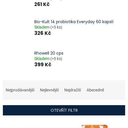
261 Kč
Bio-Kult 14 probiotika Everyday 60 kapslí
Skladem
(>5 ks)
326 Kč
Rhowell 20 cps
Skladem
(>5 ks)
399 Kč
Ř
a
Nejprodávanější
Nejlevnější
Nejdražší
Abecedně
z
e
n
OTEVŘÍT FILTR
í
p
V
r