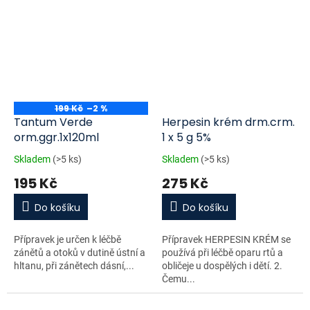
199 Kč
–2 %
Tantum Verde
Herpesin krém drm.crm.
orm.ggr.1x120ml
1 x 5 g 5%
Skladem
(>5 ks)
Skladem
(>5 ks)
195 Kč
275 Kč
Do košíku
Do košíku
Přípravek je určen k léčbě
Přípravek HERPESIN KRÉM se
zánětů a otoků v dutině ústní a
používá při léčbě oparu rtů a
hltanu, při zánětech dásní,...
obličeje u dospělých i dětí. 2.
Čemu...