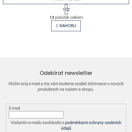
S
1
2
t
O
r
13
položek celkem
v
á
l
NAHORU
n
á
k
o
d
v
a
á
c
n
í
í
p
r
v
Odebírat newsletter
k
y
Vložte svůj e-mail a my vám budeme zasílat informace o nových
v
produktech na našem e-shopu.
ý
p
i
E-mail
s
u
Vložením e-mailu souhlasíte s
podmínkami ochrany osobních
údajů