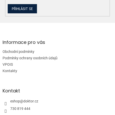
PŘIHLÁSIT SE
Z
á
p
a
Informace pro vás
t
Obchodní podmínky
í
Podmínky ochrany osobních údajů
VPOIS
Kontakty
Kontakt
eshop
@
doktor.cz
730 819 444