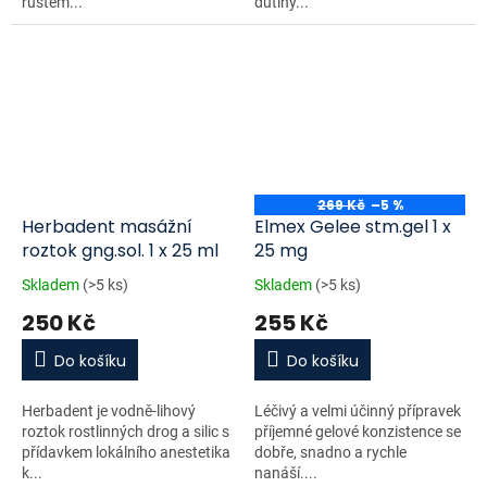
růstem...
dutiny...
269 Kč
–5 %
Herbadent masážní
Elmex Gelee stm.gel 1 x
roztok gng.sol. 1 x 25 ml
25 mg
Skladem
(>5 ks)
Skladem
(>5 ks)
250 Kč
255 Kč
Do košíku
Do košíku
Herbadent je vodně-lihový
Léčivý a velmi účinný přípravek
roztok rostlinných drog a silic s
příjemné gelové konzistence se
přídavkem lokálního anestetika
dobře, snadno a rychle
k...
nanáší....