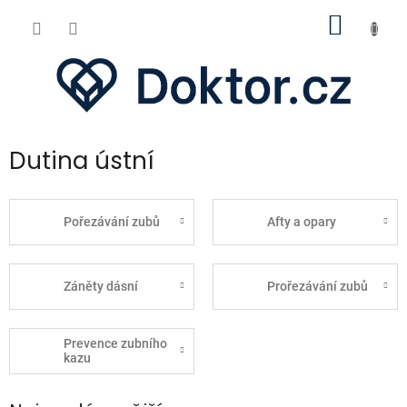
Přejít
NÁKUP
na
obsah
KOŠÍK
Dutina ústní
Pořezávání zubů
Afty a opary
Záněty dásní
Prořezávání zubů
Prevence zubního
kazu