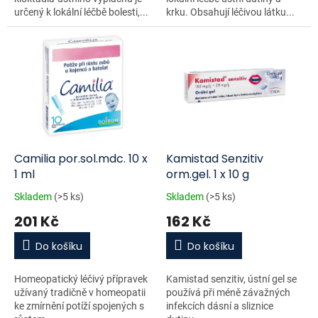
určený k lokální léčbě bolesti,...
krku. Obsahují léčivou látku...
Camilia por.sol.mdc. 10 x
Kamistad Senzitiv
1 ml
orm.gel. 1 x 10 g
Skladem
(>5 ks)
Skladem
(>5 ks)
201 Kč
162 Kč
Do košíku
Do košíku
Homeopatický léčivý přípravek
Kamistad senzitiv, ústní gel se
užívaný tradičně v homeopatii
používá při méně závažných
ke zmírnění potíží spojených s
infekcích dásní a sliznice