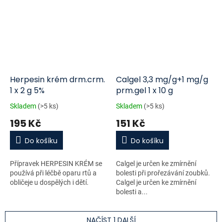
Herpesin krém drm.crm.
Calgel 3,3 mg/g+1 mg/g
1 x 2 g 5%
prm.gel 1 x 10 g
Skladem
(>5 ks)
Skladem
(>5 ks)
195 Kč
151 Kč
Do košíku
Do košíku
Přípravek HERPESIN KRÉM se
Calgel je určen ke zmírnění
používá při léčbě oparu rtů a
bolesti při prořezávání zoubků.
obličeje u dospělých i dětí.
Calgel je určen ke zmírnění
bolesti a...
NAČÍST 1 DALŠÍ