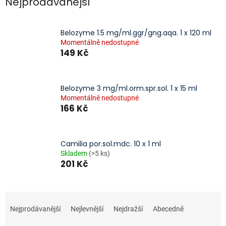
Nejprodávanější
Belozyme 1.5 mg/ml.ggr/gng.aqa. 1 x 120 ml
Momentálně nedostupné
149 Kč
Belozyme 3 mg/ml.orm.spr.sol. 1 x 15 ml
Momentálně nedostupné
166 Kč
Camilia por.sol.mdc. 10 x 1 ml
Skladem
(>5 ks)
201 Kč
Ř
a
Nejprodávanější
Nejlevnější
Nejdražší
Abecedně
z