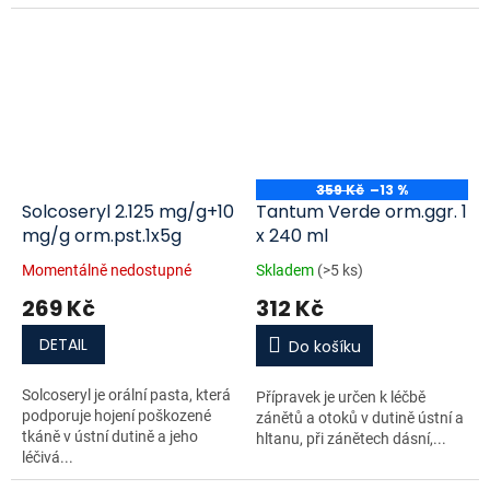
359 Kč
–13 %
Solcoseryl 2.125 mg/g+10
Tantum Verde orm.ggr. 1
mg/g orm.pst.1x5g
x 240 ml
Momentálně nedostupné
Skladem
(>5 ks)
269 Kč
312 Kč
DETAIL
Do košíku
Solcoseryl je orální pasta, která
Přípravek je určen k léčbě
podporuje hojení poškozené
zánětů a otoků v dutině ústní a
tkáně v ústní dutině a jeho
hltanu, při zánětech dásní,...
léčivá...