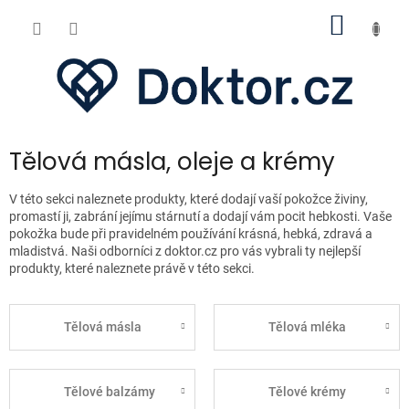
Přejít
NÁKUP
na
obsah
KOŠÍK
Tělová másla, oleje a krémy
V této sekci naleznete produkty, které dodají vaší pokožce živiny,
promastí ji, zabrání jejímu stárnutí a dodají vám pocit hebkosti. Vaše
pokožka bude při pravidelném používání krásná, hebká, zdravá a
mladistvá. Naši odborníci z doktor.cz pro vás vybrali ty nejlepší
produkty, které naleznete právě v této sekci.
Tělová másla
Tělová mléka
Tělové balzámy
Tělové krémy