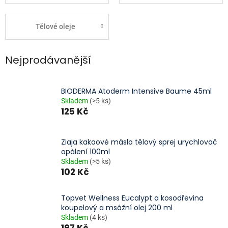
Tělové oleje
Nejprodávanější
BIODERMA Atoderm Intensive Baume 45ml
Skladem
(>5 ks)
125 Kč
Ziaja kakaové máslo tělový sprej urychlovač
opálení 100ml
Skladem
(>5 ks)
102 Kč
Topvet Wellness Eucalypt a kosodřevina
koupelový a msážní olej 200 ml
Skladem
(4 ks)