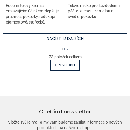
Eucerin tělový krém s
Tělové mléko pro každodenní
omlazujícím účinkem zlepšuje
péči o suchou, zarudlou a
pružnost pokožky, redukuje
svědící pokožku.
pigmentové/stařecké...
NAČÍST 12 DALŠÍCH
S
1
7
t
O
r
73
položek celkem
v
á
l
NAHORU
n
á
k
o
d
v
a
á
c
n
í
í
p
r
v
Odebírat newsletter
k
y
Vložte svůj e-mail a my vám budeme zasílat informace o nových
v
produktech na našem e-shopu.