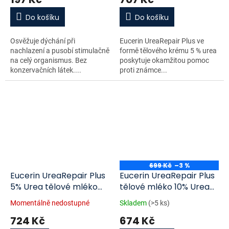
Do košíku
Do košíku
Osvěžuje dýchání při
Eucerin UreaRepair Plus ve
nachlazení a pusobí stimulačně
formě tělového krému 5 % urea
na celý organismus. Bez
poskytuje okamžitou pomoc
konzervačních látek....
proti známce...
699 Kč
–3 %
Eucerin UreaRepair Plus
Eucerin UreaRepair Plus
5% Urea tělové mléko
tělové mléko 10% Urea
400 ml
400 ml
Momentálně nedostupné
Skladem
(>5 ks)
724 Kč
674 Kč