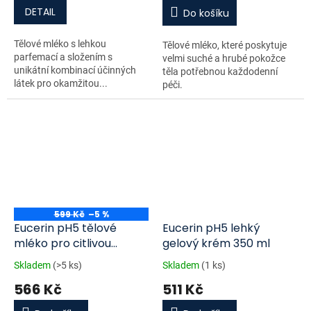
DETAIL
Do košíku
Tělové mléko s lehkou
Tělové mléko, které poskytuje
parfemací a složením s
velmi suché a hrubé pokožce
unikátní kombinací účinných
těla potřebnou každodenní
látek pro okamžitou...
péči.
599 Kč
–5 %
Eucerin pH5 tělové
Eucerin pH5 lehký
mléko pro citlivou
gelový krém 350 ml
pokožku 400 ml
Skladem
(>5 ks)
Skladem
(1 ks)
566 Kč
511 Kč