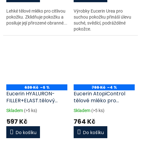
Lehké tělové mléko pro citlivou
Výrobky Eucerin Urea pro
pokožku. Zklidňuje pokožku a
suchou pokožku přináší úlevu
posiluje její přirozené obranné...
suché, svědící, podrážděné
pokožce.
639 Kč
–6 %
799 Kč
–4 %
Eucerin HYALURON-
Eucerin AtopiControl
FILLER+ELAST.tělový
tělové mléko pro
krém 200 ml
suchou a svědící
Skladem
(>5 ks)
Skladem
(>5 ks)
pokožku 400 ml
597 Kč
764 Kč
Do košíku
Do košíku