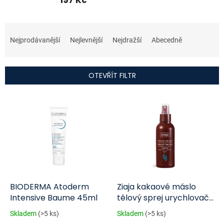
197 Kč
Ř
a
Nejprodávanější
Nejlevnější
Nejdražší
Abecedně
z
e
n
OTEVŘÍT FILTR
í
p
V
r
ý
o
p
d
i
u
s
k
p
t
r
ů
o
d
BIODERMA Atoderm
Ziaja kakaové máslo
u
Intensive Baume 45ml
tělový sprej urychlovač
k
opálení 100ml
Skladem
(>5 ks)
Skladem
(>5 ks)
t