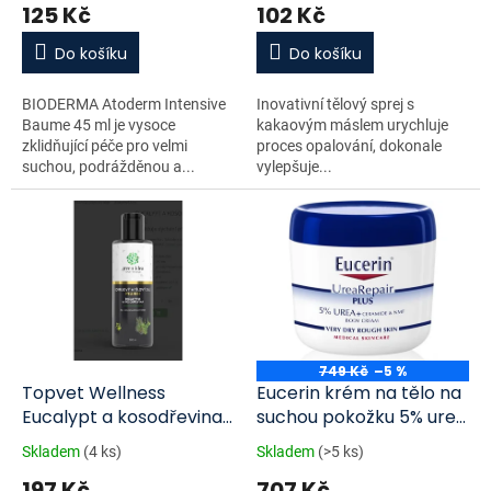
125 Kč
102 Kč
ů
Do košíku
Do košíku
BIODERMA Atoderm Intensive
Inovativní tělový sprej s
Baume 45 ml je vysoce
kakaovým máslem urychluje
zklidňující péče pro velmi
proces opalování, dokonale
suchou, podrážděnou a...
vylepšuje...
749 Kč
–5 %
Topvet Wellness
Eucerin krém na tělo na
Eucalypt a kosodřevina
suchou pokožku 5% urea
koupelový a msážní olej
450 ml
Skladem
(4 ks)
Skladem
(>5 ks)
200 ml
197 Kč
707 Kč