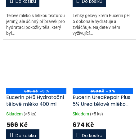
Do košíku
Do košíku
Tělové mléko s lehkou texturou
Lehký gelový krém Eucerin pH
jemný, ale účinný přípravek pro
5 dokonale hydratuje a
hydrataci pokožky těla, který
zvláčňuje. Najdete v něm
byl...
vyživující...
599 Kč
–5 %
699 Kč
–3 %
Eucerin pH5 Hydratační
Eucerin UreaRepair Plus
tělové mléko 400 ml
5% Urea tělové mléko
400 ml
Skladem
(>5 ks)
Skladem
(>5 ks)
566 Kč
674 Kč
Do košíku
Do košíku