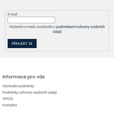
ý
p
i
E-mail
s
u
Vložením e-mailu souhlasíte s
podmínkami ochrany osobních
údajů
PŘIHLÁSIT SE
Z
á
p
a
Informace pro vás
t
Obchodní podmínky
í
Podmínky ochrany osobních údajů
VPOIS
Kontakty