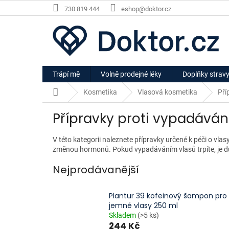
Přejít
730 819 444
eshop@doktor.cz
na
obsah
Trápí mě
Volně prodejné léky
Doplňky strav
Domů
Kosmetika
Vlasová kosmetika
Pří
Přípravky proti vypadáván
V této kategorii naleznete přípravky určené k péči o vla
změnou hormonů. Pokud vypadáváním vlasů trpíte, je důle
Nejprodávanější
Plantur 39 kofeinový šampon pro
jemné vlasy 250 ml
Skladem
(>5 ks)
244 Kč