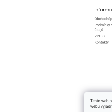
t
Informa
í
Obchodní 
Podmínky 
údajů
VPOIS
Kontakty
Tento web p
webu vyjadřu