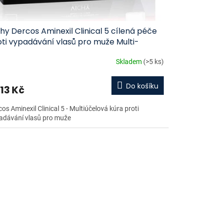
hy Dercos Aminexil Clinical 5 cílená péče
ti vypadávání vlasů pro muže Multi-
get Anti-Hair Loss Treating Care 21 x 6 ml
Skladem
(>5 ks)
Do košíku
713 Kč
os Aminexil Clinical 5 - Multiúčelová kúra proti
adávání vlasů pro muže