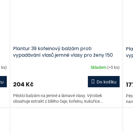
Plantur 39 kofeinový balzám proti
Pla
vypadávání vlasů jemné vlasy pro ženy 150
vy
ml
 ks)
Skladem
(>5 ks)
ku
Do košíku
204 Kč
17
Pěstící balzám na jemné a lámavé vlasy. Výrobek
Pěs
obsahuje extrakt z bílého čaje, kofeinu, kukuřice...
nar