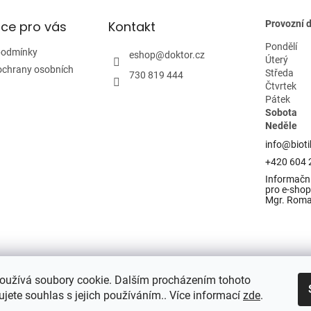
ce pro vás
Kontakt
Provozní 
Pondělí
podmínky
eshop
@
doktor.cz
Úterý
ochrany osobních
Středa
730 819 444
Čtvrtek
Pátek
Sobota
Neděle
info@bioti
+420 604 
Informační
pro e-shop 
Mgr. Rom
oužívá soubory cookie. Dalším procházením tohoto
jete souhlas s jejich používáním.. Více informací
zde
.