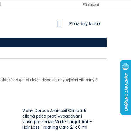
VPOIS
KONTAKTY
Přihlášení
NÁKUPNÍ
Prázdný košík
KOŠÍK
faktorů od genetických dispozic, chybějícími vitamíny či
Vichy Dercos Aminexil Clinical 5
cílená péče proti vypadávání
vlasů pro muže Multi-Target Anti-
Hair Loss Treating Care 21 x 6 ml