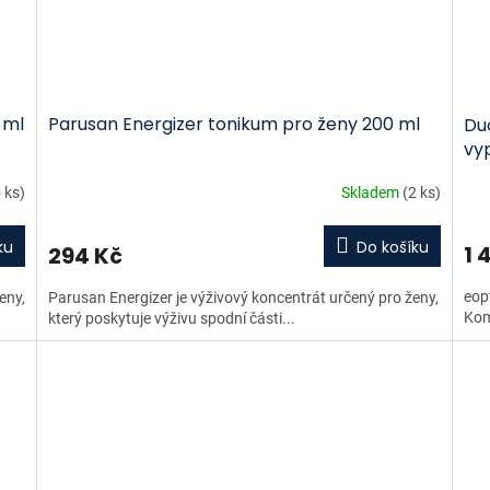
 ml
Parusan Energizer tonikum pro ženy 200 ml
Duc
vy
 ks)
Skladem
(2 ks)
ku
Do košíku
1 
294 Kč
eop
eny,
Parusan Energizer je výživový koncentrát určený pro ženy,
Kom
který poskytuje výživu spodní části...