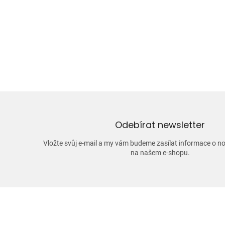
Odebírat newsletter
Vložte svůj e-mail a my vám budeme zasílat informace o 
na našem e-shopu.
Z
á
p
a