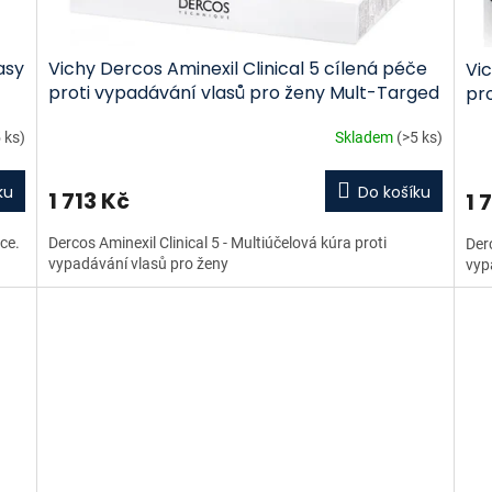
asy
Vichy Dercos Aminexil Clinical 5 cílená péče
Vic
proti vypadávání vlasů pro ženy Mult-Targed
pro
Anti-Hair Loss Treating Care 21 x 6 ml
Tar
 ks)
Skladem
(>5 ks)
ku
Do košíku
1 713 Kč
1 
ce.
Dercos Aminexil Clinical 5 - Multiúčelová kúra proti
Derc
vypadávání vlasů pro ženy
vyp