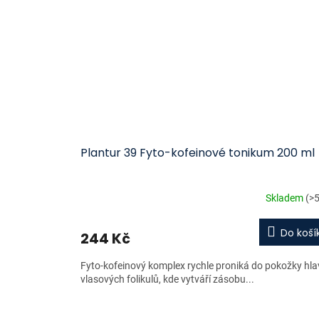
Plantur 39 Fyto-kofeinové tonikum 200 ml
Skladem
(>5
Do koší
244 Kč
Fyto-kofeinový komplex rychle proniká do pokožky hla
vlasových folikulů, kde vytváří zásobu...