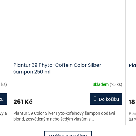
Plantur 39 Phyto-Coffein Color Silber
Pla
šampon 250 ml
 ks)
Skladem
(>5 ks)
ku
Do košíku
261 Kč
18
vy a
Plantur 39 Color Silver Fyto-kofeinový šampon dodává
Pla
blond, zesvětleným nebo šedým vlasům s...
barv