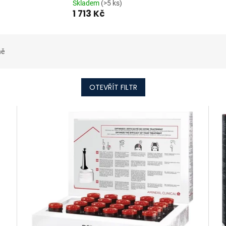
Skladem
(>5 ks)
1 713 Kč
ně
OTEVŘÍT FILTR