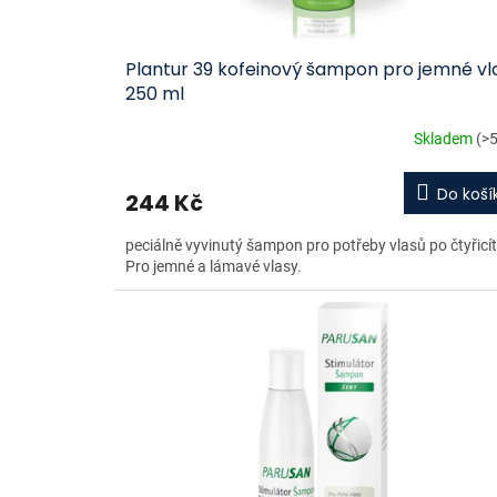
t
ů
Plantur 39 kofeinový šampon pro jemné vl
250 ml
Skladem
(>5
Do koší
244 Kč
peciálně vyvinutý šampon pro potřeby vlasů po čtyřicít
Pro jemné a lámavé vlasy.