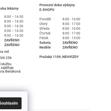
Provozní doba výdejny
doba lékárny
E-SHOPU
8:00 – 16:30
Pondělí
8:00 - 16:00
8:00 – 16:30
Úterý
8:00 - 17:00
8:00 – 16:30
Středa
8:00 - 16:00
8:00 – 16:30
Čtvrtek
8:00 - 17:00
8:00 – 16:30
Pátek
8:00 - 15:00
ZAVŘENO
Sobota
ZAVŘENO
ZAVŘENO
Neděle
ZAVŘENO
ka.net
Pražská 1109, NEHVIZDY
266 256
 službu
zajišťuje
ana Benáková
Souhlasím