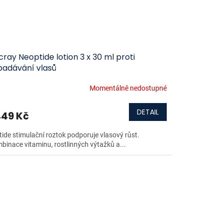
ray Neoptide lotion 3 x 30 ml proti
padávání vlasů
Momentálně nedostupné
DETAIL
449 Kč
tide stimulační roztok podporuje vlasový růst.
binace vitaminu, rostlinných výtažků a...