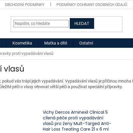
OBCHODNÍ PODMÍNKY
PODMÍNKY OCHRANY OSOBNÍCH ÚDAJŮ
HLEDAT
y
Kosmetika
Matka a dítě
Ostatní
pravky proti vypadávání vlasů
í vlasů
sy, pokud vás trápí jejich vypadávání. Vypadávání vlasů je příčinou mnoha 
žité péči o vlasy věnovat větší péči a používat speciální přípravky.
Vichy Dercos Aminexil Clinical 5
cílená péče proti vypadávání
vlasů pro ženy Mult-Targed Anti-
Hair Loss Treating Care 21 x 6 ml