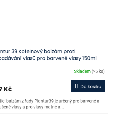
ntur 39 Kofeinový balzám proti
padávání vlasů pro barvené vlasy 150ml
Skladem
(>5 ks)
Do košíku
7 Kč
tící balzám z řady Plantur39 je určený pro barvené a
ušené vlasy a pro vlasy matné a...