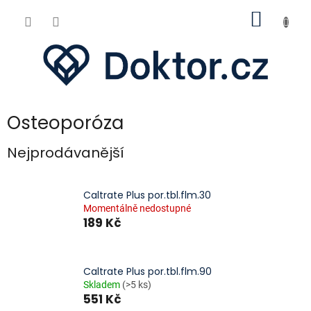
Přejít
NÁKUP
na
obsah
KOŠÍK
Osteoporóza
Nejprodávanější
Caltrate Plus por.tbl.flm.30
Momentálně nedostupné
189 Kč
Caltrate Plus por.tbl.flm.90
Skladem
(>5 ks)
551 Kč