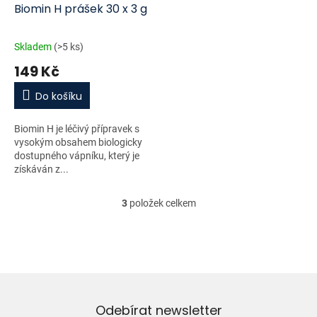
Biomin H prášek 30 x 3 g
Skladem
(>5 ks)
149 Kč
Do košíku
Biomin H je léčivý přípravek s
vysokým obsahem biologicky
dostupného vápníku, který je
získáván z...
3
položek celkem
O
v
l
á
d
a
c
í
Odebírat newsletter
p