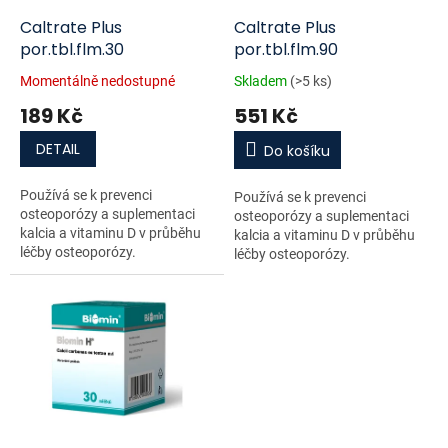
o
d
Caltrate Plus
Caltrate Plus
u
por.tbl.flm.30
por.tbl.flm.90
k
Momentálně nedostupné
Skladem
(>5 ks)
t
189 Kč
551 Kč
ů
DETAIL
Do košíku
Používá se k prevenci
Používá se k prevenci
osteoporózy a suplementaci
osteoporózy a suplementaci
kalcia a vitaminu D v průběhu
kalcia a vitaminu D v průběhu
léčby osteoporózy.
léčby osteoporózy.