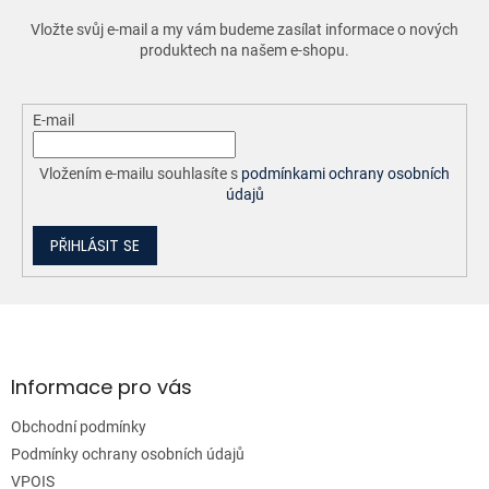
r
Vložte svůj e-mail a my vám budeme zasílat informace o nových
v
produktech na našem e-shopu.
k
y
v
ý
E-mail
p
i
Vložením e-mailu souhlasíte s
podmínkami ochrany osobních
s
údajů
u
PŘIHLÁSIT SE
Z
á
p
a
Informace pro vás
t
Obchodní podmínky
í
Podmínky ochrany osobních údajů
VPOIS