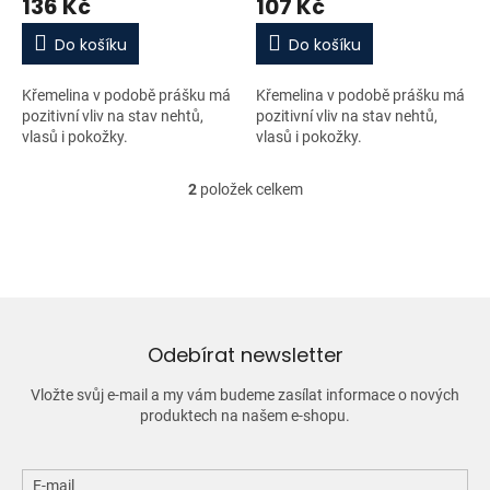
136 Kč
107 Kč
ů
Do košíku
Do košíku
Křemelina v podobě prášku má
Křemelina v podobě prášku má
pozitivní vliv na stav nehtů,
pozitivní vliv na stav nehtů,
vlasů i pokožky.
vlasů i pokožky.
2
položek celkem
O
v
l
á
d
a
c
í
Odebírat newsletter
p
r
Vložte svůj e-mail a my vám budeme zasílat informace o nových
v
produktech na našem e-shopu.
k
y
v
ý
E-mail