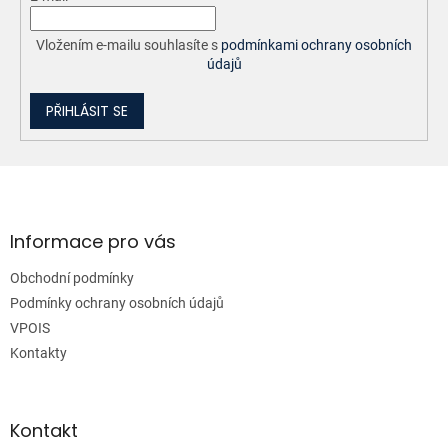
p
i
Vložením e-mailu souhlasíte s
podmínkami ochrany osobních
s
údajů
u
PŘIHLÁSIT SE
Z
á
p
a
Informace pro vás
t
Obchodní podmínky
í
Podmínky ochrany osobních údajů
VPOIS
Kontakty
Kontakt