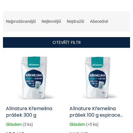
Ř
a
Nejprodávanější
Nejlevnější
Nejdražší
Abecedně
z
e
n
OTEVŘÍT FILTR
í
p
V
r
ý
o
p
d
i
u
s
k
p
t
r
ů
o
d
Allnature Křemelina
Allnature Křemelina
u
prášek 300 g
prášek 100 g expirace
k
6/2025
Skladem
(3 ks)
Skladem
(>5 ks)
t