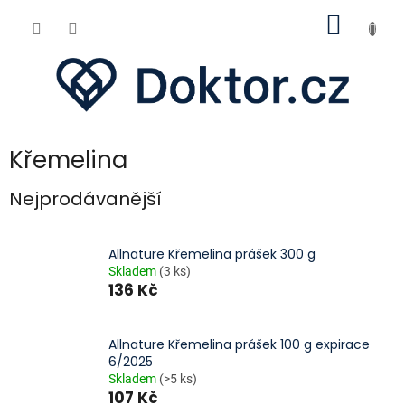
Přejít
NÁKUP
na
obsah
KOŠÍK
Křemelina
Nejprodávanější
Allnature Křemelina prášek 300 g
Skladem
(3 ks)
136 Kč
Allnature Křemelina prášek 100 g expirace
6/2025
Skladem
(>5 ks)
107 Kč