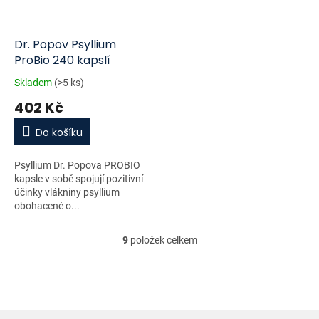
Dr. Popov Psyllium
ProBio 240 kapslí
Skladem
(>5 ks)
402 Kč
Do košíku
Psyllium Dr. Popova PROBIO
kapsle v sobě spojují pozitivní
účinky vlákniny psyllium
obohacené o...
9
položek celkem
O
v
l
á
d
a