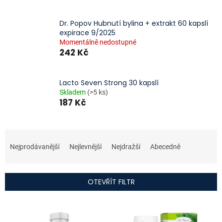
Dr. Popov Hubnutí bylina + extrakt 60 kapslí
expirace 9/2025
Momentálně nedostupné
242 Kč
Lacto Seven Strong 30 kapslí
Skladem
(>5 ks)
187 Kč
Ř
a
Nejprodávanější
Nejlevnější
Nejdražší
Abecedně
z
e
n
OTEVŘÍT FILTR
í
p
V
r
ý