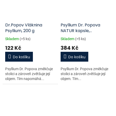
Dr.Popov Vláknina
Psyllium Dr. Popova
Psyllium, 200 g
NATUR kapsle,
ekonomické balení, 240
Skladem
(>5 ks)
Skladem
(>5 ks)
ks
122 Kč
384 Kč
Do košíku
Do košíku
Psyllium Dr. Popova změkčuje
Psyllium Dr. Popova změkčuje
stolici a zároveň zvětšuje její
stolici a zároveň zvětšuje její
objem. Tím napomáhá...
objem. Tím...