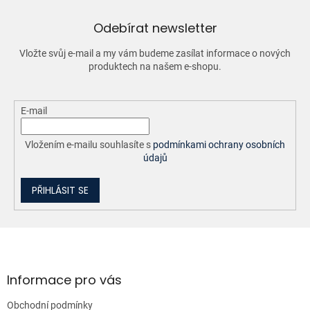
c
í
Odebírat newsletter
p
r
Vložte svůj e-mail a my vám budeme zasílat informace o nových
v
produktech na našem e-shopu.
k
y
v
ý
E-mail
p
i
Vložením e-mailu souhlasíte s
podmínkami ochrany osobních
s
údajů
u
PŘIHLÁSIT SE
Z
á
p
a
Informace pro vás
t
Obchodní podmínky