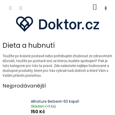
Přejít
NÁKUP
na
obsah
KOŠÍK
Dieta a hubnutí
Toužíte po krásné postavě nebo potřebujete zhubnout ze zdravotních
důvodů, toužíte po postavě snů se kterou budete spokojení? Pak je
tato kategorie pro Vás ta pravá. Zde naleznete nejlépe hodnocené a
dostupné produkty, které pro Vás vybrali naši doktoři a které Vám s
Vaším přáním pomohou.
Nejprodávanější
Allnature Berberin 60 kapslí
Skladem
(>5 ks)
150 Kč