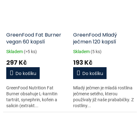
GreenFood Fat Burner
GreenFood Mladý
vegan 60 kapslí
ječmen 120 kapslí
Skladem
(>5 ks)
Skladem
(5 ks)
297 Kč
193 Kč
Do košíku
Do košíku
GreenFood Nutrition Fat
Mladý ječmen je mladá rostlina
Burner obsahuje L-karnitin
ječmene setého, kterou
tartrát, synephrin, kofein a
používaly již naše prababičky. Z
salicin (extrakt...
rostliny...