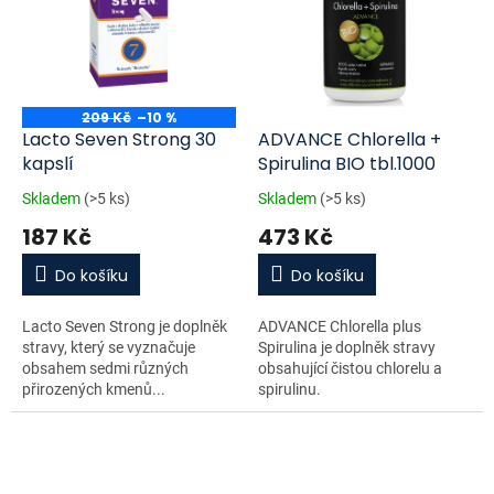
209 Kč
–10 %
Lacto Seven Strong 30
ADVANCE Chlorella +
kapslí
Spirulina BIO tbl.1000
Skladem
(>5 ks)
Skladem
(>5 ks)
187 Kč
473 Kč
Do košíku
Do košíku
Lacto Seven Strong je doplněk
ADVANCE Chlorella plus
stravy, který se vyznačuje
Spirulina je doplněk stravy
obsahem sedmi různých
obsahující čistou chlorelu a
přirozených kmenů...
spirulinu.