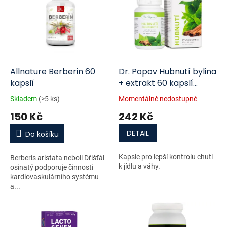
o
p
d
i
u
s
k
p
t
r
ů
o
d
Allnature Berberin 60
Dr. Popov Hubnutí bylina
u
kapslí
+ extrakt 60 kapslí
k
expirace 9/2025
Skladem
(>5 ks)
Momentálně nedostupné
t
150 Kč
242 Kč
ů
DETAIL
Do košíku
Kapsle pro lepší kontrolu chuti
Berberis aristata neboli Dřišťál
k jídlu a váhy.
osinatý podporuje činnosti
kardiovaskulárního systému
a...