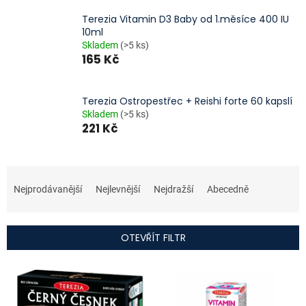
Terezia Vitamin D3 Baby od 1.měsíce 400 IU
10ml
Skladem
(>5 ks)
165 Kč
Terezia Ostropestřec + Reishi forte 60 kapslí
Skladem
(>5 ks)
221 Kč
Ř
a
Nejprodávanější
Nejlevnější
Nejdražší
Abecedně
z
e
n
OTEVŘÍT FILTR
í
p
V
r
ý
o
p