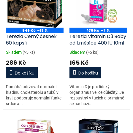
d
i
u
s
k
p
t
r
ů
o
349 Kč
–18 %
179 Kč
–7 %
d
Terezia Černý česnek
Terezia Vitamin D3 Baby
u
60 kapslí
od 1.měsíce 400 IU 10ml
k
Skladem
(>5 ks)
Skladem
(>5 ks)
t
286 Kč
165 Kč
ů
Do košíku
Do košíku
Pomáhá udržovat normální
Vitamin D je pro lidský
hladinu cholesterolu a tuků v
organizmus velice důležitý. Je
krvi, podporuje normální funkci
rozpustný v tucích a primárně
srdce a...
se nachází...