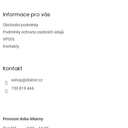
á
p
a
Informace pro vás
t
Obchodní podmínky
í
Podmínky ochrany osobních údajů
VPOIS
Kontakty
Kontakt
eshop
@
doktor.cz
730 819 444
Provozní doba lékárny