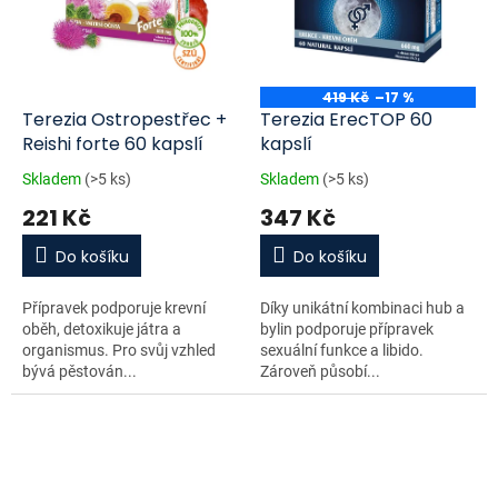
419 Kč
–17 %
Terezia Ostropestřec +
Terezia ErecTOP 60
Reishi forte 60 kapslí
kapslí
Skladem
(>5 ks)
Skladem
(>5 ks)
221 Kč
347 Kč
Do košíku
Do košíku
Přípravek podporuje krevní
Díky unikátní kombinaci hub a
oběh, detoxikuje játra a
bylin podporuje přípravek
organismus. Pro svůj vzhled
sexuální funkce a libido.
bývá pěstován...
Zároveň působí...