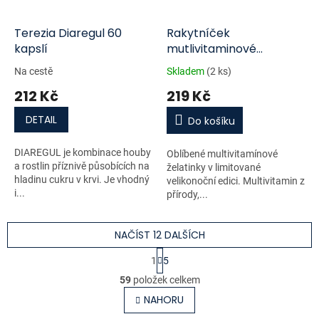
Terezia Diaregul 60
Rakytníček
kapslí
mutlivitaminové
želatinky 50ks vejce
Na cestě
Skladem
(2 ks)
zelené MIMONI
212 Kč
219 Kč
DETAIL
Do košíku
DIAREGUL je kombinace houby
Oblíbené multivitamínové
a rostlin příznivě působících na
želatinky v limitované
hladinu cukru v krvi. Je vhodný
velikonoční edici. Multivitamin z
i...
přírody,...
NAČÍST 12 DALŠÍCH
S
1
5
t
O
r
59
položek celkem
v
á
l
NAHORU
n
á
k