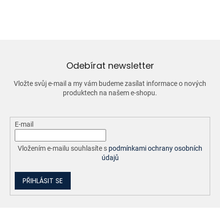
o
d
v
a
á
c
n
í
í
p
r
v
Odebírat newsletter
k
y
Vložte svůj e-mail a my vám budeme zasílat informace o nových
v
produktech na našem e-shopu.
ý
p
i
E-mail
s
u
Vložením e-mailu souhlasíte s
podmínkami ochrany osobních
údajů
PŘIHLÁSIT SE
Z