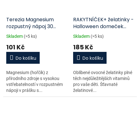
Terezia Magnesium
RAKYTNÍČEK+ želatinky -
rozpustný nápoj 30
Halloween domeček
sáčků
Mimoni 50 ks fialová
Skladem
(>5 ks)
Skladem
(>5 ks)
101 Kč
185 Kč
Do košíku
Do košíku
Magnesium (hořčík) z
Oblíbené ovocné želatinky plné
přírodního zdroje s vysokou
těch nejdůležitějších vitaminů
vstřebatelností v rozpustném
pro vaše děti. Šťavnaté
nápoji v prášku s...
želatinové...