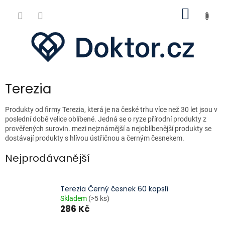
Přejít
NÁKUP
na
obsah
KOŠÍK
Terezia
Produkty od firmy Terezia, která je na české trhu více než 30 let jsou v
poslední době velice oblíbené. Jedná se o ryze přírodní produkty z
prověřených surovin. mezi nejznámější a nejoblíbenější produkty se
dostávají produkty s hlívou ústřičnou a černým česnekem.
Nejprodávanější
Terezia Černý česnek 60 kapslí
Skladem
(>5 ks)
286 Kč