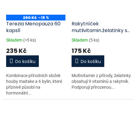
290 Kč
–18 %
Terezia Menopauza 60
Rakytníček
kapslí
mutlivitamin.želatinky s
rakytník. Auta 140ks
Skladem
(>5 ks)
Skladem
(5 ks)
235 Kč
175 Kč
Do košíku
Do košíku
Kombinace přírodních složek
Multivitamin z přírody, želatinky
houby maitake a 6 bylin, které
obsahují 9 vitamínů a rakytník.
příznivě působí na
Podporují přirozenou...
hormonální...