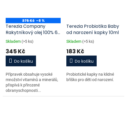
375 Kč
–8 %
Terezia Company
Terezia Probiotika Baby
Rakytníkový olej 100% 60
od narození kapky 10ml
kapslí
Skladem
(>5 ks)
Skladem
(>5 ks)
345 Kč
183 Kč
Do košíku
Do košíku
Přípravek obsahuje vysoké
Probiotické kapky na klidné
množství vitamínů a minerálů,
bříško pro děti od narození.
přispívá k přirozené
obranyschopnosti...