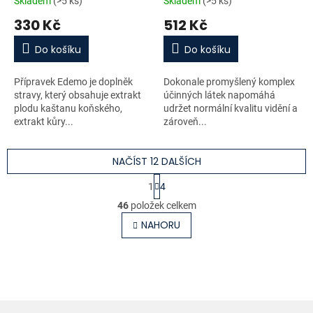
Skladem
(>5 ks)
Skladem
(>5 ks)
330 Kč
512 Kč
Do košíku
Do košíku
Přípravek Edemo je doplněk
Dokonale promyšlený komplex
stravy, který obsahuje extrakt
účinných látek napomáhá
plodu kaštanu koňského,
udržet normální kvalitu vidění a
extrakt kůry...
zároveň...
NAČÍST 12 DALŠÍCH
S
1
4
t
O
r
46
položek celkem
v
á
l
NAHORU
n
á
k
o
d
v
a
á
c
n
í
í
p