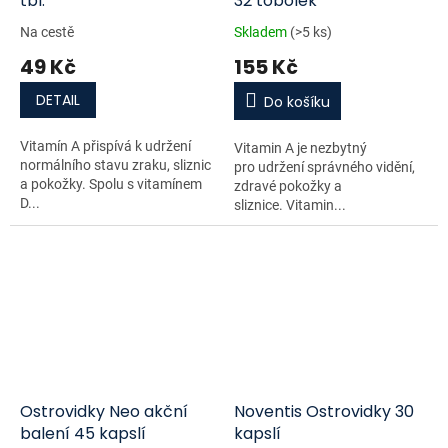
tbl.
32 tobolek
Na cestě
Skladem
(>5 ks)
49 Kč
155 Kč
DETAIL
Do košíku
Vitamín A přispívá k udržení
Vitamin A je nezbytný
normálního stavu zraku, sliznic
pro udržení správného vidění,
a pokožky. Spolu s vitamínem
zdravé pokožky a
D...
sliznice. Vitamin...
Ostrovidky Neo akční
Noventis Ostrovidky 30
balení 45 kapslí
kapslí