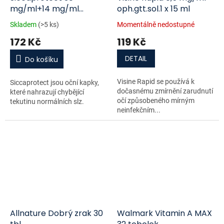
mg/ml+14 mg/ml
oph.gtt.sol.1 x 15 ml
oph.gtt.sol. 3 x 10 ml
Skladem
(>5 ks)
Momentálně nedostupné
172 Kč
119 Kč
DETAIL
Do košíku
Visine Rapid se používá k
Siccaprotect jsou oční kapky,
dočasnému zmírnění zarudnutí
které nahrazují chybějící
očí způsobeného mírným
tekutinu normálních slz.
neinfekčním...
Allnature Dobrý zrak 30
Walmark Vitamin A MAX