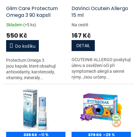
o
d
Glim Care Protectum
DaVinci Ocutein Allergo
u
Omega 3 90 kapslí
15 ml
k
Skladem
(>5 ks)
Na cestě
t
550 Kč
167 Kč
ů
DETAIL
Do košíku
OCUTEIN® ALLERGO poskytují
Protectum Omega 3
úlevu a osvěžení očí při
jsou kapsle, které obsahují
symptomech alergií a senné
antioxidanty, karotenoidy,
rýmy. Jsou určeny...
vitaminy, minerály...
339 Kč
–11 %
379 Kč
–25 %