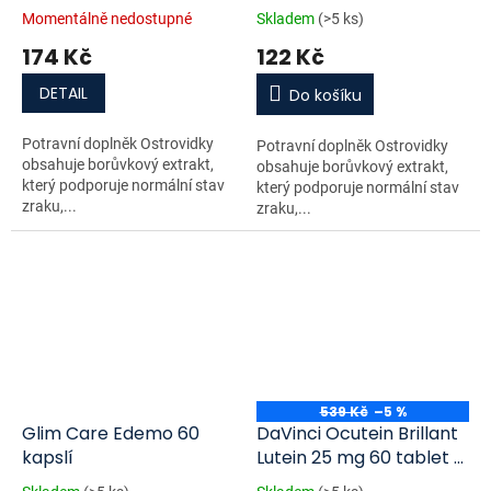
Momentálně nedostupné
Skladem
(>5 ks)
174 Kč
122 Kč
DETAIL
Do košíku
Potravní doplněk Ostrovidky
Potravní doplněk Ostrovidky
obsahuje borůvkový extrakt,
obsahuje borůvkový extrakt,
který podporuje normální stav
který podporuje normální stav
zraku,...
zraku,...
539 Kč
–5 %
Glim Care Edemo 60
DaVinci Ocutein Brillant
kapslí
Lutein 25 mg 60 tablet +
kapky