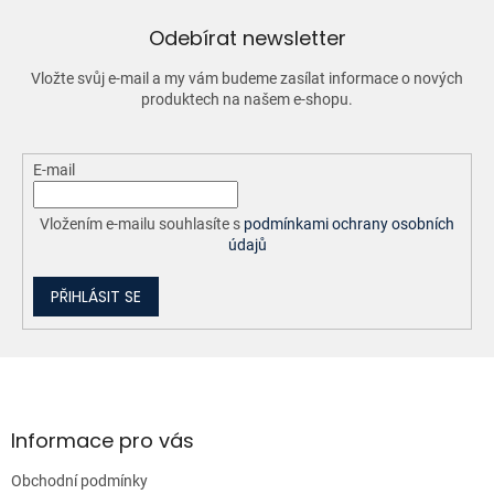
r
v
Odebírat newsletter
k
y
Vložte svůj e-mail a my vám budeme zasílat informace o nových
v
produktech na našem e-shopu.
ý
p
i
E-mail
s
u
Vložením e-mailu souhlasíte s
podmínkami ochrany osobních
údajů
PŘIHLÁSIT SE
Z
á
p
a
Informace pro vás
t
Obchodní podmínky
í