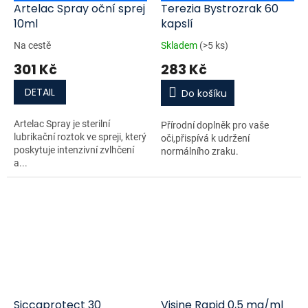
Artelac Spray oční sprej
Terezia Bystrozrak 60
10ml
kapslí
Na cestě
Skladem
(>5 ks)
301 Kč
283 Kč
DETAIL
Do košíku
Artelac Spray je sterilní
Přírodní doplněk pro vaše
lubrikační roztok ve spreji, který
oči,přispívá k udržení
poskytuje intenzivní zvlhčení
normálního zraku.
a...
Siccaprotect 30
Visine Rapid 0,5 mg/ml