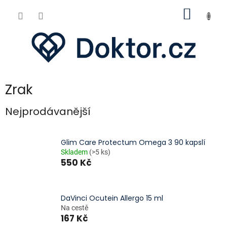
Přejít
NÁKUP
na
obsah
KOŠÍK
Zrak
Nejprodávanější
Glim Care Protectum Omega 3 90 kapslí
Skladem
(>5 ks)
550 Kč
DaVinci Ocutein Allergo 15 ml
Na cestě
167 Kč