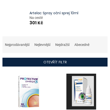
Artelac Spray oční sprej 10ml
Na cestě
301 Kč
Ř
a
Nejprodávanější
Nejlevnější
Nejdražší
Abecedně
z
e
n
OTEVŘÍT FILTR
í
p
V
r
ý
o
p
d
i
u
s
k
p
t
r
ů