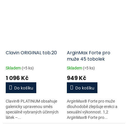
Clavin ORIGINAL tob.20
ArginMax Forte pro
muže 45 tobolek
Skladem
(>5 ks)
Skladem
(>5 ks)
1 096 Kč
949 Kč
Do košíku
Do košíku
Clavin® PLATINUM obsahuje
ArginMax® Forte pro muže
galenicky upravenou směs
dlouhodobě zlepšuje erekci a
speciálně vybraných účinných
sexuální výkonnost. 1,2
látek –...
ArginMax® Forte pro...