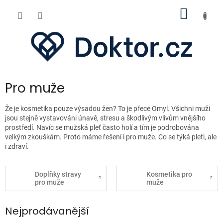
Přejít
NÁKUP
na
obsah
KOŠÍK
Pro muže
Že je kosmetika pouze výsadou žen? To je přece Omyl. Všichni muži
jsou stejně vystavováni únavě, stresu a škodlivým vlivům vnějšího
prostředí. Navíc se mužská pleť často holí a tím je podrobována
velkým zkouškám. Proto máme řešení i pro muže. Co se týká pleti, ale
i zdraví.
Doplňky stravy
Kosmetika pro
pro muže
muže
Nejprodávanější