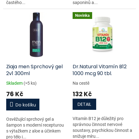
častého...
saponinů a...
Novinka
Ziaja men Sprchový gel
Dr.Natural Vitamín B12
2v1 300ml
1000 mcg 90 tbl.
Skladem
(>5 ks)
Na cestě
76 Kč
132 Kč
DETAIL
Do košíku
Vitamín B12 je důležitý pro
Osvěžující sprchový gel a
správnou činnost nervové
šampon s moderní recepturou
soustavy, psychickou činnost a
s výtažkem z aloe a účinkem
snižuje míru...
pro tělo i...