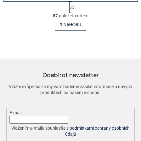
S
1
5
t
O
r
57
položek celkem
v
á
l
NAHORU
n
á
k
o
d
v
a
á
c
n
í
í
p
r
v
Odebírat newsletter
k
y
Vložte svůj e-mail a my vám budeme zasílat informace o nových
v
produktech na našem e-shopu.
ý
p
i
E-mail
s
u
Vložením e-mailu souhlasíte s
podmínkami ochrany osobních
údajů