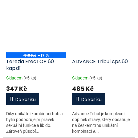
419 Kč
–17 %
Terezia ErecTOP 60
ADVANCE Tribul cps.60
kapslí
Skladem
(>5 ks)
Skladem
(>5 ks)
347 Kč
485 Kč
Do košíku
Do košíku
Díky unikátní kombinaci hub a
Advance Tribul je komplexní
bylin podporuje přípravek
doplněk stravy, který obsahuje
sexuální funkce a libido.
na českém trhu unikátní
Zároveň působí...
kombinaci 9...