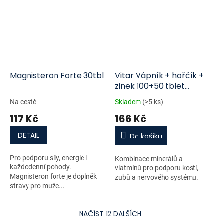
Magnisteron Forte 30tbl
Vitar Vápník + hořčík +
zinek 100+50 tblet
zdarma
Na cestě
Skladem
(>5 ks)
117 Kč
166 Kč
DETAIL
Do košíku
Pro podporu síly, energie i
Kombinace minerálů a
každodenní pohody.
viatmínů pro podporu kostí,
Magnisteron forte je doplněk
zubů a nervového systému.
stravy pro muže...
NAČÍST 12 DALŠÍCH