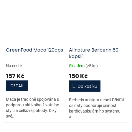
GreenFood Maca 120cps
Allnature Berberin 60
kapslí
Na cestě
Skladem
(>5 ks)
157 Kč
150 Kč
DETAIL
Do košíku
Maca je tradičně spojována s
Berberis aristata neboli Dřišťál
podporou aktivního životního
osinatý podporuje činnosti
stylu a celkové pohody. Díky
kardiovaskulárního systému
své...
a...