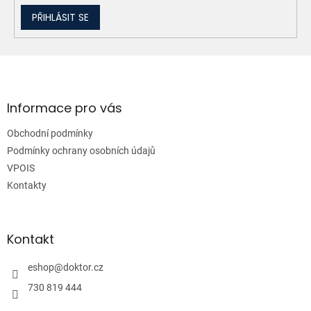
PŘIHLÁSIT SE
Z
á
p
a
Informace pro vás
t
Obchodní podmínky
í
Podmínky ochrany osobních údajů
VPOIS
Kontakty
Kontakt
eshop
@
doktor.cz
730 819 444