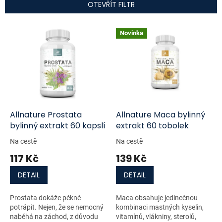
n
OTEVŘÍT FILTR
í
p
V
r
Novinka
ý
o
p
d
i
u
s
k
p
t
r
ů
o
d
Allnature Prostata
Allnature Maca bylinný
u
bylinný extrakt 60 kapslí
extrakt 60 tobolek
k
Na cestě
Na cestě
t
117 Kč
139 Kč
ů
DETAIL
DETAIL
Prostata dokáže pěkně
Maca obsahuje jedinečnou
potrápit. Nejen, že se nemocný
kombinaci mastných kyselin,
naběhá na záchod, z důvodu
vitamínů, vlákniny, sterolů,