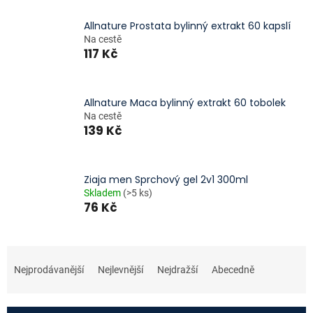
Allnature Prostata bylinný extrakt 60 kapslí
Na cestě
117 Kč
Allnature Maca bylinný extrakt 60 tobolek
Na cestě
139 Kč
Ziaja men Sprchový gel 2v1 300ml
Skladem
(>5 ks)
76 Kč
Ř
a
Nejprodávanější
Nejlevnější
Nejdražší
Abecedně
z
e