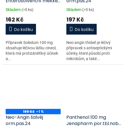
Enterosolventní měkké
orm.pas.24
tobolky 20 ks
Skladem
(>5 ks)
Skladem
(>5 ks)
162 Kč
197 Kč
Do košíku
Do košíku
Přípravek Soledum 100 mg
Neo-angin třešeň je léčivý
obsahuje léčivou látku cineol,
přípravek s antiseptickými
která má protizánětlivý účinek
účinky, které působí proti
a...
mikrobům, a také...
199 Kč
–1 %
Neo-Angin šalvěj
Panthenol 100 mg
orm.pas.24
Jenapharm por.tbl.nob.