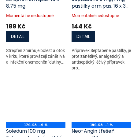
8.75 mg
pastilky orm.pas. 16 x 3
mg/1 mg
Momentálně nedostupné
Momentálně nedostupné
189 Kč
144 Kč
DETAIL
DETAIL
Strepfen zmírňuje bolest a otok
Přípravek Septabene pastilky, je
v krku, které provázejí zánětlivá
protizánětlivý, analgetický a
a infekční onemocnění dutiny...
antiseptický léčivý přípravek
pro...
179 Kč
–9 %
199 Kč
–1 %
Soledum 100 mg
Neo-Angin třešeň