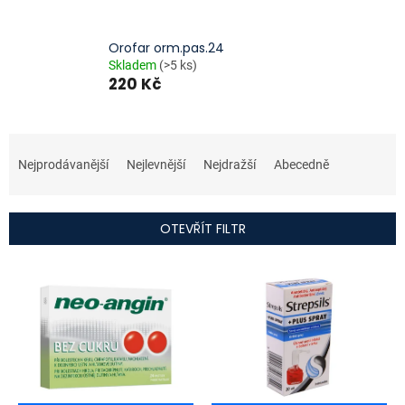
Orofar orm.pas.24
Skladem
(>5 ks)
220 Kč
Ř
a
Nejprodávanější
Nejlevnější
Nejdražší
Abecedně
z
e
n
OTEVŘÍT FILTR
í
p
V
r
ý
o
p
d
i
u
s
k
p
t
r
ů