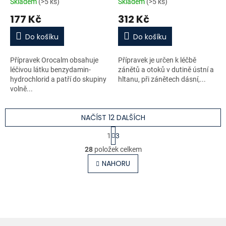
Skladem
(>5 ks)
Skladem
(>5 ks)
177 Kč
312 Kč
Do košíku
Do košíku
Přípravek Orocalm obsahuje
Přípravek je určen k léčbě
léčivou látku benzydamin-
zánětů a otoků v dutině ústní a
hydrochlorid a patří do skupiny
hltanu, při zánětech dásní,...
volně...
NAČÍST 12 DALŠÍCH
S
1
3
t
O
r
28
položek celkem
v
á
l
NAHORU
n
á
k
o
d
v
a
á
c
n
í
í
p