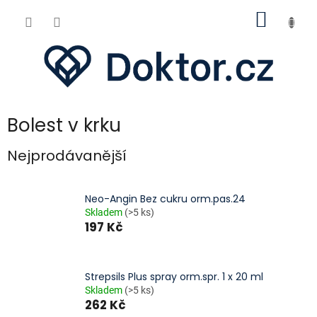
Přejít
NÁKUP
na
obsah
KOŠÍK
Bolest v krku
Nejprodávanější
Neo-Angin Bez cukru orm.pas.24
Skladem
(>5 ks)
197 Kč
Strepsils Plus spray orm.spr. 1 x 20 ml
Skladem
(>5 ks)
262 Kč