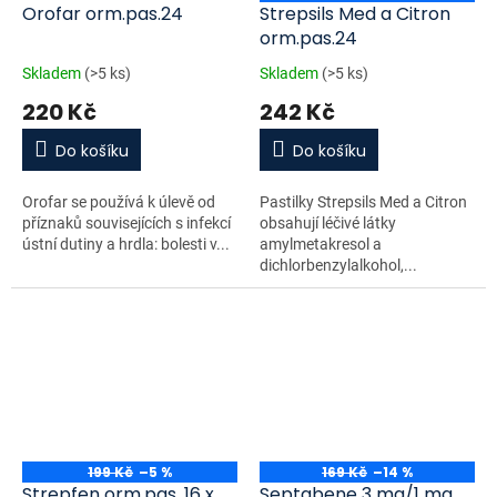
Orofar orm.pas.24
Strepsils Med a Citron
orm.pas.24
Skladem
(>5 ks)
Skladem
(>5 ks)
220 Kč
242 Kč
Do košíku
Do košíku
Orofar se používá k úlevě od
Pastilky Strepsils Med a Citron
příznaků souvisejících s infekcí
obsahují léčivé látky
ústní dutiny a hrdla: bolesti v...
amylmetakresol a
dichlorbenzylalkohol,...
199 Kč
–5 %
169 Kč
–14 %
Strepfen orm.pas. 16 x
Septabene 3 mg/1 mg