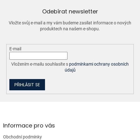
r
v
Odebírat newsletter
k
y
Vložte svůj e-mail a my vám budeme zasílat informace o nových
v
produktech na našem e-shopu.
ý
p
i
E-mail
s
u
Vložením e-mailu souhlasíte s
podmínkami ochrany osobních
údajů
PŘIHLÁSIT SE
Z
á
p
a
Informace pro vás
t
Obchodní podmínky
í