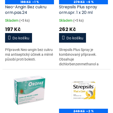
o
199 Kč
–1 %
279 Kč
–6 %
d
Neo-Angin Bez cukru
Strepsils Plus spray
u
orm.pas.24
orm.spr. 1 x 20 ml
k
Skladem
(>5 ks)
Skladem
(>5 ks)
t
197 Kč
262 Kč
ů
Do košíku
Do košíku
Přípravek Neo-angin bez cukru
Strepsils Plus Spray je
má antiseptický účinek a mírně
kombinovaný přípravek.
působí proti bolesti.
Obsahuje
dichlorbenzenmethanol a
amylmetakresol,...
249 Kč
–2 %