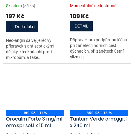
20 x 100 mg
Skladem
(>5 ks)
Momentálně nedostupné
197 Kč
109 Kč
DETAIL
Do košíku
Přípravek pro podpůrnou léčbu
Neo-angin šalvěj je léčivý
při zánětech horních cest
přípravek s antiseptickými
dýchacích, při zánětech ústní
účinky, které působí proti
sliznice,...
mikrobům, a také...
199 Kč
–11 %
359 Kč
–13 %
Orocalm Forte 3 mg/ml
Tantum Verde orm.ggr. 1
orm.spr.sol.1 x 15 ml
x 240 ml