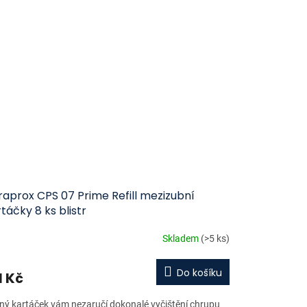
aprox CPS 07 Prime Refill mezizubní
táčky 8 ks blistr
Skladem
(>5 ks)
Do košíku
1 Kč
ný kartáček vám nezaručí dokonalé vyčištění chrupu