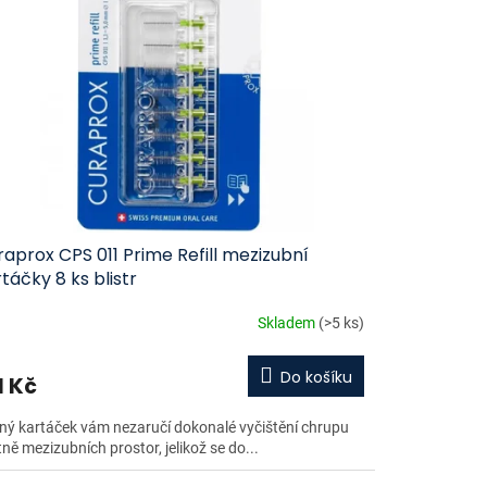
aprox CPS 011 Prime Refill mezizubní
táčky 8 ks blistr
Skladem
(>5 ks)
Do košíku
1 Kč
ný kartáček vám nezaručí dokonalé vyčištění chrupu
ně mezizubních prostor, jelikož se do...