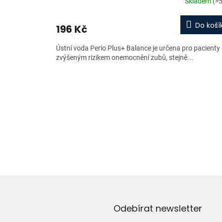
Skladem
(>5
Do koší
196 Kč
Ústní voda Perio Plus+ Balance je určena pro pacienty
zvýšeným rizikem onemocnění zubů, stejně...
Odebírat newsletter