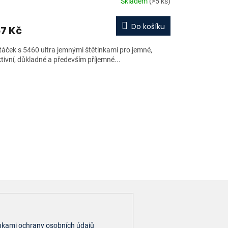
Skladem
(>5 ks)
Do košíku
7 Kč
táček s 5460 ultra jemnými štětinkami pro jemné,
tivní, důkladné a především příjemné...
kami ochrany osobních údajů