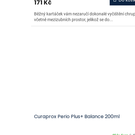
Do koší
171 Kč
Běžný kartáček vám nezaručí dokonalé vyčištění chru
včetně mezizubních prostor, jelikož se do...
Curaprox Perio Plus+ Balance 200ml