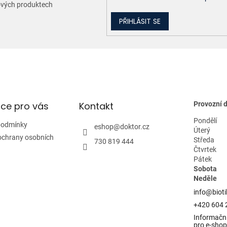
nových produktech
v
ý
PŘIHLÁSIT SE
p
i
s
u
ce pro vás
Kontakt
Provozní 
Pondělí
podmínky
eshop
@
doktor.cz
Úterý
ochrany osobních
Středa
730 819 444
Čtvrtek
Pátek
Sobota
Neděle
info@bioti
+420 604 
Informační
pro e-shop 