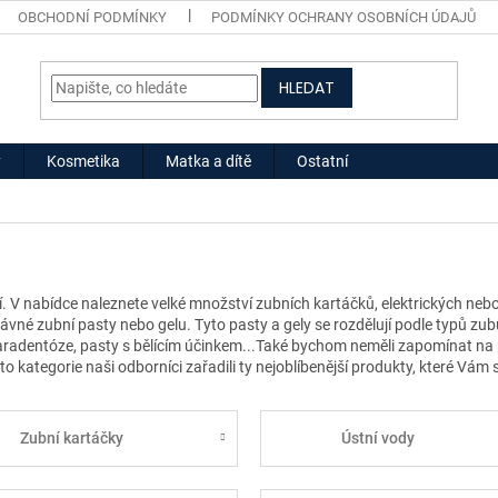
OBCHODNÍ PODMÍNKY
PODMÍNKY OCHRANY OSOBNÍCH ÚDAJŮ
HLEDAT
y
Kosmetika
Matka a dítě
Ostatní
í. V nabídce naleznete velké množství zubních kartáčků, elektrických nebo
rávné zubní pasty nebo gelu. Tyto pasty a gely se rozdělují podle typů zub
paradentóze, pasty s bělícím účinkem...Také bychom neměli zapomínat na po
o kategorie naši odborníci zařadili ty nejoblíbenější produkty, které Vám
Zubní kartáčky
Ústní vody