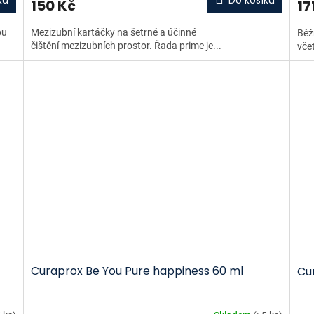
ku
Do košíku
150 Kč
17
pu
Mezizubní kartáčky na šetrné a účinné
Běž
čištění mezizubních prostor. Řada prime je...
včet
Curaprox Be You Pure happiness 60 ml
Cur