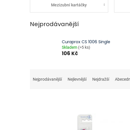
Mezizubní kartáčky
Nejprodávanější
Curaprox CS 1006 Single
Skladem
(>5 ks)
106 Kč
Ř
a
Nejprodávanější
Nejlevnější
Nejdražší
Abeced
z
e
n
í
p
V
r
ý
o
p
d