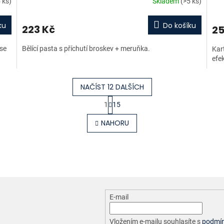
 ks)
Skladem
(>5 ks)
ku
Do košíku
223 Kč
25
 se
Bělící pasta s příchutí broskev + meruňka.
Kar
efek
NAČÍST 12 DALŠÍCH
S
1
15
t
O
r
v
NAHORU
á
l
n
á
k
d
o
a
v
c
á
í
n
p
í
r
E-mail
v
k
y
Vložením e-mailu souhlasíte s
podmín