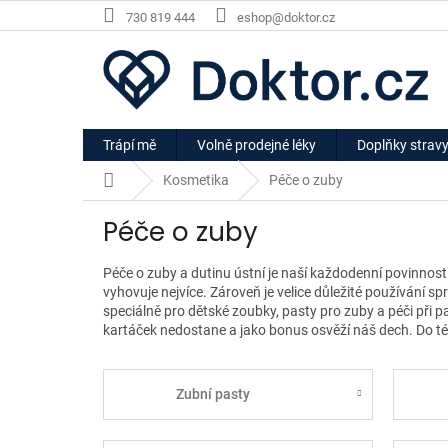
Přejít
730 819 444
eshop@doktor.cz
na
obsah
Trápí mě
Volně prodejné léky
Doplňky strav
Domů
Kosmetika
Péče o zuby
Péče o zuby
Péče o zuby a dutinu ústní je naší každodenní povinnost
vyhovuje nejvíce. Zároveň je velice důležité používání sp
speciálně pro dětské zoubky, pasty pro zuby a péči při 
kartáček nedostane a jako bonus osvěží náš dech. Do tét
Zubní pasty