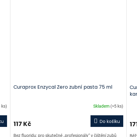
Curaprox Enzycal Zero zubní pasta 75 ml
Cur
kar
 ks)
Skladem
(>5 ks)
ku
Do košíku
117 Kč
17
Bez fluoridu: pro skutečné „profesionály“ v čištění zubů
Běž