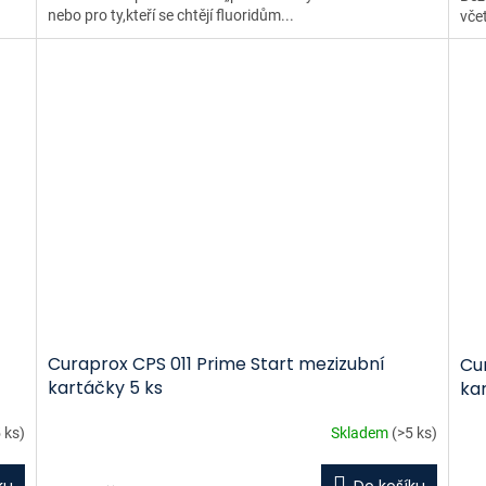
nebo pro ty,kteří se chtějí fluoridům...
včet
Curaprox CPS 011 Prime Start mezizubní
Cur
kartáčky 5 ks
kar
 ks)
Skladem
(>5 ks)