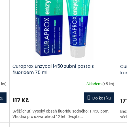
Curaprox Enzycal 1450 zubní pasta s
Cur
fluoridem 75 ml
kar
 ks)
Skladem
(>5 ks)
ku
Do košíku
117 Kč
17
Svěží chuť. Vysoký obsah fluoridu sodného: 1.450 ppm.
Běž
Vhodná pro uživatele od 12 let. Dvojitá...
včet