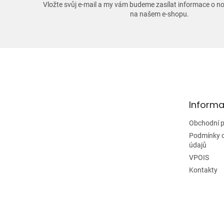
Vložte svůj e-mail a my vám budeme zasílat informace o 
na našem e-shopu.
Z
á
p
a
t
Informa
í
Obchodní 
Podmínky 
údajů
VPOIS
Kontakty