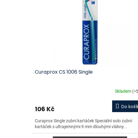
i
u
s
k
p
t
r
ů
o
d
u
k
t
ů
Curaprox CS 1006 Single
Skladem
(>5
Do koší
106 Kč
Curaprox Single zubní kartáček Speciální solo zubní
kartáček s ultrajemnými 9 mm dlouhými vlákny...