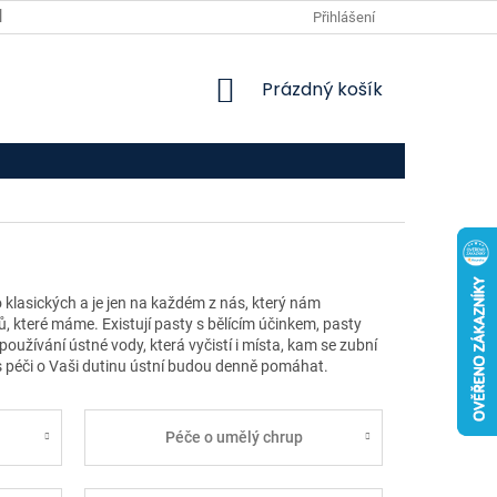
VPOIS
KONTAKTY
Přihlášení
NÁKUPNÍ
Prázdný košík
KOŠÍK
 klasických a je jen na každém z nás, který nám
ů, které máme. Existují pasty s bělícím účinkem, pasty
užívání ústné vody, která vyčistí i místa, kam se zubní
 s péči o Vaši dutinu ústní budou denně pomáhat.
Péče o umělý chrup