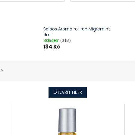
Saloos Aroma roll-on Migremint
9ml
Skladem
(3 ks)
134 Kč
ně
OTEVŘÍT FILTR