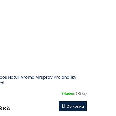
loos Natur Aroma Airspray Pro andílky
ml
Skladem
(>5 ks)
Do košíku
3 Kč