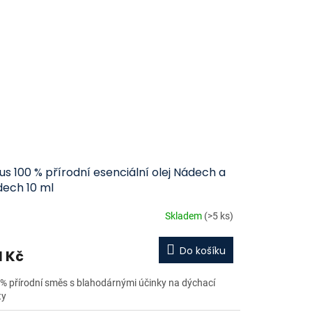
us 100 % přírodní esenciální olej Nádech a
dech 10 ml
Skladem
(>5 ks)
Do košíku
1 Kč
% přírodní směs s blahodárnými účinky na dýchací
ty