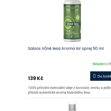
k
p
t
r
ů
o
d
u
k
t
ů
Saloos Vůně lesa Aroma Air sprej 50 ml
Skladem
(>5
Do koší
139 Kč
100% přírodní esenciální oleje z borovice, smrku a jedle
přináší autentické aroma hlubokého lesa.