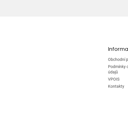
Z
á
p
a
t
Informa
í
Obchodní 
Podmínky 
údajů
VPOIS
Kontakty