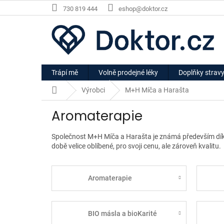
Přejít
730 819 444
eshop@doktor.cz
na
obsah
Trápí mě
Volně prodejné léky
Doplňky strav
Domů
Výrobci
M+H Míča a Harašta
Aromaterapie
Společnost M+H Míča a Harašta je známá především díky
době velice oblíbené, pro svoji cenu, ale zároveň kvalitu.
Aromaterapie
BIO másla a bioKarité