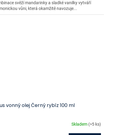
binace svěží mandarinky a sladké vanilky vytváří
monickou vůni, která okamžitě navozuje...
us vonný olej Černý rybíz 100 ml
Skladem
(>5 ks)