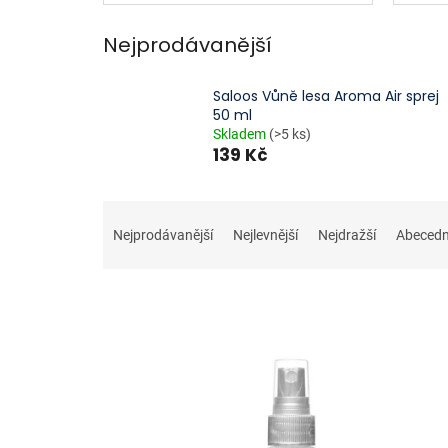
Nejprodávanější
Saloos Vůně lesa Aroma Air sprej
50 ml
Skladem
(>5 ks)
139 Kč
Ř
a
Nejprodávanější
Nejlevnější
Nejdražší
Abeced
z
e
n
í
p
V
r
ý
o
p
d
i
u
s