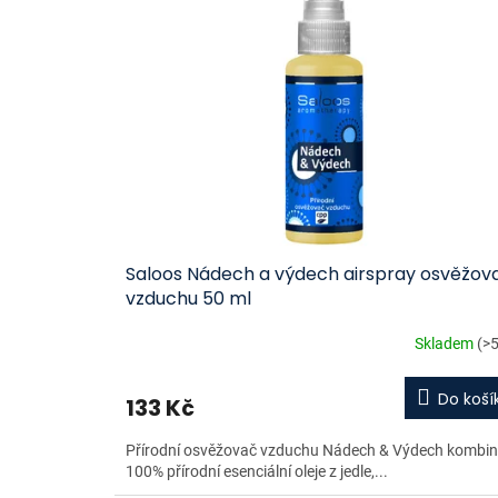
Saloos Nádech a výdech airspray osvěžov
vzduchu 50 ml
Skladem
(>5
Do koší
133 Kč
Přírodní osvěžovač vzduchu Nádech & Výdech kombin
100% přírodní esenciální oleje z jedle,...