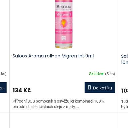
Saloos Aroma roll-on Migremint 9ml
Sal
10
 ks)
Skladem
(3 ks)
ku
Do košíku
134 Kč
10
Přírodní SOS pomocník s osvěžující kombinací 100%
100
přírodních esenciálních olejů z máty,...
byli