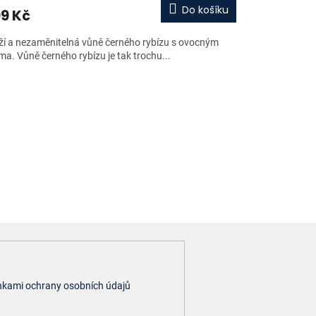
Do košíku
9 Kč
ží a nezaměnitelná vůně černého rybízu s ovocným
ma. Vůně černého rybízu je tak trochu...
kami ochrany osobních údajů