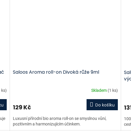
ač
Saloos Aroma roll-on Divoká růže 9ml
Sal
vý
 ks)
Skladem
(1 ks)
ku
Do košíku
129 Kč
13
uje
Luxusní přírodní bio aroma roll-on se smyslnou vůní,
100
pozitivním a harmonizujícím účinkem.
ces