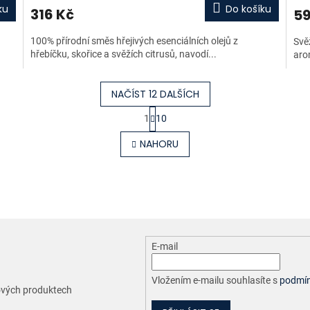
ku
Do košíku
316 Kč
59
100% přírodní směs hřejivých esenciálních olejů z
Svě
hřebíčku, skořice a svěžích citrusů, navodí...
aro
NAČÍST 12 DALŠÍCH
S
1
10
t
O
r
v
NAHORU
á
l
n
á
k
d
o
a
v
c
á
í
n
p
í
r
E-mail
v
k
y
Vložením e-mailu souhlasíte s
podmín
nových produktech
v
ý