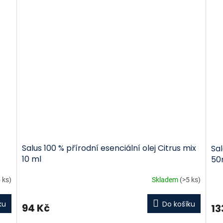
Salus 100 % přírodní esenciální olej Citrus mix
Sa
10 ml
50
 ks)
Skladem
(>5 ks)
ku
Do košíku
94 Kč
13