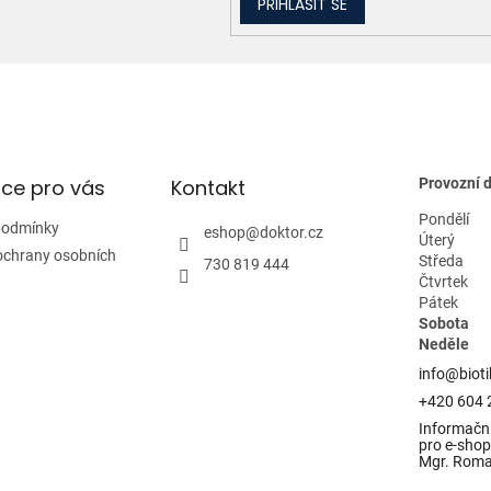
PŘIHLÁSIT SE
p
i
s
u
ce pro vás
Kontakt
Provozní 
Pondělí
podmínky
eshop
@
doktor.cz
Úterý
ochrany osobních
Středa
730 819 444
Čtvrtek
Pátek
Sobota
Neděle
info@bioti
+420 604 
Informační
pro e-shop 
Mgr. Rom