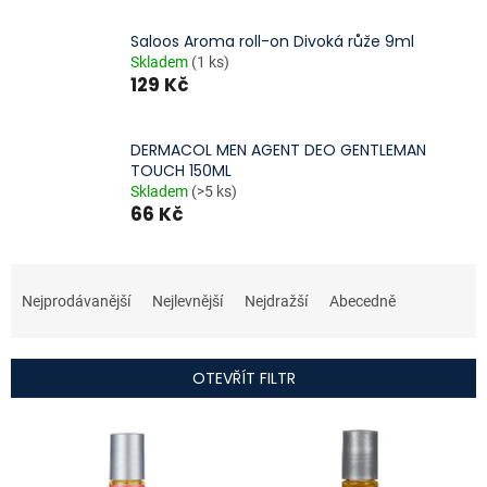
Saloos Aroma roll-on Divoká růže 9ml
Skladem
(1 ks)
129 Kč
DERMACOL MEN AGENT DEO GENTLEMAN
TOUCH 150ML
Skladem
(>5 ks)
66 Kč
Ř
a
Nejprodávanější
Nejlevnější
Nejdražší
Abecedně
z
e
n
OTEVŘÍT FILTR
í
p
V
r
ý
o
p