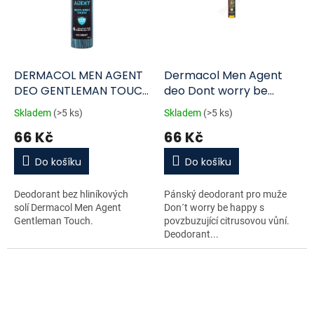
DERMACOL MEN AGENT
Dermacol Men Agent
DEO GENTLEMAN TOUCH
deo Dont worry be
150ML
happy 150ml
Skladem
(>5 ks)
Skladem
(>5 ks)
66 Kč
66 Kč
Do košíku
Do košíku
Deodorant bez hliníkových
Pánský deodorant pro muže
solí Dermacol Men Agent
Don´t worry be happy s
Gentleman Touch.
povzbuzující citrusovou vůní.
Deodorant...