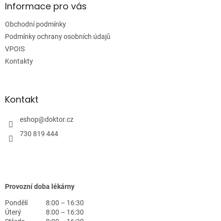
a
Informace pro vás
t
Obchodní podmínky
í
Podmínky ochrany osobních údajů
VPOIS
Kontakty
Kontakt
eshop
@
doktor.cz
730 819 444
Provozní doba lékárny
Pondělí
8:00 – 16:30
Úterý
8:00 – 16:30