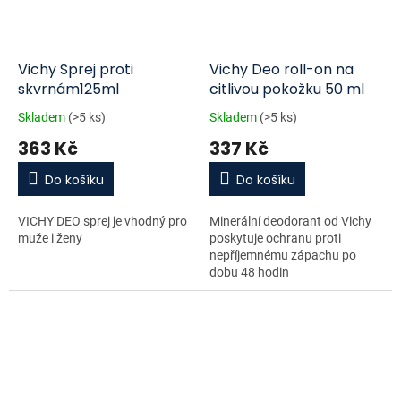
Vichy Sprej proti
Vichy Deo roll-on na
skvrnám125ml
citlivou pokožku 50 ml
Skladem
(>5 ks)
Skladem
(>5 ks)
363 Kč
337 Kč
Do košíku
Do košíku
VICHY DEO sprej je vhodný pro
Minerální deodorant od Vichy
muže i ženy
poskytuje ochranu proti
nepříjemnému zápachu po
dobu 48 hodin