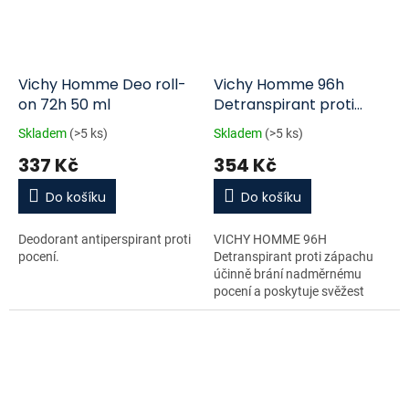
Vichy Homme Deo roll-
Vichy Homme 96h
on 72h 50 ml
Detranspirant proti
zápachu roll-on 50 ml
Skladem
(>5 ks)
Skladem
(>5 ks)
337 Kč
354 Kč
Do košíku
Do košíku
Deodorant antiperspirant proti
VICHY HOMME 96H
pocení.
Detranspirant proti zápachu
účinně brání nadměrnému
pocení a poskytuje svěžest
po...