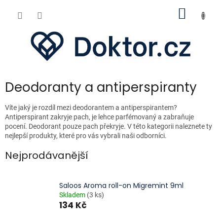
Přejít
NÁKUP
na
obsah
KOŠÍK
Deodoranty a antiperspiranty
Víte jaký je rozdíl mezi deodorantem a antiperspirantem?
Antiperspirant zakryje pach, je lehce parfémovaný a zabraňuje
pocení. Deodorant pouze pach překryje. V této kategorii naleznete ty
nejlepší produkty, které pro vás vybrali naši odborníci.
Nejprodávanější
Saloos Aroma roll-on Migremint 9ml
Skladem
(3 ks)
134 Kč