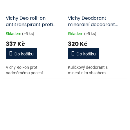
Vichy Deo roll-on
Vichy Deodorant
antitranspirant proti
minerální deodorant
nadměrnému pocení
roll-on 48H Anti Odour
Skladem
(>5 ks)
Skladem
(>5 ks)
48h 50 ml
Freshness 50 ml
337 Kč
320 Kč
Do košíku
Do košíku
Vichy Roll-on proti
Kuličkový deodorant s
nadměrnému pocení
minerálním obsahem