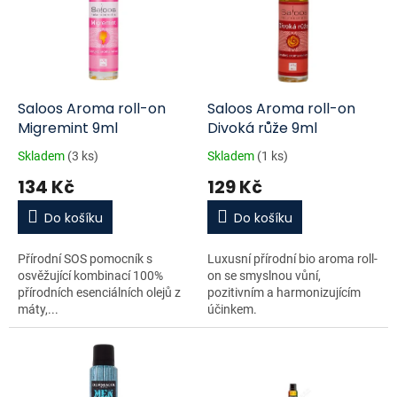
d
i
u
s
k
p
t
r
ů
o
d
Saloos Aroma roll-on
Saloos Aroma roll-on
u
Migremint 9ml
Divoká růže 9ml
k
Skladem
(3 ks)
Skladem
(1 ks)
t
134 Kč
129 Kč
ů
Do košíku
Do košíku
Přírodní SOS pomocník s
Luxusní přírodní bio aroma roll-
osvěžující kombinací 100%
on se smyslnou vůní,
přírodních esenciálních olejů z
pozitivním a harmonizujícím
máty,...
účinkem.