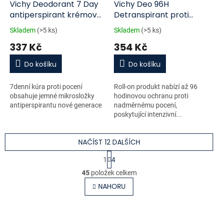
Vichy Deodorant 7 Day
Vichy Deo 96H
antiperspirant krémový
Detranspirant proti
deodorant 30 ml
zápachu roll-on 50 ml
Skladem
(>5 ks)
Skladem
(>5 ks)
337 Kč
354 Kč
Do košíku
Do košíku
7denní kúra proti pocení
Roll-on produkt nabízí až 96
obsahuje jemné mikrosložky
hodinovou ochranu proti
antiperspirantu nové generace
nadměrnému pocení,
poskytující intenzivní...
NAČÍST 12 DALŠÍCH
S
1
4
t
O
r
45
položek celkem
v
á
l
NAHORU
n
á
k
o
d
v
a