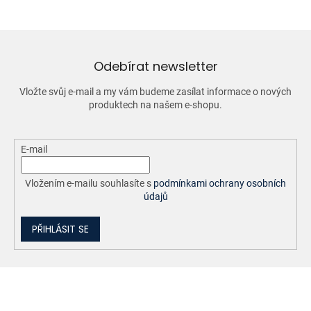
á
c
n
í
í
p
r
v
Odebírat newsletter
k
y
Vložte svůj e-mail a my vám budeme zasílat informace o nových
v
produktech na našem e-shopu.
ý
p
i
E-mail
s
u
Vložením e-mailu souhlasíte s
podmínkami ochrany osobních
údajů
PŘIHLÁSIT SE
Z
á
p