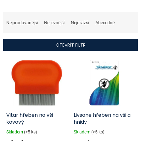
Ř
a
Nejprodávanější
Nejlevnější
Nejdražší
Abecedně
z
e
n
OTEVŘÍT FILTR
í
p
V
r
ý
o
p
d
i
u
s
k
p
t
r
ů
o
d
Vitar hřeben na vši
Livsane hřeben na vši a
u
kovový
hnidy
k
Skladem
(>5 ks)
Skladem
(>5 ks)
t