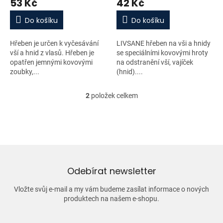
53 Kč
42 Kč
ů
Do košíku
Do košíku
Hřeben je určen k vyčesávání
LIVSANE hřeben na vši a hnidy
vší a hnid z vlasů. Hřeben je
se speciálními kovovými hroty
opatřen jemnými kovovými
na odstranění vší, vajíček
zoubky,...
(hnid)....
2
položek celkem
O
v
l
á
d
a
c
í
Odebírat newsletter
p
r
Vložte svůj e-mail a my vám budeme zasílat informace o nových
v
produktech na našem e-shopu.
k
y
v