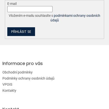
ý
E-mail
p
i
Vložením e-mailu souhlasíte s
podmínkami ochrany osobních
s
údajů
u
PŘIHLÁSIT SE
Z
á
p
a
Informace pro vás
t
Obchodní podmínky
í
Podmínky ochrany osobních údajů
VPOIS
Kontakty