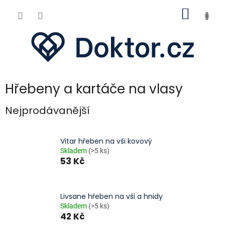
Přejít
NÁKUP
na
obsah
KOŠÍK
Hřebeny a kartáče na vlasy
Nejprodávanější
Vitar hřeben na vši kovový
Skladem
(>5 ks)
53 Kč
Livsane hřeben na vši a hnidy
Skladem
(>5 ks)
42 Kč