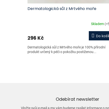
ů
Dermatologická sůl z Mrtvého moře
Skladem
(>
Do koší
296 Kč
Dermatologická sůl z Mrtvého moře je 100% přírodní
produkt určený k péči o pokožku postiženou...
Odebírat newsletter
Vložte svůj e-mail a my vám budeme zasílat informace o 