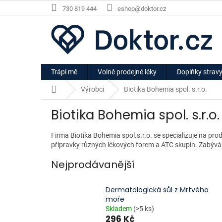
Přejít
730 819 444
eshop@doktor.cz
na
obsah
Trápí mě
Volně prodejné léky
Doplňky strav
Domů
Výrobci
Biotika Bohemia spol. s.r.o.
Biotika Bohemia spol. s.r.o.
Firma Biotika Bohemia spol.s.r.o. se specializuje na pro
přípravky různých lékových forem a ATC skupin. Zabývá 
Nejprodávanější
Dermatologická sůl z Mrtvého
moře
Skladem
(>5 ks)
296 Kč