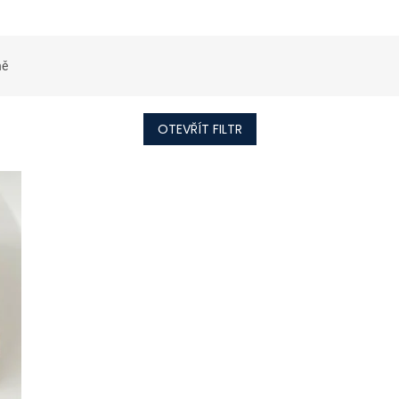
ně
OTEVŘÍT FILTR