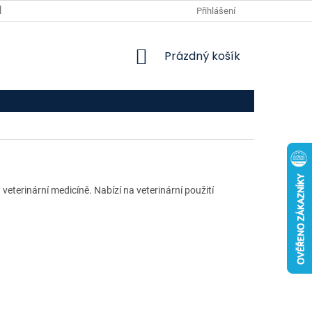
VPOIS
KONTAKTY
Přihlášení
NÁKUPNÍ
Prázdný košík
KOŠÍK
eterinární medicíně. Nabízí na veterinární použití