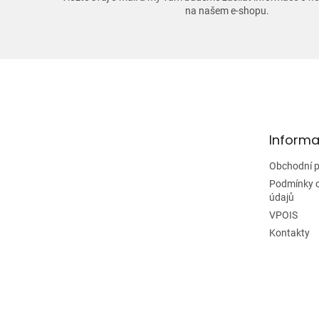
na našem e-shopu.
Z
á
p
a
t
Informa
í
Obchodní 
Podmínky 
údajů
VPOIS
Kontakty