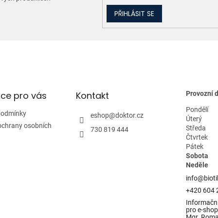
v
k
PŘIHLÁSIT SE
y
v
ý
p
i
s
u
ce pro vás
Kontakt
Provozní 
Pondělí
podmínky
eshop
@
doktor.cz
Úterý
ochrany osobních
Středa
730 819 444
Čtvrtek
Pátek
Sobota
Neděle
info@bioti
+420 604 
Informační
pro e-shop 
Mgr. Rom