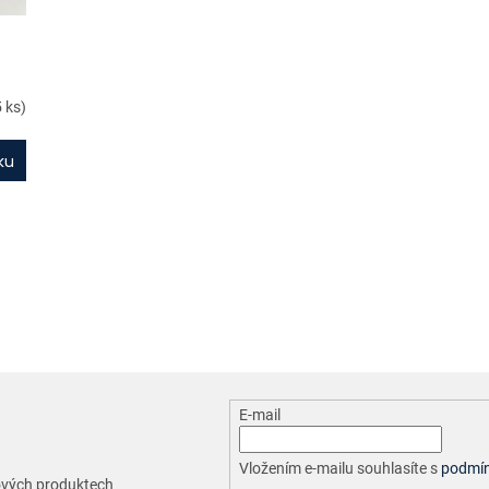
5 ks)
ku
O
v
l
á
d
a
c
E-mail
í
p
r
Vložením e-mailu souhlasíte s
podmín
nových produktech