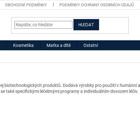
OBCHODNÍ PODMÍNKY
PODMÍNKY OCHRANY OSOBNÍCH ÚDAJŮ
HLEDAT
y
Kosmetika
Matka a dítě
Ostatní
dej biotechnologických produktů. Dodává výrobky pro použití v humánní a v
se také specifickými léčebnými programy a individuálním dovozem léčiv.