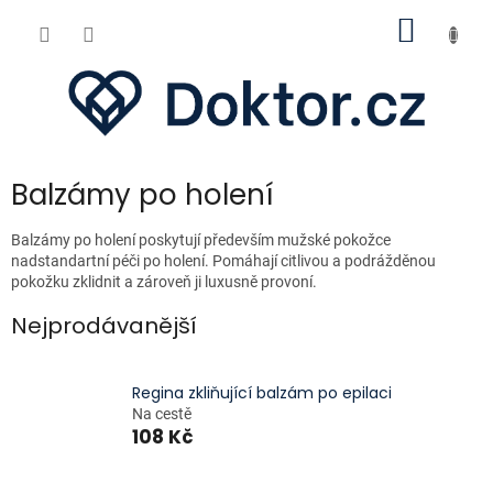
Přejít
NÁKUP
na
obsah
KOŠÍK
Balzámy po holení
Balzámy po holení poskytují především mužské pokožce
nadstandartní péči po holení. Pomáhají citlivou a podrážděnou
pokožku zklidnit a zároveň ji luxusně provoní.
Nejprodávanější
Regina zkliňující balzám po epilaci
Na cestě
108 Kč