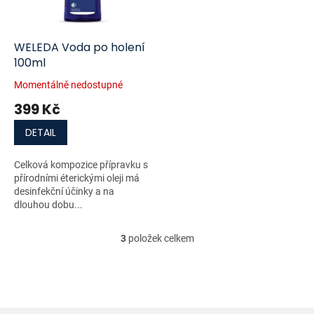
WELEDA Voda po holení
100ml
Momentálně nedostupné
399 Kč
DETAIL
Celková kompozice přípravku s
přírodními éterickými oleji má
desinfekční účinky a na
dlouhou dobu...
3
položek celkem
O
v
l
á
d
a