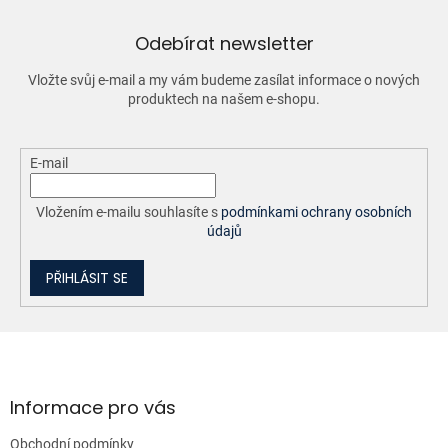
c
í
Odebírat newsletter
p
r
Vložte svůj e-mail a my vám budeme zasílat informace o nových
v
produktech na našem e-shopu.
k
y
v
ý
E-mail
p
i
Vložením e-mailu souhlasíte s
podmínkami ochrany osobních
s
údajů
u
PŘIHLÁSIT SE
Z
á
p
a
Informace pro vás
t
Obchodní podmínky