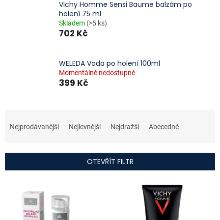
Vichy Homme Sensi Baume balzám po
holení 75 ml
Skladem
(>5 ks)
702 Kč
WELEDA Voda po holení 100ml
Momentálně nedostupné
399 Kč
Ř
a
Nejprodávanější
Nejlevnější
Nejdražší
Abecedně
z
e
n
OTEVŘÍT FILTR
í
p
V
r
ý
o
p
d
i