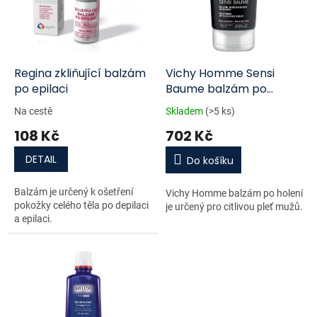
u
s
k
p
t
r
ů
o
d
Regina zkliňující balzám
Vichy Homme Sensi
u
po epilaci
Baume balzám po
k
holení 75 ml
Na cestě
Skladem
(>5 ks)
t
108 Kč
702 Kč
ů
DETAIL
Do košíku
Balzám je určený k ošetření
Vichy Homme balzám po holení
pokožky celého těla po depilaci
je určený pro citlivou pleť mužů.
a epilaci.