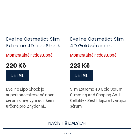
Eveline Cosmetics Slim
Eveline Cosmetics Slim
Extreme 4D Lipo Shock
4D Gold sérum na
Therapy noční sérum s
hubnutí a tvarování 250
Momentálně nedostupné
Momentálně nedostupné
hřejivým efektem 250
ml
220 Kč
223 Kč
ml
DETAIL
DETAIL
Eveline Lipo Shock je
Slim Extreme 4D Gold Serum
superkoncentrované noční
Slimming and Shaping Anti-
sérum s hřejivým účinkem
Cellulite - Zeštíhlující a tvarující
určené pro 2-týdenní...
sérum
NAČÍST 8 DALŠÍCH
S
1
2