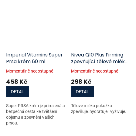
Imperial Vitamins Super
Nivea Q10 Plus Firming
Prsa krém 60 ml
zpevňující tělové mléko
na suchou pokožku 400
Momentálně nedostupné
Momentálně nedostupné
ml
458 Kč
298 Kč
DETAIL
DETAIL
Super PRSA krém je přirozená a
Tělové mléko pokožku
bezpečná cesta ke zvětšení
zpevňuje, hydratuje i vyživuje.
objemu a zpevnění Vašich
prsou.