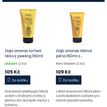
í
p
V
r
ý
o
p
d
i
u
s
k
p
t
r
ů
o
d
Ziaja ananas sorbet
Ziaja ananas tělová
u
tělový peeling 160ml
pěna 160ml s
k
anticelulitidním účinkem
Skladem
(2 ks)
Není skladem
(2 ks)
t
105 Kč
109 Kč
ů
Do košíku
Do košíku
Ananasový peelingující tělový
Lehká ananasová tělová pěna
sorbet s drobnými zrníčky a
s anticelulitidním účinkem pro
jemnou drtí skořápek ořechů s
účinné zpevnění pokožky.
bohatou...