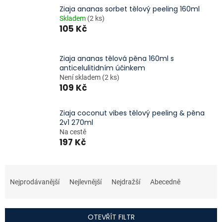
Ziaja ananas sorbet tělový peeling 160ml
Skladem
(2 ks)
105 Kč
Ziaja ananas tělová pěna 160ml s
anticelulitidním účinkem
Není skladem
(2 ks)
109 Kč
Ziaja coconut vibes tělový peeling & pěna
2v1 270ml
Na cestě
197 Kč
Ř
a
Nejprodávanější
Nejlevnější
Nejdražší
Abecedně
z
e
n
OTEVŘÍT FILTR