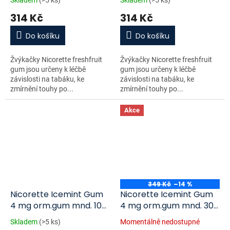
314 Kč
314 Kč
Do košíku
Do košíku
Žvýkačky Nicorette freshfruit
Žvýkačky Nicorette freshfruit
gum jsou určeny k léčbě
gum jsou určeny k léčbě
závislosti na tabáku, ke
závislosti na tabáku, ke
zmírnění touhy po...
zmírnění touhy po...
Akce
349 Kč
–14 %
Nicorette Icemint Gum
Nicorette Icemint Gum
4 mg orm.gum mnd. 105
4 mg orm.gum mnd. 30 x
x 4 mg
4 mg
Skladem
(>5 ks)
Momentálně nedostupné