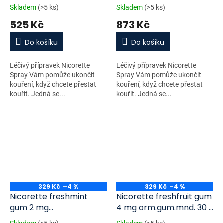
150 mg
ml 150 mg
Skladem
(>5 ks)
Skladem
(>5 ks)
525 Kč
873 Kč
Do košíku
Do košíku
Léčivý přípravek Nicorette
Léčivý přípravek Nicorette
Spray Vám pomůže ukončit
Spray Vám pomůže ukončit
kouření, když chcete přestat
kouření, když chcete přestat
kouřit. Jedná se...
kouřit. Jedná se...
329 Kč
–4 %
329 Kč
–4 %
Nicorette freshmint
Nicorette freshfruit gum
gum 2 mg
4 mg orm.gum.mnd. 30 x
orm.gum.mnd. 30 x 2 mg
4 mg
Skladem
(>5 ks)
Skladem
(>5 ks)