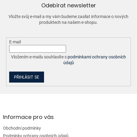
v
Odebírat newsletter
k
y
Vložte svůj e-mail a my vám budeme zasílat informace o nových
v
produktech na našem e-shopu.
ý
p
i
E-mail
s
u
Vložením e-mailu souhlasíte s
podmínkami ochrany osobních
údajů
PŘIHLÁSIT SE
Z
á
p
a
Informace pro vás
t
Obchodní podmínky
í
Podmínky ochrany osobních údajů