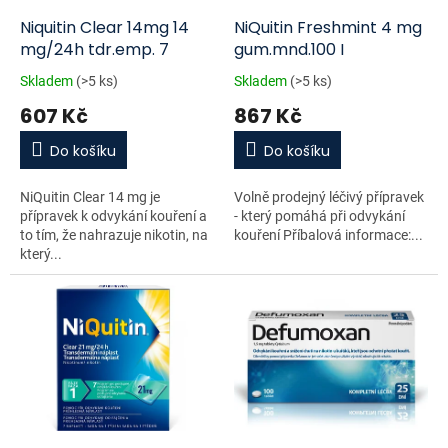
o
d
Niquitin Clear 14mg 14
NiQuitin Freshmint 4 mg
u
mg/24h tdr.emp. 7
gum.mnd.100 I
k
Skladem
(>5 ks)
Skladem
(>5 ks)
t
607 Kč
867 Kč
ů
Do košíku
Do košíku
NiQuitin Clear 14 mg je
Volně prodejný léčivý přípravek
přípravek k odvykání kouření a
- který pomáhá při odvykání
to tím, že nahrazuje nikotin, na
kouření Příbalová informace:...
který...