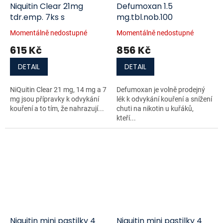
Niquitin Clear 21mg
Defumoxan 1.5
tdr.emp. 7ks s
mg.tbl.nob.100
Momentálně nedostupné
Momentálně nedostupné
615 Kč
856 Kč
DETAIL
DETAIL
NiQuitin Clear 21 mg, 14 mg a 7
Defumoxan je volně prodejný
mg jsou přípravky k odvykání
lék k odvykání kouření a snížení
kouření a to tím, že nahrazují...
chuti na nikotin u kuřáků,
kteří...
Niquitin mini pastilky 4
Niquitin mini pastilky 4