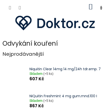
Přejít
NÁKUP
na
obsah
KOŠÍK
Odvykání kouření
Nejprodávanější
Niquitin Clear 14mg 14 mg/24h tdr.emp. 7
Skladem
(>5 ks)
607 Kč
NiQuitin Freshmint 4 mg gum.mnd.100 I
Skladem
(>5 ks)
867 Kč