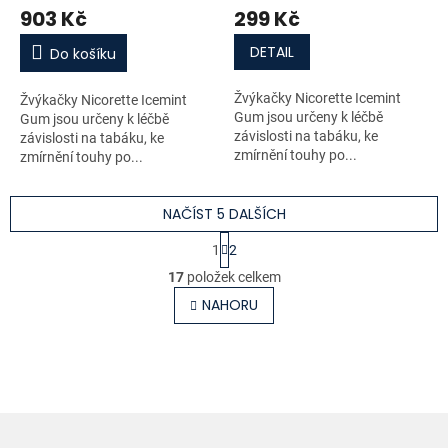
903 Kč
299 Kč
DETAIL
Do košíku
Žvýkačky Nicorette Icemint
Žvýkačky Nicorette Icemint
Gum jsou určeny k léčbě
Gum jsou určeny k léčbě
závislosti na tabáku, ke
závislosti na tabáku, ke
zmírnění touhy po...
zmírnění touhy po...
NAČÍST 5 DALŠÍCH
S
1
2
t
O
r
17
položek celkem
v
á
l
NAHORU
n
á
k
o
d
v
a
á
c
n
í
í
p
r