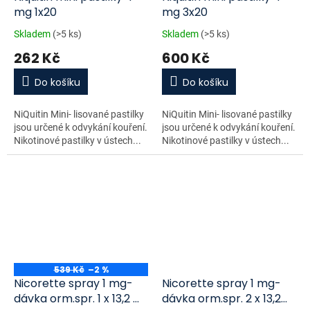
mg 1x20
mg 3x20
Skladem
(>5 ks)
Skladem
(>5 ks)
262 Kč
600 Kč
Do košíku
Do košíku
NiQuitin Mini- lisované pastilky
NiQuitin Mini- lisované pastilky
jsou určené k odvykání kouření.
jsou určené k odvykání kouření.
Nikotinové pastilky v ústech...
Nikotinové pastilky v ústech...
539 Kč
–2 %
Nicorette spray 1 mg-
Nicorette spray 1 mg-
dávka orm.spr. 1 x 13,2 ml
dávka orm.spr. 2 x 13,2