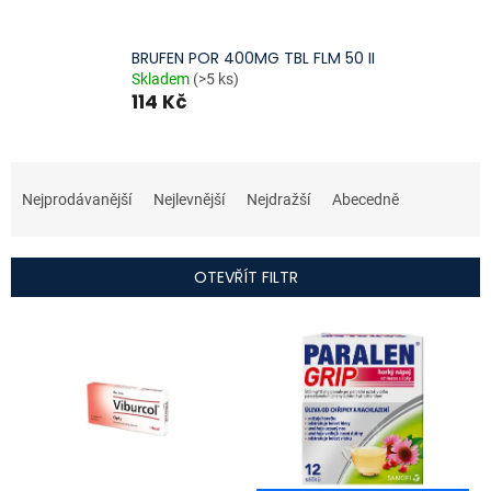
BRUFEN POR 400MG TBL FLM 50 II
Skladem
(>5 ks)
114 Kč
Ř
a
Nejprodávanější
Nejlevnější
Nejdražší
Abecedně
z
e
n
OTEVŘÍT FILTR
í
p
V
r
ý
o
p
d
i
u
s
k
p
t
r
ů