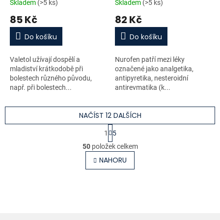
Skladem
(>5 ks)
Skladem
(>5 ks)
85 Kč
82 Kč
Do košíku
Do košíku
Valetol užívají dospělí a
Nurofen patří mezi léky
mladiství krátkodobě při
označené jako analgetika,
bolestech různého původu,
antipyretika, nesteroidní
např. při bolestech...
antirevmatika (k...
NAČÍST 12 DALŠÍCH
S
1
5
t
O
r
50
položek celkem
v
á
l
NAHORU
n
á
k
o
d
v
a
á
c
n
í
í
p