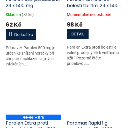
24 x 500 mg
bolesti tbl.flm. 24 x 500
mg/65 mg
Skladem
(>5 ks)
Momentálně nedostupné
62 Kč
98 Kč
DETAIL
Do košíku
Paralen Extra proti bolesti je
Přípravek Paralen 500 mg je
volně prodejný lék k vnitřnímu
určen ke snížení horečky při
užití. Pozorně čtěte
chřipce, nachlazení a jiných
příbalovou...
infekčních...
69 Kč
–11 %
Paralen Extra proti
Paramax Rapid 1 g