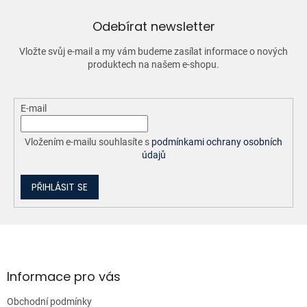
r
v
Odebírat newsletter
k
y
Vložte svůj e-mail a my vám budeme zasílat informace o nových
v
produktech na našem e-shopu.
ý
p
i
E-mail
s
u
Vložením e-mailu souhlasíte s
podmínkami ochrany osobních
údajů
PŘIHLÁSIT SE
Z
á
p
a
Informace pro vás
t
Obchodní podmínky
í