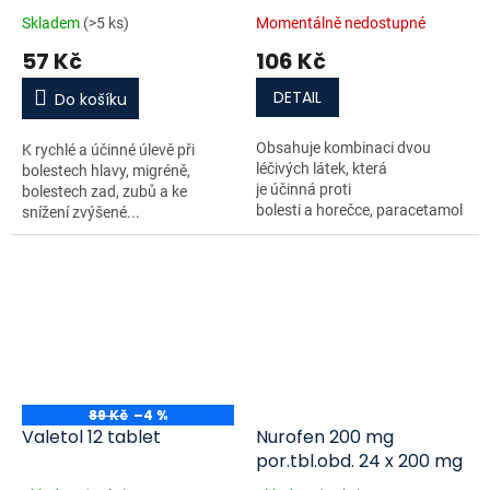
Skladem
(>5 ks)
Momentálně nedostupné
57 Kč
106 Kč
DETAIL
Do košíku
Obsahuje kombinaci dvou
K rychlé a účinné úlevě při
léčivých látek, která
bolestech hlavy, migréně,
je účinná proti
bolestech zad, zubů a ke
bolesti a horečce, paracetamol
snížení zvýšené...
a...
89 Kč
–4 %
Valetol 12 tablet
Nurofen 200 mg
por.tbl.obd. 24 x 200 mg