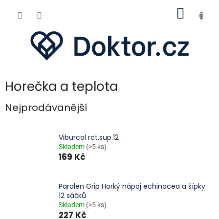
Přejít
NÁKUP
na
obsah
KOŠÍK
Horečka a teplota
Nejprodávanější
Viburcol rct.sup.12
Skladem
(>5 ks)
169 Kč
Paralen Grip Horký nápoj echinacea a šípky
12 sáčků
Skladem
(>5 ks)
227 Kč