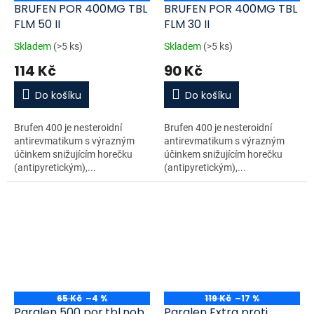
BRUFEN POR 400MG TBL
BRUFEN POR 400MG TBL
FLM 50 II
FLM 30 II
Skladem
(>5 ks)
Skladem
(>5 ks)
114 Kč
90 Kč
Do košíku
Do košíku
Brufen 400 je nesteroidní
Brufen 400 je nesteroidní
antirevmatikum s výrazným
antirevmatikum s výrazným
účinkem snižujícím horečku
účinkem snižujícím horečku
(antipyretickým),...
(antipyretickým),...
65 Kč
–4 %
119 Kč
–17 %
Paralen 500 por.tbl.nob.
Paralen Extra proti