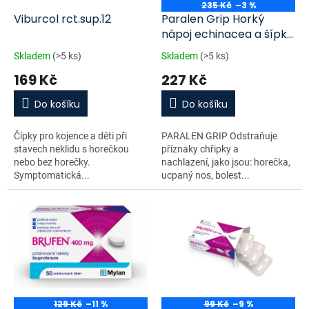
o
235 Kč
–3 %
d
Viburcol rct.sup.12
Paralen Grip Horký
u
nápoj echinacea a šípky
k
12 sáčků
Skladem
(>5 ks)
Skladem
(>5 ks)
t
169 Kč
227 Kč
ů
Do košíku
Do košíku
Čípky pro kojence a děti při
PARALEN GRIP Odstraňuje
stavech neklidu s horečkou
příznaky chřipky a
nebo bez horečky.
nachlazení, jako jsou: horečka,
Symptomatická...
ucpaný nos, bolest...
129 Kč
–11 %
99 Kč
–9 %