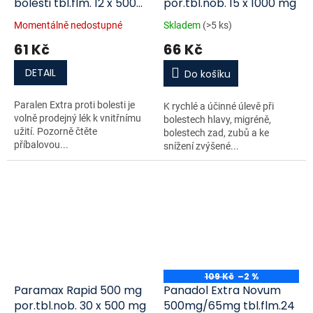
bolesti tbl.flm. 12 x 500
por.tbl.nob. 15 x 1000 mg
mg/65 mg
Momentálně nedostupné
Skladem
(>5 ks)
61 Kč
66 Kč
DETAIL
Do košíku
Paralen Extra proti bolesti je
K rychlé a účinné úlevě při
volně prodejný lék k vnitřnímu
bolestech hlavy, migréně,
užití. Pozorně čtěte
bolestech zad, zubů a ke
příbalovou...
snížení zvýšené...
109 Kč
–2 %
Paramax Rapid 500 mg
Panadol Extra Novum
por.tbl.nob. 30 x 500 mg
500mg/65mg tbl.flm.24