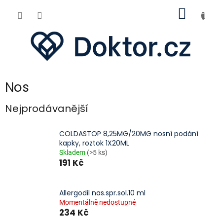
Přejít
NÁKUP
na
obsah
KOŠÍK
Nos
Nejprodávanější
COLDASTOP 8,25MG/20MG nosní podání
kapky, roztok 1X20ML
Skladem
(>5 ks)
191 Kč
Allergodil nas.spr.sol.10 ml
Momentálně nedostupné
234 Kč