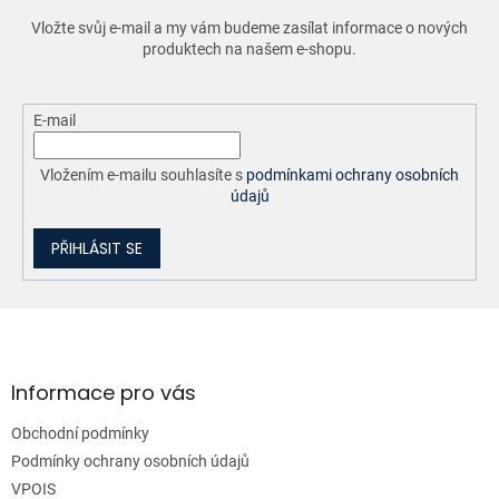
r
Vložte svůj e-mail a my vám budeme zasílat informace o nových
v
produktech na našem e-shopu.
k
y
v
ý
E-mail
p
i
Vložením e-mailu souhlasíte s
podmínkami ochrany osobních
s
údajů
u
PŘIHLÁSIT SE
Z
á
p
a
Informace pro vás
t
Obchodní podmínky
í
Podmínky ochrany osobních údajů
VPOIS