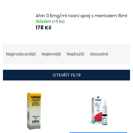
Afrin 0.5mg/ml nosní sprej s mentolem 15ml
Skladem
(>5 ks)
178 Kč
Ř
a
Nejprodávanější
Nejlevnější
Nejdražší
Abecedně
z
e
n
OTEVŘÍT FILTR
í
p
V
r
ý
o
p
d
i
u
s
k
p
t
r
ů