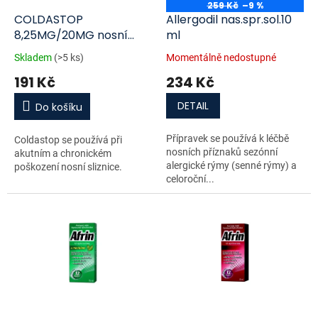
o
259 Kč
–9 %
d
COLDASTOP
Allergodil nas.spr.sol.10
u
8,25MG/20MG nosní
ml
k
podání kapky, roztok
Skladem
(>5 ks)
Momentálně nedostupné
t
1X20ML
191 Kč
234 Kč
ů
DETAIL
Do košíku
Přípravek se používá k léčbě
Coldastop se používá při
nosních příznaků sezónní
akutním a chronickém
alergické rýmy (senné rýmy) a
poškození nosní sliznice.
celoroční...