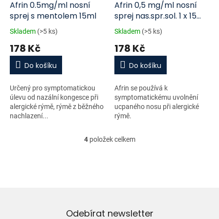
Afrin 0.5mg/ml nosní
Afrin 0,5 mg/ml nosní
sprej s mentolem 15ml
sprej nas.spr.sol. 1 x 15
ml/7,5 mg
Skladem
(>5 ks)
Skladem
(>5 ks)
178 Kč
178 Kč
Do košíku
Do košíku
Určený pro symptomatickou
Afrin se používá k
úlevu od nazální kongesce při
symptomatickému uvolnění
alergické rýmě, rýmě z běžného
ucpaného nosu při alergické
nachlazení...
rýmě.
4
položek celkem
O
v
l
á
d
a
c
í
Odebírat newsletter
p