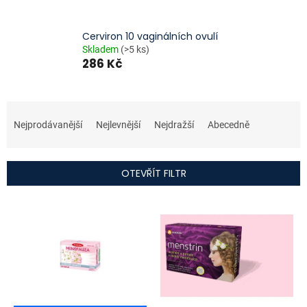
Cerviron 10 vaginálních ovulí
Skladem
(>5 ks)
286 Kč
Ř
a
Nejprodávanější
Nejlevnější
Nejdražší
Abecedně
z
e
n
OTEVŘÍT FILTR
í
p
V
r
ý
o
p
d
i
u
s
k
p
t
r
ů