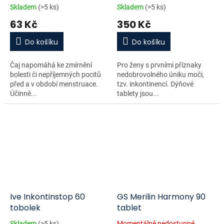
g
Skladem
(>5 ks)
Skladem
(>5 ks)
63 Kč
350 Kč
Do košíku
Do košíku
Čaj napomáhá ke zmírnění
Pro ženy s prvními příznaky
bolesti či nepříjemných pocitů
nedobrovolného úniku moči,
před a v období menstruace.
tzv. inkontinencí. Dýňové
Účinně...
tablety jsou...
Ive Inkontinstop 60
GS Merilin Harmony 90
tobolek
tablet
Skladem
(>5 ks)
Momentálně nedostupné