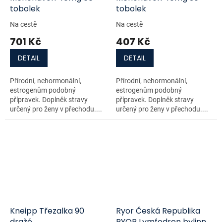
tobolek
tobolek
Na cestě
Na cestě
701 Kč
407 Kč
DETAIL
DETAIL
Přírodní, nehormonální,
Přírodní, nehormonální,
estrogenům podobný
estrogenům podobný
přípravek. Doplněk stravy
přípravek. Doplněk stravy
určený pro ženy v přechodu....
určený pro ženy v přechodu....
Kneipp Třezalka 90
Ryor Česká Republika
dražé
RYOR Lymfodren bylinný