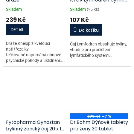
čaj 20 x 1,5 g
Skladem
Skladem
(>5 ks)
239 Kč
107 Kč
DETAIL
Do košíku
Dražé Kneipp z kvetoucí
Čaj Lymfodren obsahuje byliny,
nati třezalky
vhodné pro pročištění
tečkované napomáhá obnově
lymfatického systému.
psychické pohody a uklidnění...
379 Kč
–7 %
Fytopharma Gynastan
Dr.Bohm Dýňové tablety
bylinný ženský čaj 20 x 1
pro ženy 30 tablet