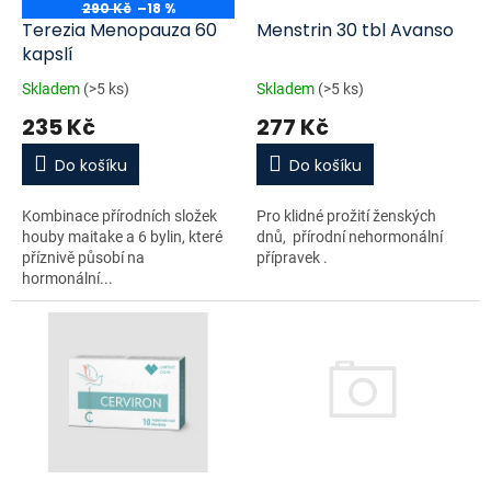
o
290 Kč
–18 %
d
Terezia Menopauza 60
Menstrin 30 tbl Avanso
u
kapslí
k
Skladem
(>5 ks)
Skladem
(>5 ks)
t
235 Kč
277 Kč
ů
Do košíku
Do košíku
Kombinace přírodních složek
Pro klidné prožití ženských
houby maitake a 6 bylin, které
dnů, přírodní nehormonální
příznivě působí na
přípravek .
hormonální...