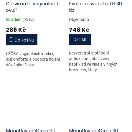
Evelor resveratrol H 30
Cerviron 10 vaginálních
tbl
ovulí
Objednáno
Skladem
(>5 ks)
748 Kč
286 Kč
DETAIL
Do košíku
Resveratrol je přírodní
LÉČBA vaginálních infekcí,
antioxidant, obsažený
diskomfortu a podpora hojení
například ve víně a vinných
děložního čípku.
hroznech, který...
Menoflavon 40mg 60
Menoflavon 40mg 30