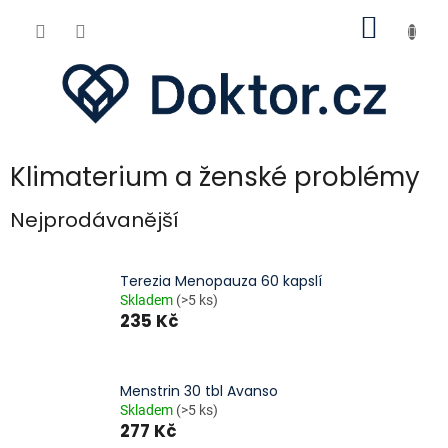
Přejít
NÁKUP
na
obsah
KOŠÍK
Klimaterium a ženské problémy
Nejprodávanější
Terezia Menopauza 60 kapslí
Skladem
(>5 ks)
235 Kč
Menstrin 30 tbl Avanso
Skladem
(>5 ks)
277 Kč