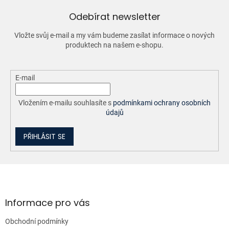
r
v
Odebírat newsletter
k
y
Vložte svůj e-mail a my vám budeme zasílat informace o nových
v
produktech na našem e-shopu.
ý
p
i
E-mail
s
u
Vložením e-mailu souhlasíte s
podmínkami ochrany osobních
údajů
PŘIHLÁSIT SE
Z
á
p
a
Informace pro vás
t
Obchodní podmínky
í