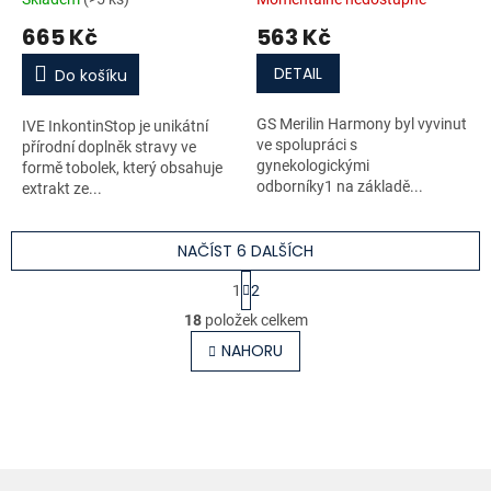
665 Kč
563 Kč
DETAIL
Do košíku
GS Merilin Harmony byl vyvinut
IVE InkontinStop je unikátní
ve spolupráci s
přírodní doplněk stravy ve
gynekologickými
formě tobolek, který obsahuje
odborníky1 na základě...
extrakt ze...
NAČÍST 6 DALŠÍCH
S
1
2
t
O
r
18
položek celkem
v
á
l
NAHORU
n
á
k
o
d
v
a
á
c
n
í
í
p