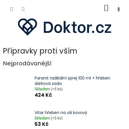
Přejít
NÁKUP
na
obsah
KOŠÍK
Přípravky proti vším
Nejprodávanější
Paranit radikální sprej 100 ml + hřeben
dárková sada
Skladem
(>5 ks)
424 Kč
Vitar hřeben na vši kovový
Skladem
(>5 ks)
53 Kč