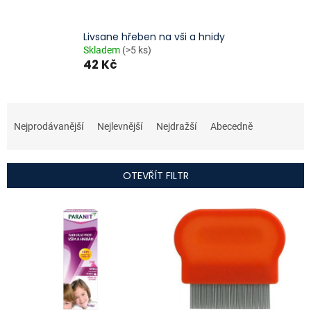
Livsane hřeben na vši a hnidy
Skladem
(>5 ks)
42 Kč
Ř
a
Nejprodávanější
Nejlevnější
Nejdražší
Abecedně
z
e
n
OTEVŘÍT FILTR
í
p
V
r
ý
o
p
d
i
u
s
k
p
t
r
ů