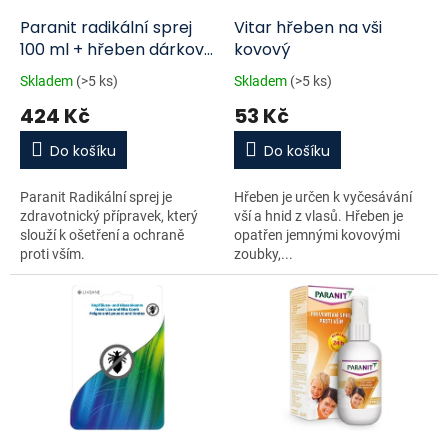
o
d
Paranit radikální sprej
Vitar hřeben na vši
u
100 ml + hřeben dárková
kovový
k
sada
Skladem
(>5 ks)
Skladem
(>5 ks)
t
424 Kč
53 Kč
ů
Do košíku
Do košíku
Paranit Radikální sprej je
Hřeben je určen k vyčesávání
zdravotnický přípravek, který
vší a hnid z vlasů. Hřeben je
slouží k ošetření a ochraně
opatřen jemnými kovovými
proti vším.
zoubky,...