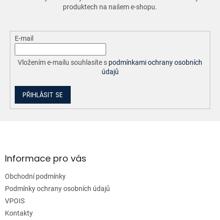
v
produktech na našem e-shopu.
k
y
v
ý
E-mail
p
i
Vložením e-mailu souhlasíte s
podmínkami ochrany osobních
s
údajů
u
PŘIHLÁSIT SE
Z
á
p
a
Informace pro vás
t
Obchodní podmínky
í
Podmínky ochrany osobních údajů
VPOIS
Kontakty