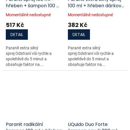
hřeben + šampon 100 ml
100 ml + hřeben dárková
dárková sada
sada
Momentálně nedostupné
Momentálně nedostupné
517 Kč
382 Kč
DETAIL
DETAIL
Paranit extra silný
Paranit extra silný
sprej Odstraní vši rychle a
sprej Odstraní vši rychle a
spolehlivě do 5 minut a
spolehlivě do 5 minut a
obsahuje faktor na...
obsahuje faktor na...
Paranit radikální
LiQuido Duo Forte