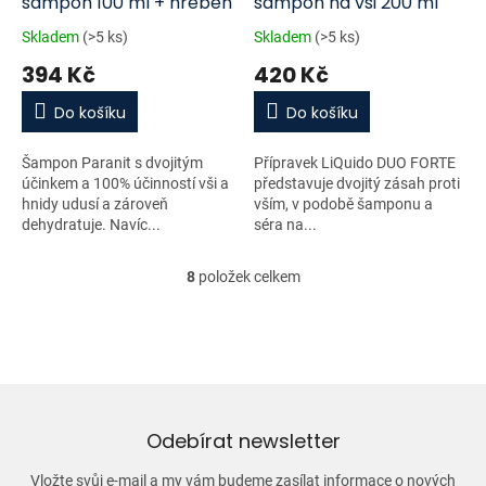
šampon 100 ml + hřeben
šampon na vši 200 ml
Skladem
(>5 ks)
Skladem
(>5 ks)
394 Kč
420 Kč
Do košíku
Do košíku
Šampon Paranit s dvojitým
Přípravek LiQuido DUO FORTE
účinkem a 100% účinností vši a
představuje dvojitý zásah proti
hnidy udusí a zároveň
vším, v podobě šamponu a
dehydratuje. Navíc...
séra na...
8
položek celkem
O
v
l
á
d
a
c
í
Odebírat newsletter
p
r
Vložte svůj e-mail a my vám budeme zasílat informace o nových