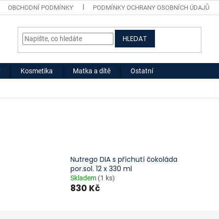
OBCHODNÍ PODMÍNKY
PODMÍNKY OCHRANY OSOBNÍCH ÚDAJŮ
HLEDAT
y
Kosmetika
Matka a dítě
Ostatní
Nutrego DIA s příchutí čokoláda
por.sol. 12 x 330 ml
Skladem
(1 ks)
830 Kč