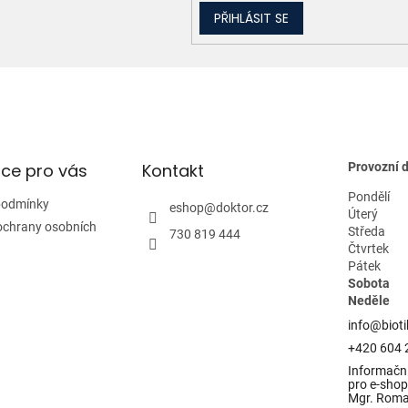
k
PŘIHLÁSIT SE
y
v
ý
p
i
s
u
ce pro vás
Kontakt
Provozní 
Pondělí
podmínky
eshop
@
doktor.cz
Úterý
ochrany osobních
Středa
730 819 444
Čtvrtek
Pátek
Sobota
Neděle
info@bioti
+420 604 
Informační
pro e-shop 
Mgr. Rom