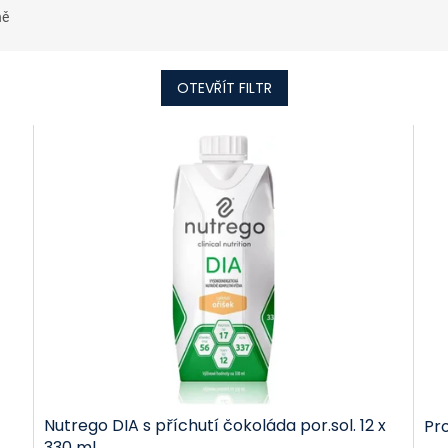
ně
OTEVŘÍT FILTR
Nutrego DIA s příchutí čokoláda por.sol. 12 x
Pro
330 ml