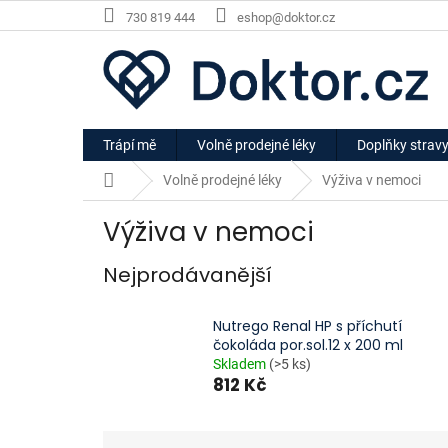
Přejít
730 819 444
eshop@doktor.cz
na
obsah
Trápí mě
Volně prodejné léky
Doplňky strav
Domů
Volně prodejné léky
Výživa v nemoci
Výživa v nemoci
Nejprodávanější
Nutrego Renal HP s příchutí
čokoláda por.sol.12 x 200 ml
Skladem
(>5 ks)
812 Kč
Ř