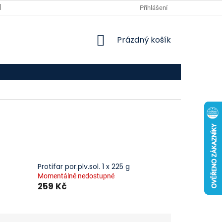
VPOIS
KONTAKTY
Přihlášení
NÁKUPNÍ
Prázdný košík
KOŠÍK
Protifar por.plv.sol. 1 x 225 g
Momentálně nedostupné
259 Kč