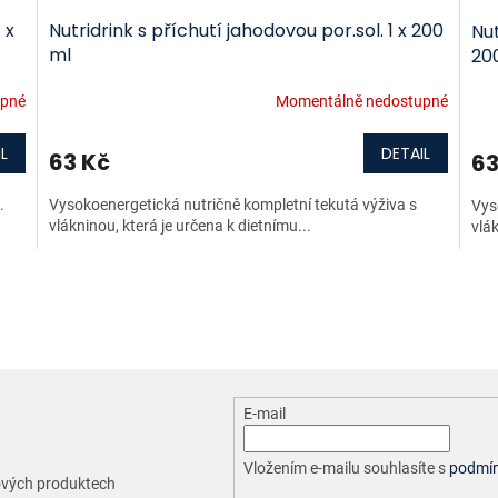
 x
Nutridrink s příchutí jahodovou por.sol. 1 x 200
Nut
ml
20
upné
Momentálně nedostupné
L
DETAIL
63 Kč
63
.
Vysokoenergetická nutričně kompletní tekutá výživa s
Vys
vlákninou, která je určena k dietnímu...
vlák
O
v
l
á
d
a
c
E-mail
í
p
r
Vložením e-mailu souhlasíte s
podmín
nových produktech
v