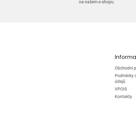
na našem e-shopu.
Z
á
p
a
t
Informa
í
Obchodní 
Podmínky 
údajů
VPOIS
Kontakty