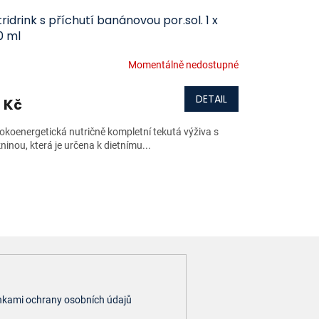
ridrink s příchutí banánovou por.sol. 1 x
0 ml
Momentálně nedostupné
DETAIL
 Kč
okoenergetická nutričně kompletní tekutá výživa s
ninou, která je určena k dietnímu...
kami ochrany osobních údajů