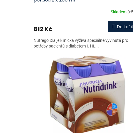
Skladem
(>5
Do koší
812 Kč
Nutrego Dia je klinická výživa speciálně vyvinutá pro
potřeby pacientů s diabetem I. i II....