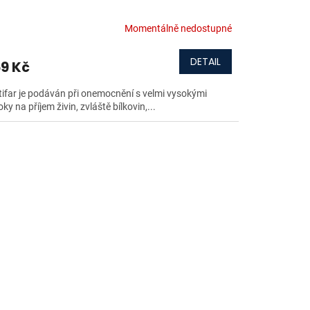
Momentálně nedostupné
DETAIL
9 Kč
tifar je podáván při onemocnění s velmi vysokými
ky na příjem živin, zvláště bílkovin,...