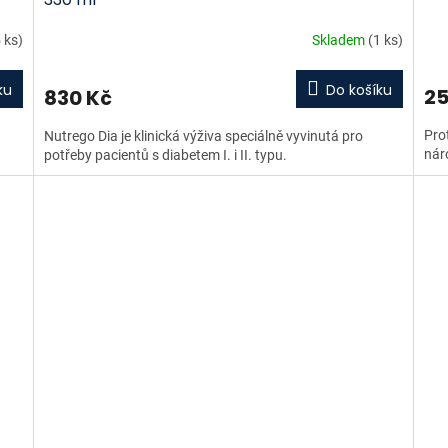
 ks)
Skladem
(1 ks)
ku
Do košíku
25
830 Kč
Pro
Nutrego Dia je klinická výživa speciálně vyvinutá pro
náro
potřeby pacientů s diabetem I. i II. typu.