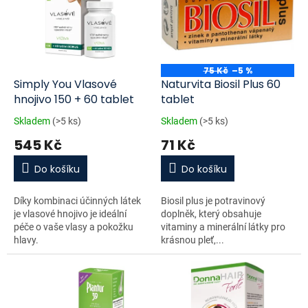
d
i
u
s
k
p
t
r
ů
o
75 Kč
–5 %
d
Simply You Vlasové
Naturvita Biosil Plus 60
u
hnojivo 150 + 60 tablet
tablet
k
Skladem
(>5 ks)
Skladem
(>5 ks)
t
545 Kč
71 Kč
ů
Do košíku
Do košíku
Díky kombinaci účinných látek
Biosil plus je potravinový
je vlasové hnojivo je ideální
doplněk, který obsahuje
péče o vaše vlasy a pokožku
vitaminy a minerální látky pro
hlavy.
krásnou pleť,...