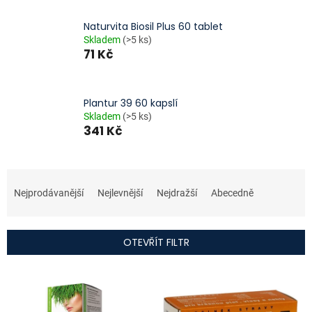
Naturvita Biosil Plus 60 tablet
Skladem
(>5 ks)
71 Kč
Plantur 39 60 kapslí
Skladem
(>5 ks)
341 Kč
Ř
a
Nejprodávanější
Nejlevnější
Nejdražší
Abecedně
z
e
n
OTEVŘÍT FILTR
í
p
V
r
ý
o
p