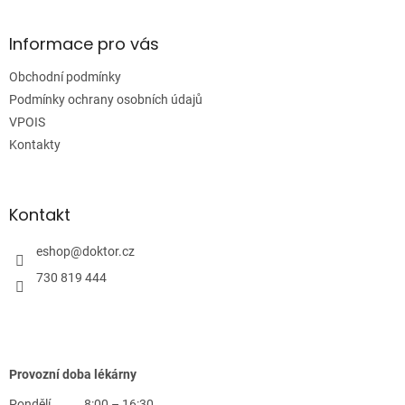
á
p
a
Informace pro vás
t
Obchodní podmínky
í
Podmínky ochrany osobních údajů
VPOIS
Kontakty
Kontakt
eshop
@
doktor.cz
730 819 444
Provozní doba lékárny
Pondělí
8:00 – 16:30