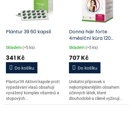
Plantur 39 60 kapslí
Donna hair forte
4měsíční kúra 120
tobolek
Skladem
(>5 ks)
Skladem
(>5 ks)
341 Kč
707 Kč
Do košíku
Do košíku
Plantur39 Aktivní kapsle proti
Unikátní přípravek s
vypadávání vlasů obsahují
nejkomplexnějším obsahem
vyvážený komplex vitamínů a
účinných látek, které
stopových...
dlouhodobě a cíleně vyživují...