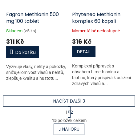
Fagron Methionin 500
Phyteneo Methionin
mg 100 tablet
komplex 60 kapslí
Skladem
(>5 ks)
Momentálně nedostupné
311 Kč
316 Kč
DETAIL
Do košíku
Komplexní přípravek s
Vyživuje vlasy, nehty a pokožky,
obsahem L-methioninu a
snižuje lomivost vlasů a nehtů,
biotinu, který přispívá k udržení
zlepšuje kvalitu a hustotu...
zdravých vlasů a...
NAČÍST DALŠÍ 3
S
1
2
t
O
r
15
položek celkem
v
á
l
NAHORU
n
á
k