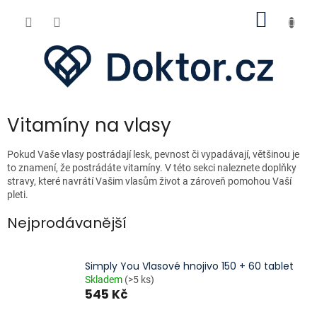
Přejít
NÁKUP
na
obsah
KOŠÍK
Vitamíny na vlasy
Pokud Vaše vlasy postrádají lesk, pevnost či vypadávají, většinou je
to znamení, že postrádáte vitamíny. V této sekci naleznete doplňky
stravy, které navrátí Vašim vlasům život a zároveň pomohou Vaší
pleti.
Nejprodávanější
Simply You Vlasové hnojivo 150 + 60 tablet
Skladem
(>5 ks)
545 Kč