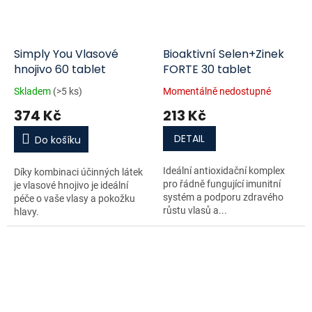
Simply You Vlasové
Bioaktivní Selen+Zinek
hnojivo 60 tablet
FORTE 30 tablet
Skladem
(>5 ks)
Momentálně nedostupné
374 Kč
213 Kč
DETAIL
Do košíku
Ideální antioxidační komplex
Díky kombinaci účinných látek
pro řádně fungující imunitní
je vlasové hnojivo je ideální
systém a podporu zdravého
péče o vaše vlasy a pokožku
růstu vlasů a...
hlavy.