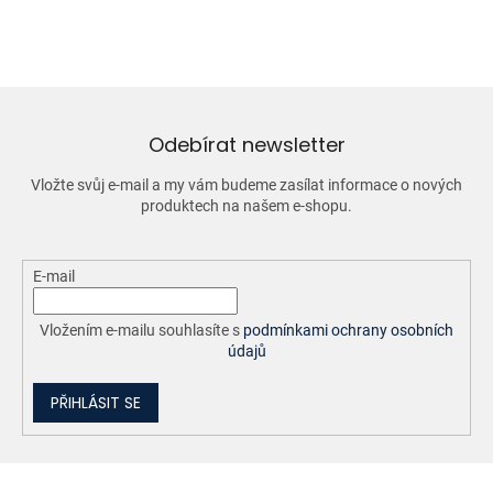
o
d
v
a
á
c
n
í
í
p
r
v
Odebírat newsletter
k
y
Vložte svůj e-mail a my vám budeme zasílat informace o nových
v
produktech na našem e-shopu.
ý
p
i
E-mail
s
u
Vložením e-mailu souhlasíte s
podmínkami ochrany osobních
údajů
PŘIHLÁSIT SE
Z