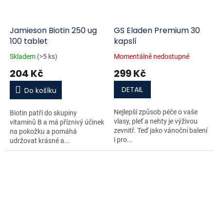
Jamieson Biotin 250 ug
GS Eladen Premium 30
100 tablet
kapslí
Skladem
(>5 ks)
Momentálně nedostupné
204 Kč
299 Kč
DETAIL
Do košíku
Nejlepší způsob péče o vaše
Biotin patří do skupiny
vlasy, pleť a nehty je výživou
vitaminů B a má příznivý účinek
zevnitř. Teď jako vánoční balení
na pokožku a pomáhá
i pro...
udržovat krásné a...