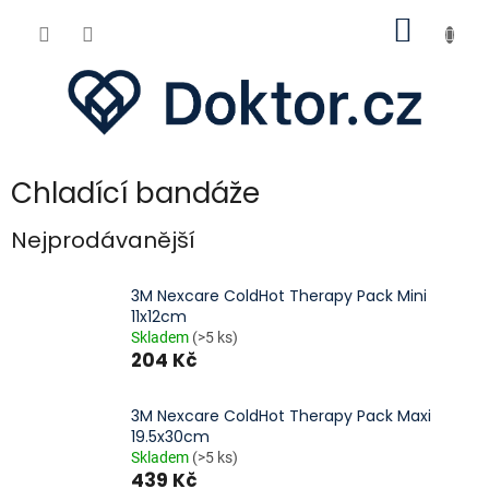
Přejít
NÁKUP
na
obsah
KOŠÍK
Chladící bandáže
Nejprodávanější
3M Nexcare ColdHot Therapy Pack Mini
11x12cm
Skladem
(>5 ks)
204 Kč
3M Nexcare ColdHot Therapy Pack Maxi
19.5x30cm
Skladem
(>5 ks)
439 Kč