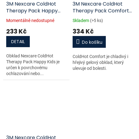
3M Nexcare ColdHot
3M Nexcare ColdHot
Therapy Pack Happy
Therapy Pack Comfort
Kids 2ks
11x26cm
Momentálně nedostupné
Skladem
(>5 ks)
233 Kč
334 Kč
DETAIL
Do košíku
Obklad Nexcare ColdHot
ColdHot Comfort je chladivý i
Therapy Pack Happy Kids je
hřejivý gelový obklad, který
určen k povrchovému
ulevuje od bolesti.
ochlazování nebo...
3M Nexcare ColdHot