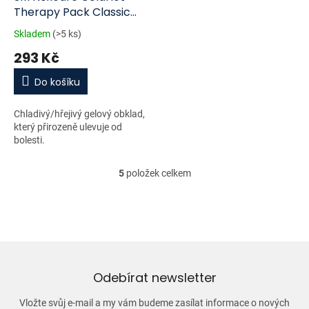
Therapy Pack Classic
11x26cm
Skladem
(>5 ks)
293 Kč
Do košíku
Chladivý/hřejivý gelový obklad,
který přirozeně ulevuje od
bolesti.
5
položek celkem
O
v
l
á
d
a
c
í
Odebírat newsletter
p
r
Vložte svůj e-mail a my vám budeme zasílat informace o nových