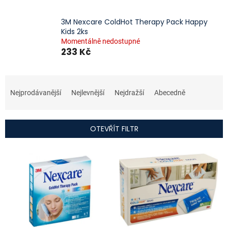
3M Nexcare ColdHot Therapy Pack Happy
Kids 2ks
Momentálně nedostupné
233 Kč
Ř
a
Nejprodávanější
Nejlevnější
Nejdražší
Abecedně
z
e
n
OTEVŘÍT FILTR
í
p
V
r
ý
o
p
d
i
u
s
k
p
t
r
ů