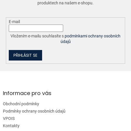
v
produktech na našem e-shopu.
k
y
v
ý
E-mail
p
i
Vložením e-mailu souhlasíte s
podmínkami ochrany osobních
s
údajů
u
PŘIHLÁSIT SE
Z
á
p
a
Informace pro vás
t
Obchodní podmínky
í
Podmínky ochrany osobních údajů
VPOIS
Kontakty