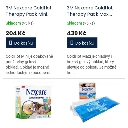
o
d
3M Nexcare ColdHot
3M Nexcare ColdHot
u
Therapy Pack Mini
Therapy Pack Maxi
k
11x12cm
19.5x30cm
Skladem
(>5 ks)
Skladem
(>5 ks)
t
204 Kč
439 Kč
ů
Do košíku
Do košíku
ColdHot Mini je opakovaně
ColdHot Maxi je chladivý i
použitelný gelový
hřejivý gelový obklad, který
obklad. Obklad je možné
ulevuje od bolesti. Je možné
jednoduchým způsobem...
ho...