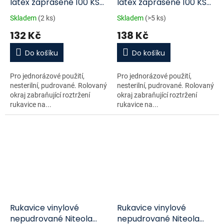
latex zaprášené 100 KS
latex zaprášené 100 KS
VEL.S
VEL.L
Skladem
(2 ks)
Skladem
(>5 ks)
132 Kč
138 Kč
Do košíku
Do košíku
Pro jednorázové použití,
Pro jednorázové použití,
nesterilní, pudrované. Rolovaný
nesterilní, pudrované. Rolovaný
okraj zabraňující roztržení
okraj zabraňující roztržení
rukavice na...
rukavice na...
Rukavice vinylové
Rukavice vinylové
nepudrované Niteola
nepudrované Niteola