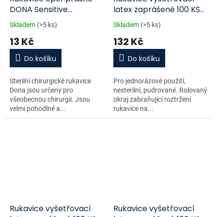
DONA Sensitive
latex zaprášené 100 KS
vel.7.5/pár
VEL.M
Skladem
(>5 ks)
Skladem
(>5 ks)
13 Kč
132 Kč
Do košíku
Do košíku
Sterilní chirurgické rukavice
Pro jednorázové použití,
Dona jsou určeny pro
nesterilní, pudrované. Rolovaný
všeobecnou chirurgii. Jsou
okraj zabraňující roztržení
velmi pohodlné a...
rukavice na...
Rukavice vyšetřovací
Rukavice vyšetřovací