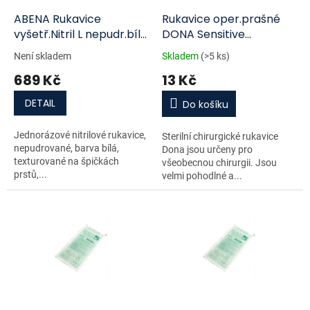
o
d
ABENA Rukavice
Rukavice oper.prašné
u
vyšetř.Nitril L nepudr.bílé
DONA Sensitive
k
200ks
vel.9/pár
Není skladem
Skladem
(>5 ks)
t
689 Kč
13 Kč
ů
DETAIL
Do košíku
Jednorázové nitrilové rukavice,
Sterilní chirurgické rukavice
nepudrované, barva bílá,
Dona jsou určeny pro
texturované na špičkách
všeobecnou chirurgii. Jsou
prstů,...
velmi pohodlné a...