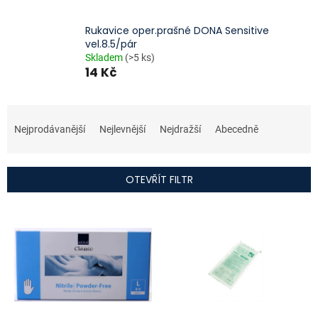
Rukavice oper.prašné DONA Sensitive
vel.8.5/pár
Skladem
(>5 ks)
14 Kč
Ř
a
Nejprodávanější
Nejlevnější
Nejdražší
Abecedně
z
e
n
OTEVŘÍT FILTR
í
p
V
r
ý
o
p
d
i
u
s
k
p
t
r
ů