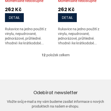
Momentálně nedostupné
Momentálně nedostupné
262 Kč
262 Kč
DETAIL
DETAIL
Rukavice na jedno použití z
Rukavice na jedno použití z
vinylu, nepudrované,
vinylu, nepudrované,
jednorázové, průhledné.
jednorázové, průhledné.
Vhodné i ke krátkodobé...
Vhodné i ke krátkodobé...
12
položek celkem
O
v
l
á
d
a
c
í
Odebírat newsletter
p
r
Vložte svůj e-mail a my vám budeme zasílat informace o nových
v
produktech na našem e-shopu.
k