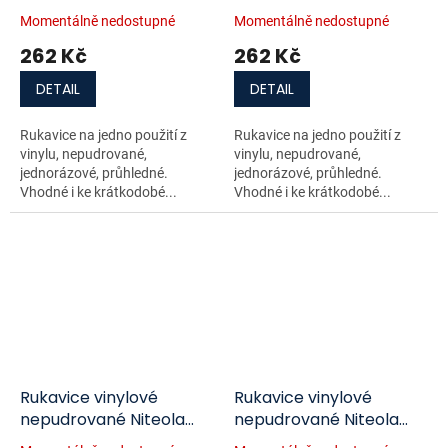
vel.XL, 100 ks
vel.S, 100 ks
Momentálně nedostupné
Momentálně nedostupné
262 Kč
262 Kč
DETAIL
DETAIL
Rukavice na jedno použití z
Rukavice na jedno použití z
vinylu, nepudrované,
vinylu, nepudrované,
jednorázové, průhledné.
jednorázové, průhledné.
Vhodné i ke krátkodobé...
Vhodné i ke krátkodobé...
Rukavice vinylové
Rukavice vinylové
nepudrované Niteola
nepudrované Niteola
vel.M, 100 ks
vel.L, 100 ks