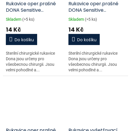
Rukavice oper.prašné
Rukavice oper.prašné
DONA Sensitive
DONA Sensitive
vel.8.5/pár
vel.7/pár
Skladem
(>5 ks)
Skladem
(>5 ks)
14 Kč
14 Kč
Do košíku
Do košíku
Sterilní chirurgické rukavice
Sterilní chirurgické rukavice
Dona jsou určeny pro
Dona jsou určeny pro
všeobecnou chirurgii. Jsou
všeobecnou chirurgii. Jsou
velmi pohodlné a...
velmi pohodlné a...
Rukavice oper.prašné
Rukavice vyšetřovací