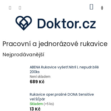
Přejít
NÁKUP
na
obsah
KOŠÍK
Pracovní a jednorázové rukavice
Nejprodávanější
ABENA Rukavice vyšetř.Nitril L nepudr.bílé
200ks
Není skladem
689 Kč
Rukavice oper.prašné DONA Sensitive
vel.9/pár
Skladem
(>5 ks)
13 Kč