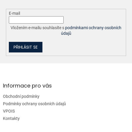
y
v
ý
E-mail
p
i
Vložením e-mailu souhlasíte s
podmínkami ochrany osobních
s
údajů
u
PŘIHLÁSIT SE
Z
á
p
a
Informace pro vás
t
Obchodní podmínky
í
Podmínky ochrany osobních údajů
VPOIS
Kontakty