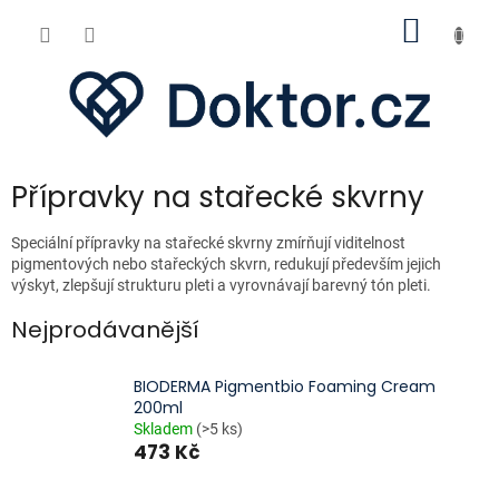
Přejít
NÁKUP
na
obsah
KOŠÍK
Přípravky na stařecké skvrny
Speciální přípravky na stařecké skvrny zmírňují viditelnost
pigmentových nebo stařeckých skvrn, redukují především jejich
výskyt, zlepšují strukturu pleti a vyrovnávají barevný tón pleti.
Nejprodávanější
BIODERMA Pigmentbio Foaming Cream
200ml
Skladem
(>5 ks)
473 Kč