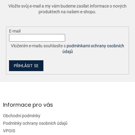
r
Vložte svůj e-mail a my vám budeme zasílat informace o nových
v
produktech na našem e-shopu.
k
y
v
ý
E-mail
p
i
Vložením e-mailu souhlasíte s
podmínkami ochrany osobních
s
údajů
u
PŘIHLÁSIT SE
Z
á
p
a
Informace pro vás
t
Obchodní podmínky
í
Podmínky ochrany osobních údajů
VPOIS