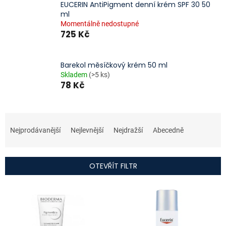
EUCERIN AntiPigment denní krém SPF 30 50
ml
Momentálně nedostupné
725 Kč
Barekol měsíčkový krém 50 ml
Skladem
(>5 ks)
78 Kč
Ř
a
Nejprodávanější
Nejlevnější
Nejdražší
Abecedně
z
e
n
OTEVŘÍT FILTR
í
p
V
r
ý
o
p
d
i