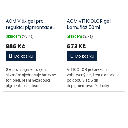
ACM Vitix gel pro
ACM VITICOLOR gel
regulaci pigmantace
kamufláž 50ml
50ml
Skladem
(>5 ks)
Skladem
(2 ks)
986 Kč
673 Kč
Do košíku
Do košíku
Gel proti pigmentovým
VITICOLOR je korekční
skvrnám sjednocuje barevný
zabarvený gel, trvale obarvuje
tón pleti, brání nežádoucí
po dobu 3 až 5 dní
pigmentaci a působí...
depigmentované plochy.