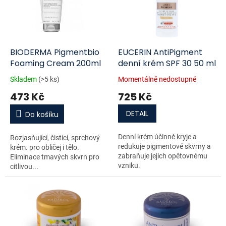
u
s
k
p
t
r
ů
o
d
BIODERMA Pigmentbio
EUCERIN AntiPigment
u
Foaming Cream 200ml
denní krém SPF 30 50 ml
k
Skladem
(>5 ks)
Momentálně nedostupné
t
473 Kč
725 Kč
ů
DETAIL
Do košíku
Denní krém účinně kryje a
Rozjasňující, čistící, sprchový
redukuje pigmentové skvrny a
krém. pro obličej i tělo.
zabraňuje jejich opětovnému
Eliminace tmavých skvrn pro
vzniku.
citlivou...