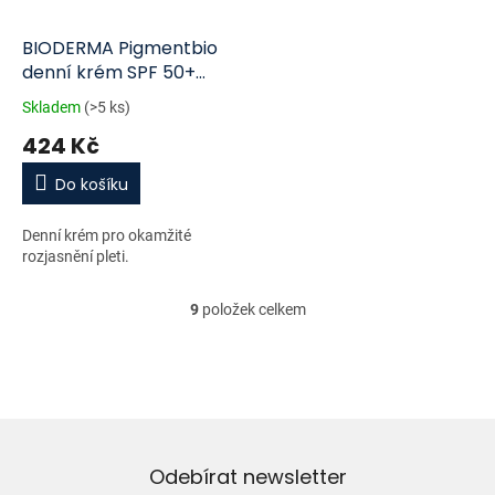
BIODERMA Pigmentbio
denní krém SPF 50+
40ml
Skladem
(>5 ks)
424 Kč
Do košíku
Denní krém pro okamžité
rozjasnění pleti.
9
položek celkem
O
v
l
á
d
a
c
í
Odebírat newsletter
p