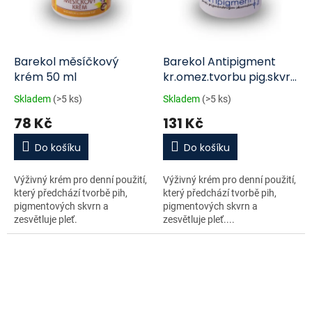
Barekol měsíčkový
Barekol Antipigment
krém 50 ml
kr.omez.tvorbu pig.skvrn
50ml
Skladem
(>5 ks)
Skladem
(>5 ks)
78 Kč
131 Kč
Do košíku
Do košíku
Výživný krém pro denní použití,
Výživný krém pro denní použití,
který předchází tvorbě pih,
který předchází tvorbě pih,
pigmentových skvrn a
pigmentových skvrn a
zesvětluje pleť.
zesvětluje pleť....