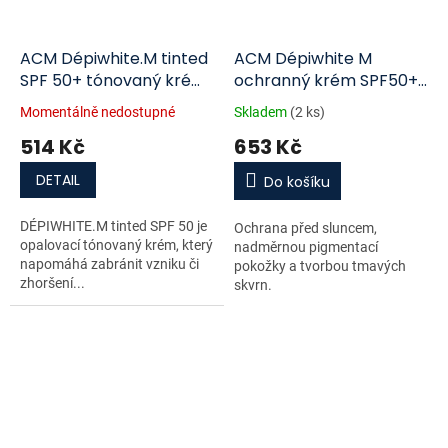
ACM Dépiwhite.M tinted
ACM Dépiwhite M
SPF 50+ tónovaný krém
ochranný krém SPF50+
40ml
40ml
Momentálně nedostupné
Skladem
(2 ks)
514 Kč
653 Kč
DETAIL
Do košíku
DÉPIWHITE.M tinted SPF 50 je
Ochrana před sluncem,
opalovací tónovaný krém, který
nadměrnou pigmentací
napomáhá zabránit vzniku či
pokožky a tvorbou tmavých
zhoršení...
skvrn.