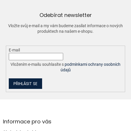
a
c
í
Odebírat newsletter
p
r
Vložte svůj e-mail a my vám budeme zasílat informace o nových
v
produktech na našem e-shopu.
k
y
v
ý
E-mail
p
i
Vložením e-mailu souhlasíte s
podmínkami ochrany osobních
s
údajů
u
PŘIHLÁSIT SE
Z
á
p
a
Informace pro vás
t