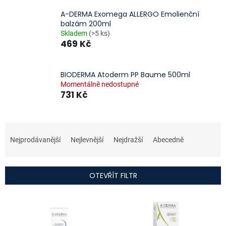
A-DERMA Exomega ALLERGO Emolienční
balzám 200ml
Skladem
(>5 ks)
469 Kč
BIODERMA Atoderm PP Baume 500ml
Momentálně nedostupné
731 Kč
Ř
a
Nejprodávanější
Nejlevnější
Nejdražší
Abecedně
z
e
n
OTEVŘÍT FILTR
í
p
V
r
ý
o
p