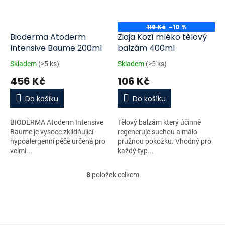
119 Kč
–10 %
Bioderma Atoderm
Ziaja Kozí mléko tělový
Intensive Baume 200ml
balzám 400ml
Skladem
(>5 ks)
Skladem
(>5 ks)
456 Kč
106 Kč
Do košíku
Do košíku
BIODERMA Atoderm Intensive
Tělový balzám který účinně
Baume je vysoce zklidňující
regeneruje suchou a málo
hypoalergenní péče určená pro
pružnou pokožku. Vhodný pro
velmi...
každý typ...
8
položek celkem
O
v
l
á
d