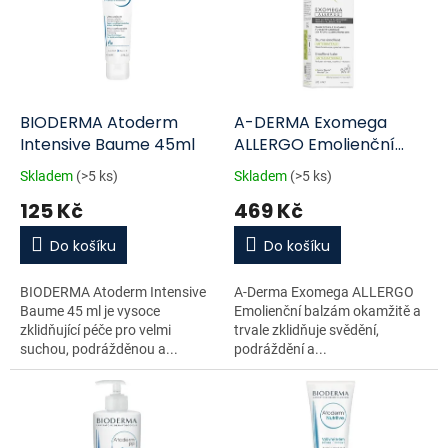
d
i
u
s
k
p
t
r
ů
o
d
BIODERMA Atoderm
A-DERMA Exomega
u
Intensive Baume 45ml
ALLERGO Emolienční
k
balzám 200ml
Skladem
(>5 ks)
Skladem
(>5 ks)
t
125 Kč
469 Kč
ů
Do košíku
Do košíku
BIODERMA Atoderm Intensive
A-Derma Exomega ALLERGO
Baume 45 ml je vysoce
Emolienční balzám okamžitě a
zklidňující péče pro velmi
trvale zklidňuje svědění,
suchou, podrážděnou a...
podráždění a...