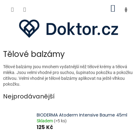
Přejít
NÁKUP
na
obsah
KOŠÍK
Tělové balzámy
Tělové balzámy jsou mnohem vydatnější něž tělové krémy a tělová
mléka. Jsou velmi vhodné pro suchou, šupinatou pokožku a pokožku
citlivou. Velmi vhodné je tělové balzámy aplikovat na ještě vlhkou
pokožku.
Nejprodávanější
BIODERMA Atoderm Intensive Baume 45ml
Skladem
(>5 ks)
125 Kč