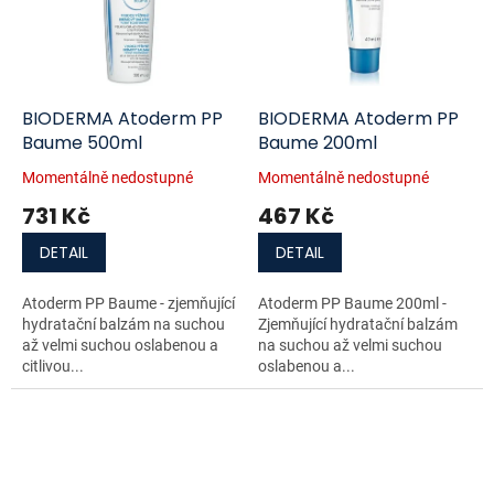
BIODERMA Atoderm PP
BIODERMA Atoderm PP
Baume 500ml
Baume 200ml
Momentálně nedostupné
Momentálně nedostupné
731 Kč
467 Kč
DETAIL
DETAIL
Atoderm PP Baume - zjemňující
Atoderm PP Baume 200ml -
hydratační balzám na suchou
Zjemňující hydratační balzám
až velmi suchou oslabenou a
na suchou až velmi suchou
citlivou...
oslabenou a...