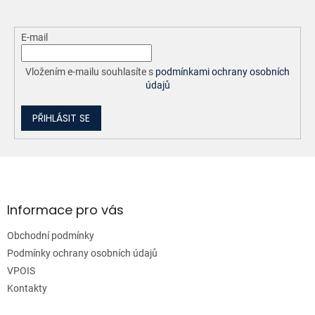
E-mail
Vložením e-mailu souhlasíte s
podmínkami ochrany osobních
údajů
PŘIHLÁSIT SE
Z
á
p
a
Informace pro vás
t
Obchodní podmínky
í
Podmínky ochrany osobních údajů
VPOIS
Kontakty