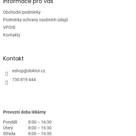
a
Informace pro vás
t
Obchodní podmínky
í
Podmínky ochrany osobních údajů
VPOIS
Kontakty
Kontakt
eshop
@
doktor.cz
730 819 444
Provozní doba lékárny
Pondělí
8:00 – 16:30
Úterý
8:00 – 16:30
Středa
8:00 – 16:30