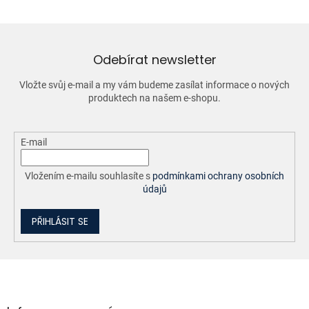
á
d
a
c
í
Odebírat newsletter
p
r
Vložte svůj e-mail a my vám budeme zasílat informace o nových
v
produktech na našem e-shopu.
k
y
v
ý
E-mail
p
i
Vložením e-mailu souhlasíte s
podmínkami ochrany osobních
s
údajů
u
PŘIHLÁSIT SE
Z
á
p