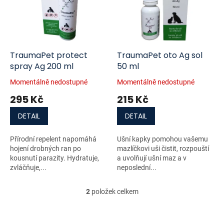
i
r
s
o
p
d
r
u
o
k
d
t
TraumaPet protect
TraumaPet oto Ag sol
u
ů
spray Ag 200 ml
50 ml
k
Momentálně nedostupné
Momentálně nedostupné
t
295 Kč
215 Kč
ů
DETAIL
DETAIL
Přírodní repelent napomáhá
Ušní kapky pomohou vašemu
hojení drobných ran po
mazlíčkovi uši čistit, rozpouští
kousnutí parazity. Hydratuje,
a uvolňují ušní maz a v
zvláčňuje,...
neposlední...
2
položek celkem
O
v
l