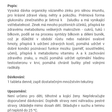
Popis:
Vysoká dávka organicky vázaného zinku pro silnou imunitu,
pro krásné zdravé vlasy, nehty a pokožku.
Prémiová forma
glukonátu zinečnatého je šetrná k žaludku a má vynikající
vstřebatelnost. Zinek má mnoho pozitivních účinků,
přispívá ke
zdravému metabolismu veškerých makroživin - cukrů, tuků i
bílkovin,
podílí se na procesu syntézy bílkovin a dělení buněk,
což je důležité v období růstu nebo nabírání svalové
hmoty,
přispívá k udržení zdravých kostí,
pomáhá udržet v
dobré kondici poznávací funkce mozku (paměť, soustředění,
učení), přispívá k metabolismu vitaminu A a k zachování
zdravého zraku,
u mužů pomáhá udržet optimální hladinu
testosteronu v krvi,
pomáhá chránit buňky před volnými
radikály.
Dávkování:
1 tableta denně, zapít dostatečným množstvím tekutiny.
Upozornění:
Není určeno pro děti, těhotné a kojící ženy. Nepřekračujte
doporučené dávkování. Doplněk stravy není náhradou pestré
stravy. Ukládejte mimo dosah dětí. Skladujte v suchu a temnu
při teplotě do 25
ºC.