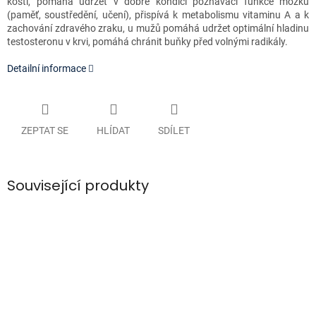
kostí,
pomáhá udržet v dobré kondici poznávací funkce mozku
(paměť, soustředění, učení), přispívá k metabolismu vitaminu A a k
zachování zdravého zraku,
u mužů pomáhá udržet optimální hladinu
testosteronu v krvi,
pomáhá chránit buňky před volnými radikály.
Detailní informace
ZEPTAT SE
HLÍDAT
SDÍLET
Související produkty