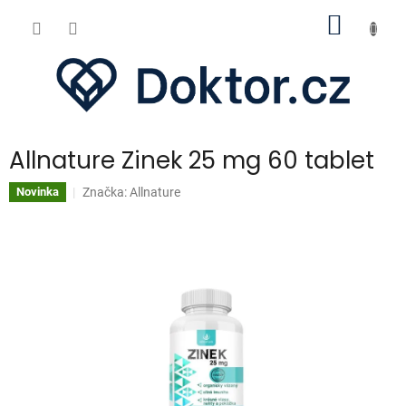
Přejít
NÁKUP
na
obsah
KOŠÍK
Allnature Zinek 25 mg 60 tablet
Značka:
Allnature
Novinka