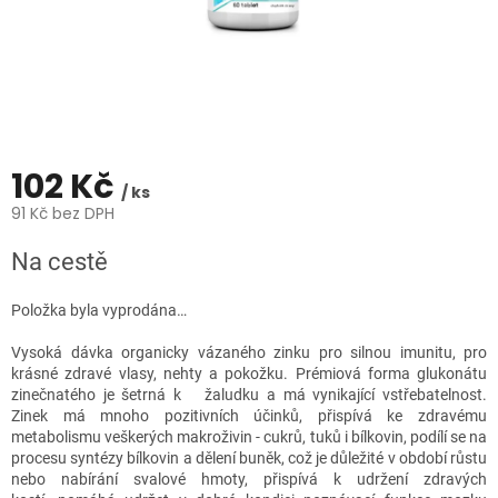
102 Kč
/ ks
91 Kč bez DPH
Měrná
Na cestě
cena:
Položka byla vyprodána…
Vysoká dávka organicky vázaného zinku pro silnou imunitu, pro
krásné zdravé vlasy, nehty a pokožku.
Prémiová forma glukonátu
zinečnatého je šetrná k žaludku a má vynikající vstřebatelnost.
Zinek má mnoho pozitivních účinků,
přispívá ke zdravému
metabolismu veškerých makroživin - cukrů, tuků i bílkovin,
podílí se na
procesu syntézy bílkovin a dělení buněk, což je důležité v období růstu
nebo nabírání svalové hmoty,
přispívá k udržení zdravých