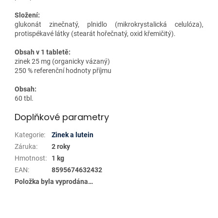
Složení:
glukonát zinečnatý, plnidlo (mikrokrystalická celulóza),
protispékavé látky (stearát hořečnatý, oxid křemičitý).
Obsah v 1 tabletě:
zinek 25 mg (organicky vázaný)
250 % referenční hodnoty příjmu
Obsah:
60 tbl.
Doplňkové parametry
Kategorie
:
Zinek a lutein
Záruka
:
2 roky
Hmotnost
:
1 kg
EAN
:
8595674632432
Položka byla vyprodána…