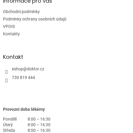
a
Informace pro vás
t
Obchodní podmínky
í
Podmínky ochrany osobních údajů
VPOIS
Kontakty
Kontakt
eshop
@
doktor.cz
730 819 444
Provozní doba lékárny
Pondělí
8:00 – 16:30
Úterý
8:00 – 16:30
Středa
8:00 – 16:30