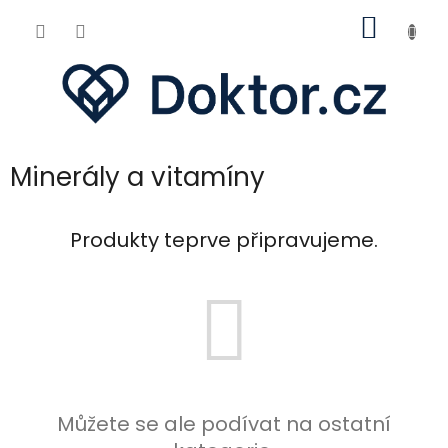
Přejít
NÁKUP
na
obsah
KOŠÍK
Minerály a vitamíny
Produkty teprve připravujeme.
Můžete se ale podívat na ostatní