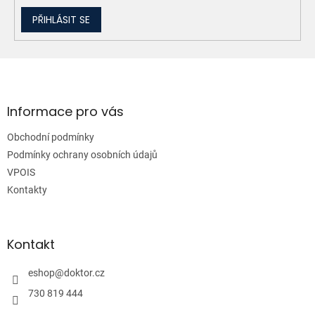
PŘIHLÁSIT SE
Z
á
p
a
Informace pro vás
t
Obchodní podmínky
í
Podmínky ochrany osobních údajů
VPOIS
Kontakty
Kontakt
eshop
@
doktor.cz
730 819 444